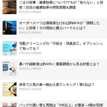
ごまの栄養・健康効果について77％が「知らない」と回
答！注目の健康効果や摂取実態を調査
08月01日 13時00分
オーダースーツは価格差なければ約60％が「挑戦した
い」と回答！その理由と購入ハードルとは？
08月02日 13時00分
宅配クリーニングの「汗抜き・消臭加工」オプションっ
て知ってる？
07月31日 13時00分
夏バテ経験者は約43%！最新調査から見る対策とは？
08月03日 13時00分
奈良で人気の食べ物お土産ランキング！第1位は？
08月04日 11時30分
バッグの買い替え周期は「5年以上」が最多―9割が回答