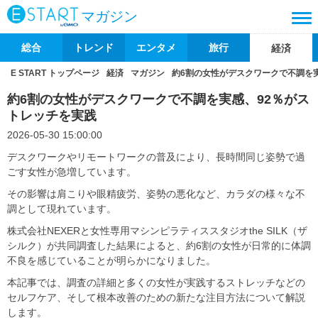
マガジン
総合
トレンド
エンタメ
旅行
経済
E START トップページ
経済
マガジン
約6割の女性がデスクワークで不調を
約6割の女性がデスクワークで不調を実感、92％がス
トレッチを実践
2026-05-30 15:00:00
デスクワークやリモートワークの普及により、長時間同じ姿勢で過
ごす女性が急増しています。
その影響は肩こりや眼精疲労、姿勢の悪化など、カラダの様々な不
調として現れています。
株式会社NEXERと女性専用マシンピラティススタジオthe SILK（ザ
シルク）が共同調査した結果によると、約6割の女性が日常的に体調
不良を感じていることが明らかになりました。
本記事では、調査の詳細と多くの女性が実践するストレッチなどの
セルフケア、そして根本改善のための新たな注目方法について解説
します。