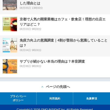
した理由とは
08月05日 13時00分
京都で人気の開業業種はカフェ・飲食店！理想の出店エ
リアはどこ？
08月03日 9時00分
免疫力向上の意識調査｜4割が普段から意識していること
は？
08月04日 9時00分
サプリが続かない本当の理由は？本音調査
08月06日 9時00分
ページの先頭へ
プライバシー
利用規約
免責事項
ポリシー
Copyright © 2026 GMO INSIGHT Inc. All Rights Reserved.