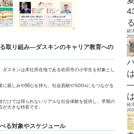
経
202
る取り組み—ダスキンのキャリア教育への
、ダスキンは本社所在地である吹田市の小学生を対象とし
業に親しみや関心を持ち、社会貢献やSDGsにもつながる
校だけでは得られないリアルな社会体験を提供し、早期の
経
点が大きな特長です。
202
べる対象やスケジュール