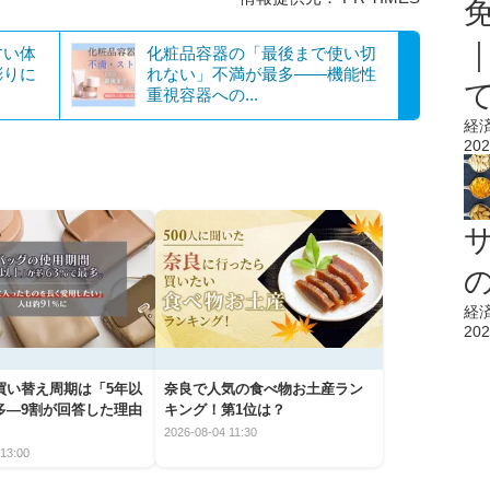
すい体
化粧品容器の「最後まで使い切
彫りに
れない」不満が最多――機能性
重視容器への...
経
202
経
202
買い替え周期は「5年以
奈良で人気の食べ物お土産ラン
多―9割が回答した理由
キング！第1位は？
2026-08-04 11:30
13:00