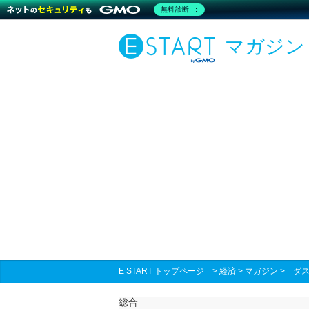
無料診断
マガジン
E START トップページ
>
経済
>
マガジン
>
ダ
総合