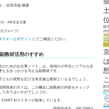
ト」吹田市版 概要
の3・4年生全児童
経
202
中広グループ）
ダスキン公式サイト
にてご確認ください。
副教材活用のすすめ
生のためのお仕事ノート」は、地域の小学生にリアルな企
考えるきっかけを与える副教材です。
子どもの視野を広げる有意義な教材といえるでしょう。
経
校関係者の方々は、この機会に副教材の内容をチェック
202
してみてはいかがでしょうか。
 START AIライターが執筆しています。
情報提供元： PR TIMES