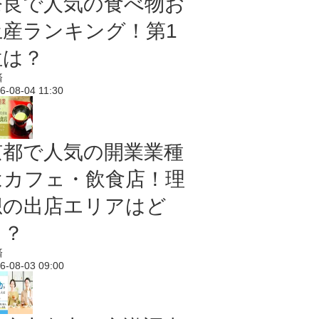
奈良で人気の食べ物お
土産ランキング！第1
位は？
済
6-08-04 11:30
京都で人気の開業業種
はカフェ・飲食店！理
想の出店エリアはど
こ？
済
6-08-03 09:00