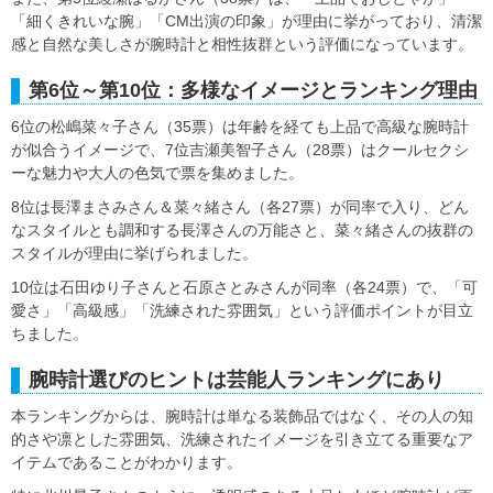
「細くきれいな腕」「CM出演の印象」が理由に挙がっており、清潔
感と自然な美しさが腕時計と相性抜群という評価になっています。
第6位～第10位：多様なイメージとランキング理由
6位の松嶋菜々子さん（35票）は年齢を経ても上品で高級な腕時計
が似合うイメージで、7位吉瀬美智子さん（28票）はクールセクシ
ーな魅力や大人の色気で票を集めました。
8位は長澤まさみさん＆菜々緒さん（各27票）が同率で入り、どん
なスタイルとも調和する長澤さんの万能さと、菜々緒さんの抜群の
スタイルが理由に挙げられました。
10位は石田ゆり子さんと石原さとみさんが同率（各24票）で、「可
愛さ」「高級感」「洗練された雰囲気」という評価ポイントが目立
ちました。
腕時計選びのヒントは芸能人ランキングにあり
本ランキングからは、腕時計は単なる装飾品ではなく、その人の知
的さや凛とした雰囲気、洗練されたイメージを引き立てる重要なア
イテムであることがわかります。