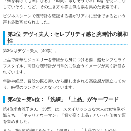
「何を着けても画になる」「時間に厳しそうで常に時計を使いこな
していそう」など、その生き方や雰囲気も票を集めた要素です。
ビジネスシーンで腕時計を確認する姿がリアルに想像できるという
声も多数寄せられました。
第3位 デヴィ夫人：セレブリティ感と腕時計の親和
性
第3位はデヴィ夫人（40票）。
上品で豪華なジュエリーを普段から身につける姿、超セレブなライ
フスタイル、高価な腕時計が日常的に似合うイメージが高く評価さ
れています。
年齢や経歴、普段の振る舞いから醸し出される高級感が際立ってお
り、納得のランクインとなっています。
第4位～第5位：「洗練」「上品」がキーワード
第4位米倉涼子さん（39票）は、スタイリッシュな大人の女性像が
際立ち、「キャリアウーマン」「背が高く上品」といった印象で票
を集めました。
また、第5位綾瀬はるかさん（38票）は、「上品でおしとやか」