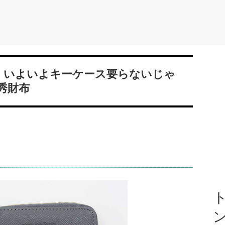
た！いよいよキーケース要らないじゃ
秀財布
ト