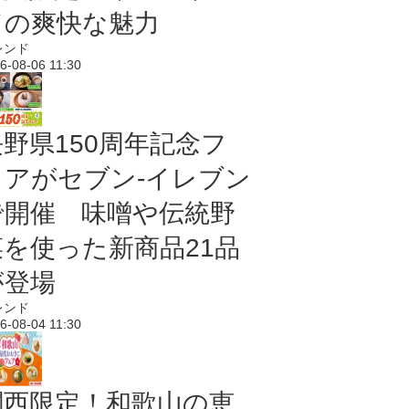
ドの爽快な魅力
レンド
6-08-06 11:30
長野県150周年記念フ
ェアがセブン-イレブン
で開催 味噌や伝統野
菜を使った新商品21品
が登場
レンド
6-08-04 11:30
関西限定！和歌山の恵