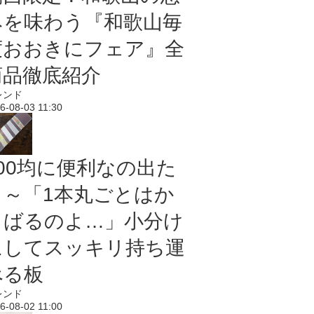
みを味わう『和歌山毎
度おおきにフェア』全
商品徹底紹介
レンド
6-08-03 11:30
100均に便利なの出た
よ～「1本丸ごとはか
さばるのよ…」小分け
にしてスッキリ持ち運
べる板
レンド
6-08-02 11:00