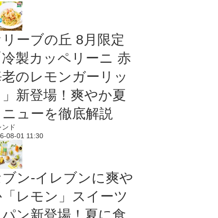
オリーブの丘 8月限定
「冷製カッペリーニ 赤
海老のレモンガーリッ
ク」新登場！爽やか夏
メニューを徹底解説
レンド
6-08-01 11:30
セブン‐イレブンに爽や
か「レモン」スイーツ
＆パン新登場！夏に食