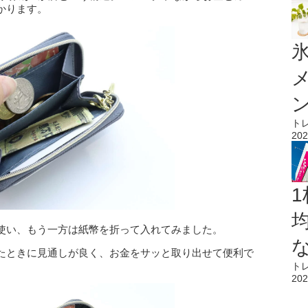
かります。
氷
ト
202
1
使い、もう一方は紙幣を折って入れてみました。
たときに見通しが良く、お金をサッと取り出せて便利で
ト
202