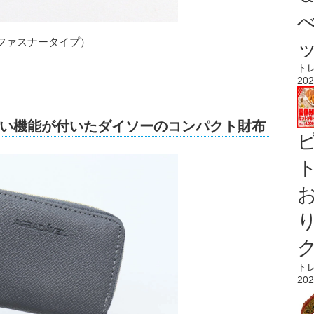
ファスナータイプ）
ト
202
い機能が付いたダイソーのコンパクト財布
ト
ト
202