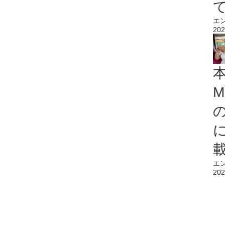
エ
202
M
エ
202