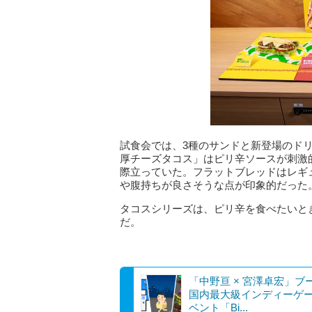
試食会では、3種のサンドと新登場のド
厚チーズタコス」はピリ辛ソースが刺激
際立っていた。フラットブレッドはレギ
や腹持ちが良さそうな点が印象的だった
タコスシリーズは、ピリ辛を食べたいと
だ。
「中野亘 × 宮澤卓宏」ブ
国内最大級インディーゲ
ベント「Bi...