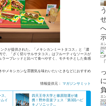
エ
202
リンクが提供された。「メキシカンミートタコス」と「濃
的で、「ざく切りサルサタコス」はフルーティなソースが
ュラーブレッドと比べて食べやすく、モチモチとした食感
。
きやメキシカンな雰囲気を味わいたいときなどにおすすめ
情報提供元：
マガジンサミット
ース、
四天王寺大学と篠原陸運が連
エ
ームイ
携！野外音楽フェス「第3回ハビ
202
キノソニック...