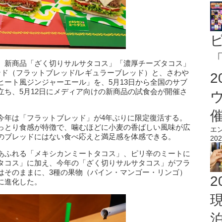
「
、新商品「ざく切りサルサタコス」「濃厚チーズタコス」
ンド（フラットブレッド/レギュラーブレッド）と、さわや
ヒート風ジンジャーエール」を、5月13日から全国のサブ
立ち、5月12日にメディア向けの新商品の試食会が開催さ
今年は「フラットブレッド」が4年ぶりに限定復活する。
っとり食感が特徴で、噛むほどに小麦の香ばしい風味が広
エ
のブレッドにはない食べ応えと満足感を体感できる。
202
あふれる「メキシカンミートタコス」、ピリ辛のミートに
タコス」に加え、今年の「ざく切りサルサタコス」がフラ
はそのままに、3種の果物（パイン・マンゴー・リンゴ）
2
に進化した。