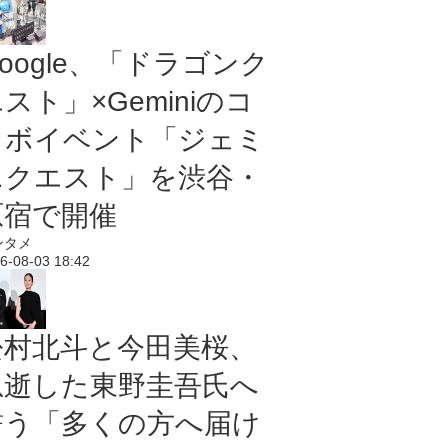
oogle、「ドラゴンク
スト」×Geminiのコ
ラボイベント「ジェミ
ニクエスト」を渋谷・
原宿で開催
ンタメ
6-08-03 18:42
松村北斗と今田美桜、
急逝した東野圭吾氏へ
誓う「多くの方へ届け