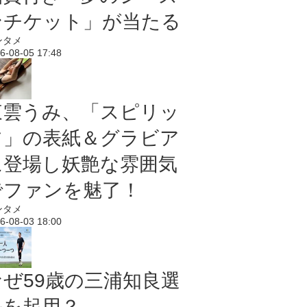
ンチケット」が当たる
ンタメ
6-08-05 17:48
東雲うみ、「スピリッ
ツ」の表紙＆グラビア
に登場し妖艶な雰囲気
でファンを魅了！
ンタメ
6-08-03 18:00
なぜ59歳の三浦知良選
手を起用？