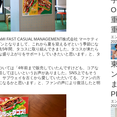
O
エ
FAST CASUAL MANAGEMENT株式会社 マーケティ
202
ズンとなりまして、これから夏を迎えるぞという季節にな
去5年間、タコスに取り組んできました。タコスが来たら
な盛り上がりをサポートしていきたいと思います」と、タ
ついては「4年前まで販売していたんですけども、コアな
活してほしいというお声がありました。SNS上でもそう
、サブウェイを古くから愛していただいてる、ファンの方
になるかと思います」と、ファンの声により復活したと明
エ
202