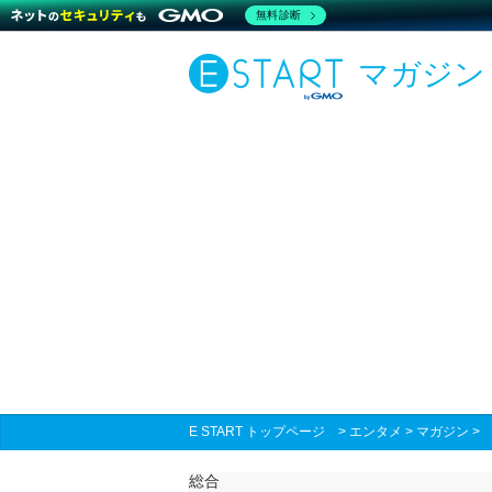
無料診断
マガジン
E START トップページ
>
エンタメ
>
マガジン
総合