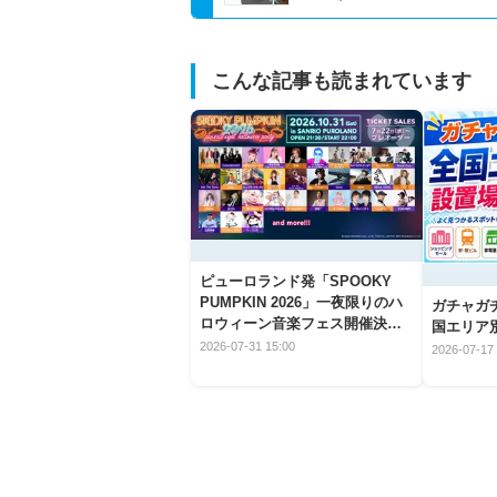
こんな記事も読まれています
ピューロランド発「SPOOKY
PUMPKIN 2026」一夜限りのハ
ガチャガ
ロウィーン音楽フェス開催決
国エリア別
定！
2026-07-31 15:00
2026-07-17 