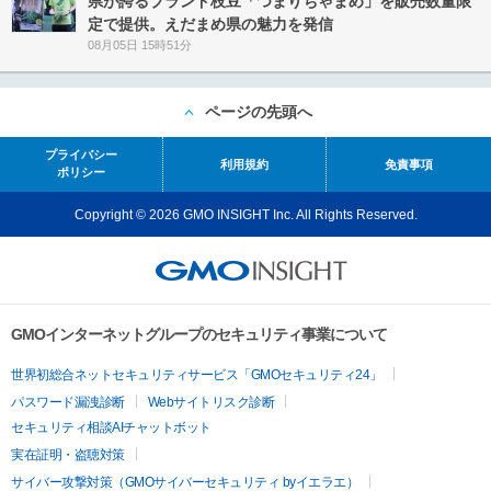
県が誇るブランド枝豆「つまりちゃまめ」を販売数量限
定で提供。えだまめ県の魅力を発信
08月05日 15時51分
ページの先頭へ
プライバシー
利用規約
免責事項
ポリシー
Copyright © 2026 GMO INSIGHT Inc. All Rights Reserved.
GMOインターネットグループのセキュリティ事業について
世界初総合ネットセキュリティサービス「GMOセキュリティ24」
パスワード漏洩診断
Webサイトリスク診断
セキュリティ相談AIチャットボット
実在証明・盗聴対策
サイバー攻撃対策（GMOサイバーセキュリティ byイエラエ）