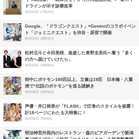
ドラインが示す診療改革
08月03日 17時25分
Google、「ドラゴンクエスト」×Geminiのコラボイベン
ト「ジェミニクエスト」を渋谷・原宿で開催
08月03日 18時42分
松村北斗と今田美桜、急逝した東野圭吾氏へ誓う「多く
の方へ届けていけたら」
08月04日 14時00分
街中にポケモン100匹以上、立像は19匹 日本橋・八重
洲で“伝説のポケモン”を巡る謎解き
08月05日 15時55分
声優・井口裕香が「FLASH」で圧巻のスタイルを披露！
計18ページにわたる大特集に！
08月05日 7時00分
明治神宮外苑内のレストラン・森のビアガーデンで新潟