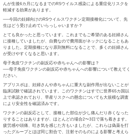
んが生後6カ月になるまでのRSウイルス感染による重症化リスクを
軽減する効果があります。
──今回の妊婦向けのRSウイルスワクチン定期接種化について、先
生はどう受け止めていらっしゃいますか？
とても良かったと思っています。これまでもご希望のある妊婦さん
に接種していましたが、自費なので費用面がネックになることもあ
りました。定期接種になり原則無料になることで、多くの妊婦さん
が受けやすくなると思います。
母子免疫ワクチンの副反応や赤ちゃんへの影響は？
──母子免疫ワクチンの副反応や赤ちゃんへの影響について教えてく
ださい。
アブリスボは、妊婦さんや赤ちゃんに重大な副作用が出ないことが
臨床試験で確認されています。このワクチンはすでに世界65カ国以
上で承認されており、早産リスクへの懸念についても大規模な調査
により安全性を確認済みです。
ワクチンの副反応として、接種した部位が少し痛んだり赤くなった
りすることはありますが、ほとんどの場合2〜3日で落ち着きます。
疲労感や頭痛、吐き気を感じた方もいましたが、これらは偽薬を打
ったグループとほぼ同じ割合で、注射そのものによる影響と考えら