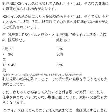
乳児期にRSウイルスに感染して入院した子どもは、その後の健康に
も影響が見られる場合があります。
RSウイルス感染症により入院経験のある子どもは、そうでない子ど
もと比べて、3歳、7歳、13歳時点での喘息の発症率が高い傾向があ
ると報告されています。
年
乳児期にRSウイルス感染・入
乳児期にRSウイルス感染・入院
齢
院経験なし
経験あり
3歳
1%
23%
7
3%
30%
歳
13
5.4%
37%
歳
乳児期のRSウイルス感染・入院経験の有無による年齢ごとの喘息発症率の比較
乳幼児期の感染を防ぐことは、その後の長い健康を守るうえでも大
切なことです。
また、赤ちゃんが感染して入院すると付き添いが必要になったり、
仕事を休まなければならない場面が生じたりと、家族への影響も大
きくなります。
RSウイルスはほとんどの子どもが2歳までに一度は感染すると言わ