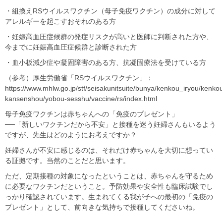
・組換えRSウイルスワクチン（母子免疫ワクチン）の成分に対して
アレルギーを起こすおそれのある方
・妊娠高血圧症候群の発症リスクが高いと医師に判断された方や、
今までに妊娠高血圧症候群と診断された方
・血小板減少症や凝固障害のある方、抗凝固療法を受けている方
（参考）厚生労働省「RSウイルスワクチン」：
https://www.mhlw.go.jp/stf/seisakunitsuite/bunya/kenkou_iryou/kenko
kansenshou/yobou-sesshu/vaccine/rs/index.html
母子免疫ワクチンは赤ちゃんへの「免疫のプレゼント」
──「新しいワクチンだから不安」と接種を迷う妊婦さんもいるよう
ですが、先生はどのようにお考えですか？
妊婦さんが不安に感じるのは、それだけ赤ちゃんを大切に想ってい
る証拠です。当然のことだと思います。
ただ、定期接種の対象になったということは、赤ちゃんを守るため
に必要なワクチンだということ。予防効果や安全性も臨床試験でし
っかり確認されています。生まれてくる我が子への最初の「免疫の
プレゼント」として、前向きな気持ちで接種してくださいね。