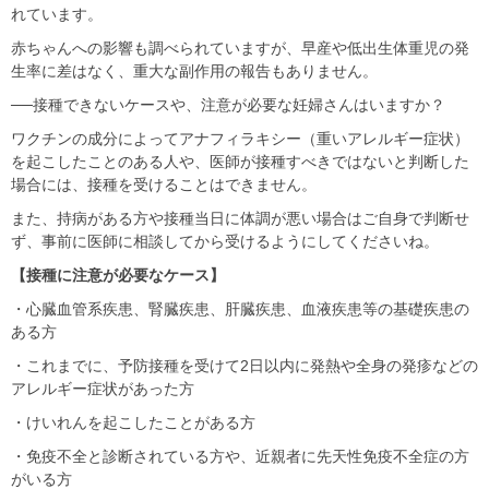
れています。
赤ちゃんへの影響も調べられていますが、早産や低出生体重児の発
生率に差はなく、重大な副作用の報告もありません。
──接種できないケースや、注意が必要な妊婦さんはいますか？
ワクチンの成分によってアナフィラキシー（重いアレルギー症状）
を起こしたことのある人や、医師が接種すべきではないと判断した
場合には、接種を受けることはできません。
また、持病がある方や接種当日に体調が悪い場合はご自身で判断せ
ず、事前に医師に相談してから受けるようにしてくださいね。
【接種に注意が必要なケース】
・心臓血管系疾患、腎臓疾患、肝臓疾患、血液疾患等の基礎疾患の
ある方
・これまでに、予防接種を受けて2日以内に発熱や全身の発疹などの
アレルギー症状があった方
・けいれんを起こしたことがある方
・免疫不全と診断されている方や、近親者に先天性免疫不全症の方
がいる方