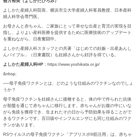
善方裕美（よしかたひろみ）
よしかた産婦人科院長、横浜市立大学産婦人科客員教授、日本産科
婦人科学会専門医。
お母さんと赤ちゃん、ご家族にとって幸せな出産と育児の実現を目
指し、よりよい産科医療を提供するために医療技術のアップデート
を重ねながら、日夜奮闘中。
よしかた産婦人科スタッフとの共著「はじめての妊娠・出産あんし
んバイブル」（日東書院）も妊婦さんから好評を得ている。
よしかた産婦人科HP
：https://www.yoshikata.or.jp/
&nbsp;
──母子免疫ワクチンとは、どのような仕組みのワクチンなのでしょ
うか？
母子免疫ワクチンを妊婦さんに接種すると、体の中で作られた抗体
が胎盤を通じて赤ちゃんに移行します。赤ちゃんがお腹の中にいな
がら免疫を獲得でき、生まれたその日から予防効果を得ることがで
きるワクチンです。百日咳やインフルエンザにも同じ仕組みのワク
チンがあります。
RSウイルスの母子免疫ワクチン「アブリスボ®筋注用」は、赤ちゃ