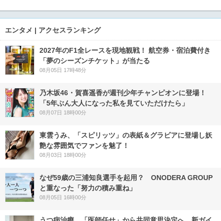
エンタメ | アクセスランキング
2027年のF1全レースを現地観戦！ 航空券・宿泊費付き
「夢のシーズンチケット」が当たる
08月05日 17時48分
乃木坂46・賀喜遥香が週刊少年チャンピオンに登場！
「5年ぶん大人になった私を見ていただけたら」
08月07日 18時00分
東雲うみ、「スピリッツ」の表紙＆グラビアに登場し妖
艶な雰囲気でファンを魅了！
08月03日 18時00分
なぜ59歳の三浦知良選手を起用？ ONODERA GROUP
と重なった「努力の積み重ね」
08月05日 16時00分
うつ病治療、「医師任せ」から共同意思決定へ 新ガイ