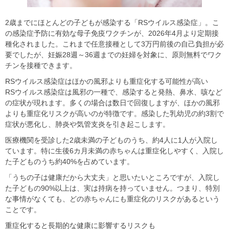
2歳までにほとんどの子どもが感染する「RSウイルス感染症」。こ
の感染症予防に有効な母子免疫ワクチンが、2026年4月より定期接
種化されました。これまで任意接種として3万円前後の自己負担が必
要でしたが、妊娠28週～36週までの妊婦を対象に、原則無料でワク
チンを接種できます。
RSウイルス感染症はほかの風邪よりも重症化する可能性が高い
RSウイルス感染症は風邪の一種で、感染すると発熱、鼻水、咳など
の症状が現れます。多くの場合は数日で回復しますが、ほかの風邪
よりも重症化リスクが高いのが特徴です。感染した乳幼児の約3割で
症状が悪化し、肺炎や気管支炎を引き起こします。
医療機関を受診した2歳未満の子どものうち、約4人に1人が入院し
ています。特に生後6カ月未満の赤ちゃんは重症化しやすく、入院し
た子どものうち約40%を占めています。
「うちの子は健康だから大丈夫」と思いたいところですが、入院し
た子どもの90%以上は、実は持病を持っていません。つまり、特別
な事情がなくても、どの赤ちゃんにも重症化のリスクがあるという
ことです。
重症化すると長期的な健康に影響するリスクも