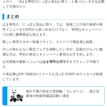
ォロー、「#はま寿司のにっぽん旨ねた祭り」と食べたいネタを記載
して引用ポスト
まとめ
はま寿司の「にっぽん旨ねた祭り」では、地域ごとの旬の食材や新
作メニューを110円から楽しめるだけでなく、特別なキャンペーン
でお得に豪華賞品も狙えます。
新しい寿司ネタや一味違うサイド、スイーツで満足感も抜群。
今しか味わえない限定フェアを体験したい方や、話題のグルメに敏
感な方は、早めの来店とキャンペーン参加をおすすめします。
公式情報や最新メニューは
はま寿司公式サイト
でチェック可能で
す。
※本記事はPR TIMESのリリースを元にE START AIライターが執筆
しています。
免許不要の特定小型四輪「エレカーゴ」、国土交
通省の性能等確認試験に適合