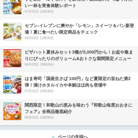
い一杯を実食体験レポート
07月31日 11時30分
セブン‐イレブンに爽やか「レモン」スイーツ＆パン新登
場！夏に食べたい限定商品をチェック
08月03日 11時30分
ピザハット夏休みセット3種が3,000円から！お盆や集ま
りにぴったりのボリューム&おトクな期間限定メニュー
08月03日 13時00分
はま寿司「国産生さば 100円」など夏限定の旨ねた第2
弾！漬けホタルイカや本鮪ほほ肉も登場中
07月31日 11時30分
関西限定！和歌山の恵みを味わう『和歌山毎度おおきに
フェア』全商品徹底紹介
08月03日 11時30分
ページの先頭へ