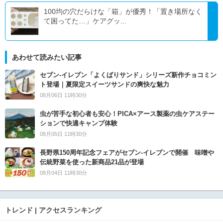
100均の穴だらけな「箱」が優秀！「置き場所なく
て困ってた…」ケアグッ...
あわせて読みたい記事
セブン‐イレブン「よくばりサンド」シリーズ新作チョコミン
ト登場｜夏限定スイーツサンドの爽快な魅力
08月06日 11時30分
虫が苦手な初心者も安心！PICA×アース製薬の虫ケアステー
ションで快適キャンプ体験
08月05日 11時30分
長野県150周年記念フェアがセブン-イレブンで開催 味噌や
伝統野菜を使った新商品21品が登場
08月04日 11時30分
トレンド | アクセスランキング