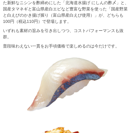
た新鮮なニシンを酢締めにした「北海道水揚げ にしんの酢〆」と、
国産タマネギと富山県産白エビなど豊富な野菜を使った「国産野菜
と白えびのかき揚げ握り（富山県産白えび使用）」が、どちらも
100円（税込110円）で登場します。
いずれも素材の旨みを引き出しつつ、コストパフォーマンスも抜
群。
普段味わえない一貫をお手頃価格で楽しめるのは今だけです。