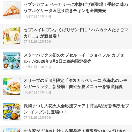
セブンカフェ ベーカリーに本格ピザ新登場！手軽に味わ
うマルゲリータ＆照り焼きチキンを全国発売
07月31日 11時30分
セブン‐イレブンよくばりサンドに「ハムカツ＆たまごマ
カロニ」が新登場！
07月31日 11時30分
スターバックス初のカプセルトイ「ジョイフル カプセ
ル」が2026年8月2日に都内限定発売
07月31日 13時00分
オリーブの丘 8月限定「冷製カッペリーニ 赤海老のレモ
ンガーリック」新登場！爽やか夏メニューを徹底解説
08月01日 11時30分
長岡まつり大花火大会応援フェア｜商品6品が新潟県セブ
ン−イレブンに登場中！
07月31日 11時30分
すき家が「冷やし汁」を新発売！夏限定のさっぱり冷た