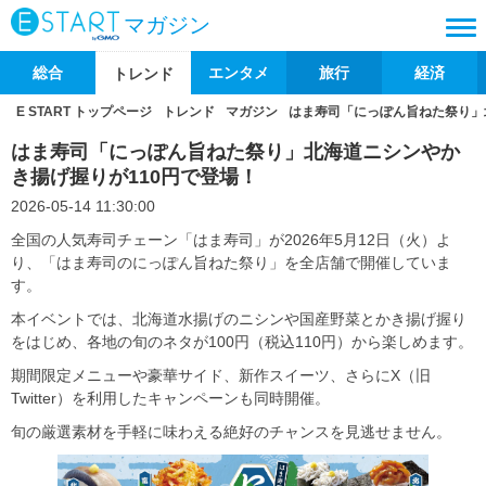
マガジン
総合
エンタメ
旅行
経済
トレンド
E START トップページ
トレンド
マガジン
はま寿司「にっぽん旨ねた祭り」
はま寿司「にっぽん旨ねた祭り」北海道ニシンやか
き揚げ握りが110円で登場！
2026-05-14 11:30:00
全国の人気寿司チェーン「はま寿司」が2026年5月12日（火）よ
り、「はま寿司のにっぽん旨ねた祭り」を全店舗で開催していま
す。
本イベントでは、北海道水揚げのニシンや国産野菜とかき揚げ握り
をはじめ、各地の旬のネタが100円（税込110円）から楽しめます。
期間限定メニューや豪華サイド、新作スイーツ、さらにX（旧
Twitter）を利用したキャンペーンも同時開催。
旬の厳選素材を手軽に味わえる絶好のチャンスを見逃せません。