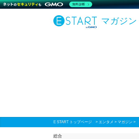
無料診断
マガジン
E START トップページ
>
エンタメ
>
マガジン
総合