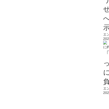
エ
202
エ
202