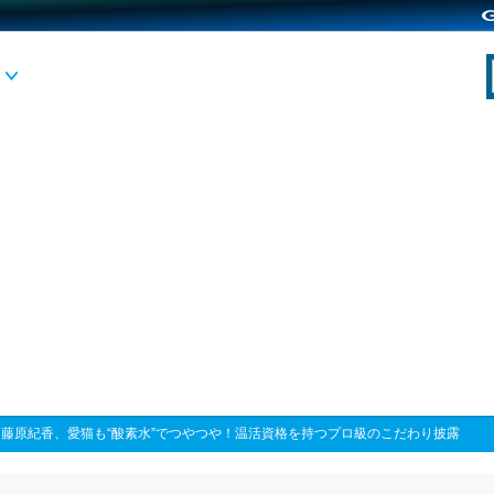
>
藤原紀香、愛猫も“酸素水”でつやつや！温活資格を持つプロ級のこだわり披露