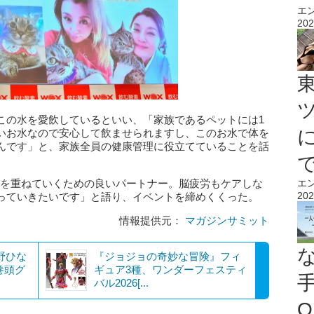
エ
202
この水を愛飲しているといい、「家族であるペットには1
いお水なので安心して飲ませられますし、このお水で体を
んです」と、家族全員の健康管理に役立てていることを話
齢を重ねていくための良いパートナー。脳疲労もケアしな
エ
202
っていきたいです」と語り、イベントを締めくくった。
情報提供元：
マガジンサミット
姫野ひな
『ジョジョの奇妙な冒険』フィ
巻頭グ
ギュア3種、ワンダーフェスティ
バル2026[...
O