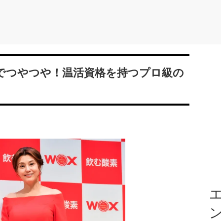
”でつやつや！温活資格を持つプロ級の
エ