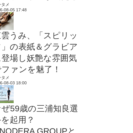
ンタメ
6-08-05 17:48
東雲うみ、「スピリッ
ツ」の表紙＆グラビア
に登場し妖艶な雰囲気
でファンを魅了！
ンタメ
6-08-03 18:00
なぜ59歳の三浦知良選
手を起用？
NODERA GROUPと