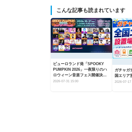
こんな記事も読まれています
ピューロランド発「SPOOKY
PUMPKIN 2026」一夜限りのハ
ガチャガ
ロウィーン音楽フェス開催決
国エリア別
定！
2026-07-31 15:00
2026-07-17 