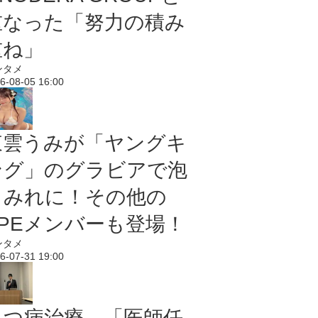
重なった「努力の積み
重ね」
ンタメ
6-08-05 16:00
東雲うみが「ヤングキ
ング」のグラビアで泡
まみれに！その他の
PPEメンバーも登場！
ンタメ
6-07-31 19:00
うつ病治療、「医師任