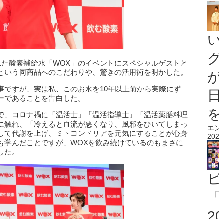
れた酸素補給水「WOX」のイベントにスペシャルゲストと
という同商品へのこだわりや、驚きの活用術を明かした。
事ですが、実は私、このお水を10年以上前から実際にず
ーであることを告白した。
で、コロナ禍に「温活士」「温活指導士」「温活薬膳料理
に触れ、「冷えると血流が悪くなり、風邪をひいてしまっ
エ
して代謝を上げ、ミトコンドリアを元気にすることが心身
202
も学んだことですが、WOXを飲み続けているのもまさに
した。
「