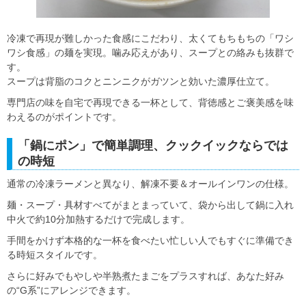
冷凍で再現が難しかった食感にこだわり、太くてもちもちの「ワシ
ワシ食感」の麺を実現。噛み応えがあり、スープとの絡みも抜群で
す。
スープは背脂のコクとニンニクがガツンと効いた濃厚仕立て。
専門店の味を自宅で再現できる一杯として、背徳感とご褒美感を味
わえるのがポイントです。
「鍋にポン」で簡単調理、クックイックならでは
の時短
通常の冷凍ラーメンと異なり、解凍不要＆オールインワンの仕様。
麺・スープ・具材すべてがまとまっていて、袋から出して鍋に入れ
中火で約10分加熱するだけで完成します。
手間をかけず本格的な一杯を食べたい忙しい人でもすぐに準備でき
る時短スタイルです。
さらに好みでもやしや半熟煮たまごをプラスすれば、あなた好み
の“G系”にアレンジできます。