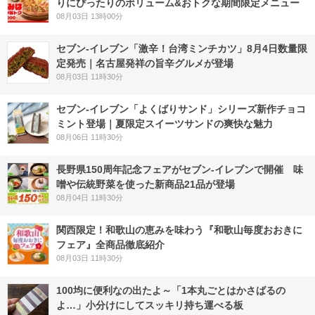
りにぴったりのボリューム&おトクな期間限定メニュー
08月03日 13時00分
セブン-イレブン「激辛！台湾ミンチカツ」8月4日数量限
定発売｜名古屋発祥の旨辛グルメが登場
08月03日 11時30分
セブン‐イレブン「よくばりサンド」シリーズ新作チョコ
ミント登場｜夏限定スイーツサンドの爽快な魅力
08月06日 11時30分
長野県150周年記念フェアがセブン-イレブンで開催 味
噌や伝統野菜を使った新商品21品が登場
08月04日 11時30分
関西限定！和歌山の恵みを味わう『和歌山毎度おおきに
フェア』全商品徹底紹介
08月03日 11時30分
100均に便利なの出たよ～「1本丸ごとはかさばるの
よ…」小分けにしてスッキリ持ち運べる板