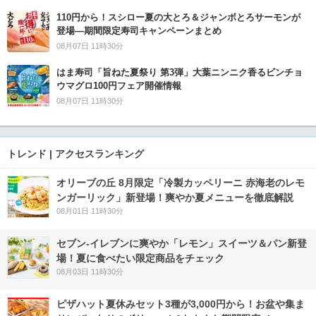
110円から！スシロー夏の大とろ＆ジャンボとろサーモンが
登場―期間限定寿司キャンペーンまとめ
08月07日 11時30分
はま寿司「旨ねた夏祭り 第3弾」大葉ニンニク香るビンチョ
ウマグロ100円フェア開催情報
08月07日 11時30分
トレンド | アクセスランキング
オリーブの丘 8月限定「冷製カッペリーニ 赤海老のレモ
ンガーリック」新登場！爽やか夏メニューを徹底解説
08月01日 11時30分
セブン‐イレブンに爽やか「レモン」スイーツ＆パン新登
場！夏に食べたい限定商品をチェック
08月03日 11時30分
ピザハット夏休みセット3種が3,000円から！お盆や集ま