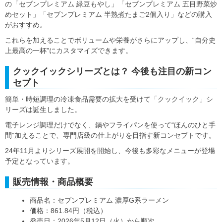
の「セブンプレミアム 緑豆もやし」「セブンプレミアム 五目野菜炒
めセット」「セブンプレミアム 半熟煮たまご2個入り」などの購入
がおすすめ。
これらを加えることでボリュームや栄養がさらにアップし、“自分史
上最高の一杯”にカスタマイズできます。
クックイックシリーズとは？ 今後も注目の新コン
セプト
簡単・時短調理の冷凍食品需要の拡大を受けて「クックイック」シ
リーズは誕生しました。
電子レンジ調理だけでなく、鍋やフライパンを使って“ほんのひと手
間”加えることで、専門店級の仕上がりを目指す新コンセプトです。
24年11月よりシリーズ展開を開始し、今後も多彩なメニューが登場
予定となっています。
販売情報・商品概要
商品名：セブンプレミアム 濃厚G系ラーメン
価格：861.84円（税込）
発売日：2026年5月12日（火）から順次