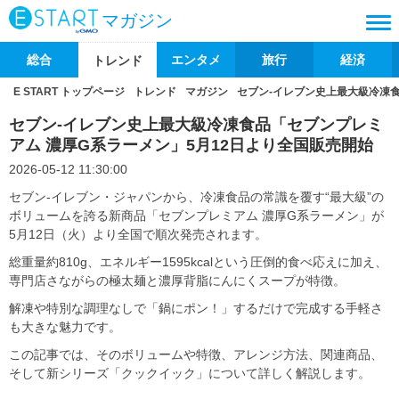
マガジン
総合
エンタメ
旅行
経済
トレンド
E START トップページ
トレンド
マガジン
セブン‐イレブン史上最大級冷凍食
セブン‐イレブン史上最大級冷凍食品「セブンプレミ
アム 濃厚G系ラーメン」5月12日より全国販売開始
2026-05-12 11:30:00
セブン‐イレブン・ジャパンから、冷凍食品の常識を覆す“最大級”の
ボリュームを誇る新商品「セブンプレミアム 濃厚G系ラーメン」が
5月12日（火）より全国で順次発売されます。
総重量約810g、エネルギー1595kcalという圧倒的食べ応えに加え、
専門店さながらの極太麺と濃厚背脂にんにくスープが特徴。
解凍や特別な調理なしで「鍋にポン！」するだけで完成する手軽さ
も大きな魅力です。
この記事では、そのボリュームや特徴、アレンジ方法、関連商品、
そして新シリーズ「クックイック」について詳しく解説します。