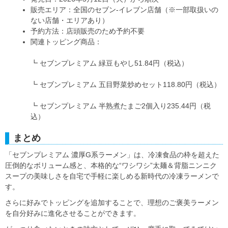
販売エリア：全国のセブン‐イレブン店舗（※一部取扱いの
ない店舗・エリアあり）
予約方法：店頭販売のため予約不要
関連トッピング商品：
┗ セブンプレミアム 緑豆もやし51.84円（税込）
┗ セブンプレミアム 五目野菜炒めセット118.80円（税込）
┗ セブンプレミアム 半熟煮たまご2個入り235.44円（税
込）
まとめ
「セブンプレミアム 濃厚G系ラーメン」は、冷凍食品の枠を超えた
圧倒的なボリューム感と、本格的な“ワシワシ”太麺＆背脂ニンニク
スープの美味しさを自宅で手軽に楽しめる新時代の冷凍ラーメンで
す。
さらに好みでトッピングを追加することで、理想のご褒美ラーメン
を自分好みに進化させることができます。