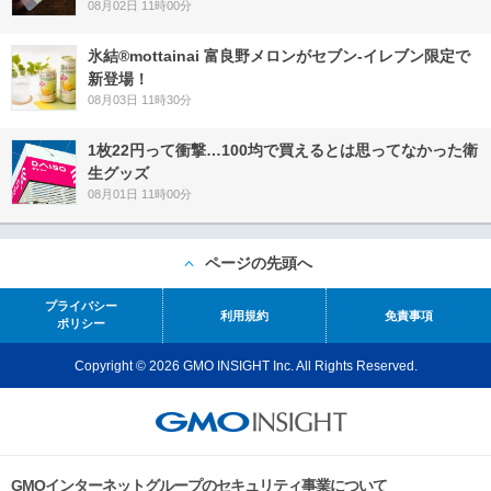
08月02日 11時00分
氷結®mottainai 富良野メロンがセブン‐イレブン限定で
新登場！
08月03日 11時30分
1枚22円って衝撃…100均で買えるとは思ってなかった衛
生グッズ
08月01日 11時00分
ページの先頭へ
プライバシー
利用規約
免責事項
ポリシー
Copyright © 2026 GMO INSIGHT Inc. All Rights Reserved.
GMOインターネットグループのセキュリティ事業について