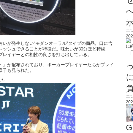
エ
202
おいが発生しない“モダンオーラル”タイプの商品。口に含
レッシュできることが特徴だ。味わいが30分ほど持続
プレイヤーとの相性の良さを打ち出している。
ト」が配布されており、ポーカープレイヤーたちがプレイ
様子も見られた。
した」
エ
202
G