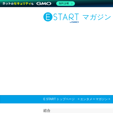
無料診断
マガジン
E START トップページ
>
エンタメ
>
マガジン
総合