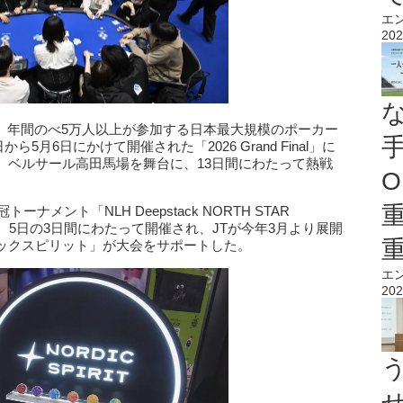
エ
202
Tour）」は、年間のべ5万人以上が参加する日本最大規模のポーカー
ら5月6日にかけて開催された「2026 Grand Final」に
。ベルサール高田馬場を舞台に、13日間にわたって熱戦
O
メント「NLH Deepstack NORTH STAR
日、4日、5日の3日間にわたって開催され、JTが今年3月より展開
ックスピリット」が大会をサポートした。
エ
202