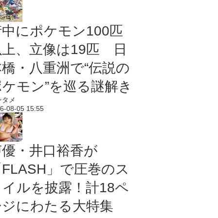
街中にポケモン100匹
以上、立像は19匹 日
本橋・八重洲で“伝説の
ポケモン”を巡る謎解き
ンタメ
6-08-05 15:55
声優・井口裕香が
「FLASH」で圧巻のス
タイルを披露！計18ペ
ージにわたる大特集