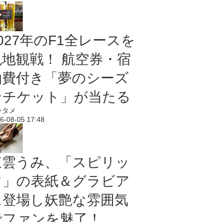
027年のF1全レースを
現地観戦！ 航空券・宿
泊費付き「夢のシーズ
ンチケット」が当たる
ンタメ
6-08-05 17:48
東雲うみ、「スピリッ
ツ」の表紙＆グラビア
に登場し妖艶な雰囲気
でファンを魅了！