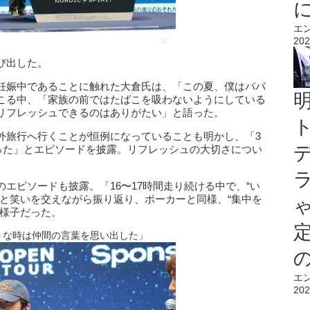
エ
202
び出した。
妊娠中であることに触れた大倉氏は、「この夏、僕はパパ
こる中、「家族の前ではたばこを吸わないようにしている
リフレッシュできるのはありがたい」と語った。
外旅行へ行くことが恒例になっていることも明かし、「3
行った」とエピソードを披露。リフレッシュの大切さについ
のエピソードも披露。「16〜17時間走り続ける中で、“い
」と笑いを交えながら振り返り、ポーカーと同様、“集中を
る様子だった。
うな時は仲間の言葉を思い出した」
エ
202