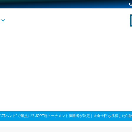
>
“JTハンド”で頂点に!? JOPT冠トーナメント優勝者が決定｜大倉士門も祝福した白