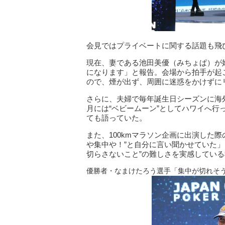
会見ではプライベートに関する話題も飛
現在、妻である池田美優（みちょぱ）が
になります」と報告。会場から拍手が起
ので、煙が出ず、周囲に迷惑をかけずに
さらに、夫婦で毎年誕生日シーズンに海
月には“ベビームーン”としてハワイへ
ても語っていた。
また、100kmマラソン企画に出演した際
や集中や！”と自分に言い聞かせていた
切らさないこと”の難しさを実感してい
優勝者・なまけたろう選手「集中が切れそ