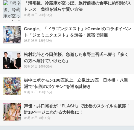
「帰宅後、冷蔵庫が空っぽ」旅行前後の食事に約5割がス
トレス 負担を減らす賢い方法
08月01日 20時33分
Google、「ドラゴンクエスト」×Geminiのコラボイベン
ト「ジェミニクエスト」を渋谷・原宿で開催
08月03日 18時42分
松村北斗と今田美桜、急逝した東野圭吾氏へ誓う「多く
の方へ届けていけたら」
08月04日 14時00分
街中にポケモン100匹以上、立像は19匹 日本橋・八重
洲で“伝説のポケモン”を巡る謎解き
08月05日 15時55分
声優・井口裕香が「FLASH」で圧巻のスタイルを披露！
計18ページにわたる大特集に！
08月05日 7時00分