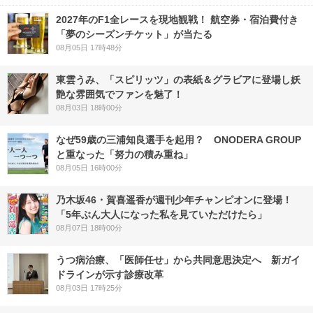
2027年のF1全レースを現地観戦！ 航空券・宿泊費付き
「夢のシーズンチケット」が当たる
08月05日 17時48分
東雲うみ、「スピリッツ」の表紙＆グラビアに登場し妖
艶な雰囲気でファンを魅了！
08月03日 18時00分
なぜ59歳の三浦知良選手を起用？ ONODERA GROUP
と重なった「努力の積み重ね」
08月05日 16時00分
乃木坂46・賀喜遥香が週刊少年チャンピオンに登場！
「5年ぶん大人になった私を見ていただけたら」
08月07日 18時00分
うつ病治療、「医師任せ」から共同意思決定へ 新ガイ
ドラインが示す診療改革
08月03日 17時25分