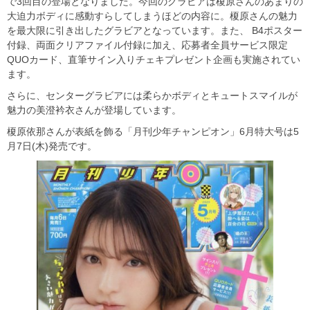
で3回目の登場となりました。今回のグラビアは榎原さんのあまりの
大迫力ボディに感動すらしてしまうほどの内容に。榎原さんの魅力
を最大限に引き出したグラビアとなっています。また、 B4ポスター
付録、両面クリアファイル付録に加え、応募者全員サービス限定
QUOカード、直筆サイン入りチェキプレゼント企画も実施されてい
ます。
さらに、センターグラビアには柔らかボディとキュートスマイルが
魅力の美澄衿衣さんが登場しています。
榎原依那さんが表紙を飾る「月刊少年チャンピオン」6月特大号は5
月7日(木)発売です。