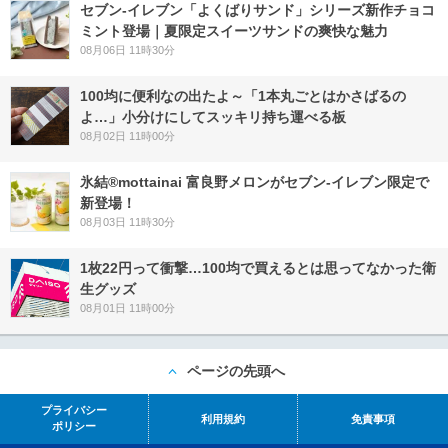
セブン‐イレブン「よくばりサンド」シリーズ新作チョコ
ミント登場｜夏限定スイーツサンドの爽快な魅力
08月06日 11時30分
100均に便利なの出たよ～「1本丸ごとはかさばるの
よ…」小分けにしてスッキリ持ち運べる板
08月02日 11時00分
氷結®mottainai 富良野メロンがセブン‐イレブン限定で
新登場！
08月03日 11時30分
1枚22円って衝撃…100均で買えるとは思ってなかった衛
生グッズ
08月01日 11時00分
ページの先頭へ
プライバシー
利用規約
免責事項
ポリシー