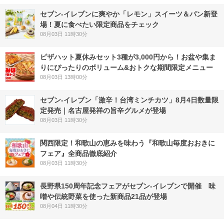
セブン‐イレブンに爽やか「レモン」スイーツ＆パン新登
場！夏に食べたい限定商品をチェック
08月03日 11時30分
ピザハット夏休みセット3種が3,000円から！お盆や集ま
りにぴったりのボリューム&おトクな期間限定メニュー
08月03日 13時00分
セブン-イレブン「激辛！台湾ミンチカツ」8月4日数量限
定発売｜名古屋発祥の旨辛グルメが登場
08月03日 11時30分
関西限定！和歌山の恵みを味わう『和歌山毎度おおきに
フェア』全商品徹底紹介
08月03日 11時30分
長野県150周年記念フェアがセブン-イレブンで開催 味
噌や伝統野菜を使った新商品21品が登場
08月04日 11時30分