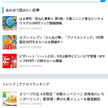
あわせて読みたい記事
はま寿司「旨ねた夏祭り 第3弾」大葉ニンニク香るビンチョ
ウマグロ100円フェア開催情報
08月07日 11時30分
セブン‐イレブン「からあげ棒」「アメリカンドッグ」3日間
限定30円引きセールを開催中！
08月07日 11時30分
ピザハット「ハットの日」8月は新作ビビンバピザ登場！Mサ
イズ810円～の特大セール開催
08月07日 11時30分
トレンド | アクセスランキング
オリーブの丘 8月限定「冷製カッペリーニ 赤海老のレモ
ンガーリック」新登場！爽やか夏メニューを徹底解説
08月01日 11時30分