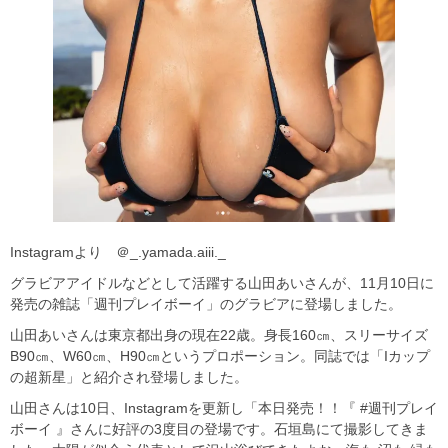
Instagramより ＠_.yamada.aiii._
グラビアアイドルなどとして活躍する山田あいさんが、11月10日に
発売の雑誌「週刊プレイボーイ」のグラビアに登場しました。
山田あいさんは東京都出身の現在22歳。身長160㎝、スリーサイズ
B90㎝、W60㎝、H90㎝というプロポーション。同誌では「Iカップ
の超新星」と紹介され登場しました。
山田さんは10日、Instagramを更新し「本日発売！！『 #週刊プレイ
ボーイ 』さんに好評の3度目の登場です。石垣島にて撮影してきま