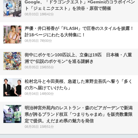
Google、「ドラゴンクエスト」×Geminiのコラボイベン
ト「ジェミニクエスト」を渋谷・原宿で開催
08月03日 18時42分
声優・井口裕香が「FLASH」で圧巻のスタイルを披露！
計18ページにわたる大特集に！
08月05日 7時00分
街中にポケモン100匹以上、立像は19匹 日本橋・八重
洲で“伝説のポケモン”を巡る謎解き
08月05日 15時55分
松村北斗と今田美桜、急逝した東野圭吾氏へ誓う「多く
の方へ届けていけたら」
08月04日 14時00分
明治神宮外苑内のレストラン・森のビアガーデンで新潟
県が誇るブランド枝豆「つまりちゃまめ」を販売数量限
定で提供。えだまめ県の魅力を発信
08月05日 15時51分