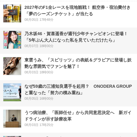
2027年のF1全レースを現地観戦！ 航空券・宿泊費付き
「夢のシーズンチケット」が当たる
08月05日 17時48分
乃木坂46・賀喜遥香が週刊少年チャンピオンに登場！
「5年ぶん大人になった私を見ていただけたら」
08月07日 18時00分
東雲うみ、「スピリッツ」の表紙＆グラビアに登場し妖
艶な雰囲気でファンを魅了！
08月03日 18時00分
なぜ59歳の三浦知良選手を起用？ ONODERA GROUP
と重なった「努力の積み重ね」
08月05日 16時00分
うつ病治療、「医師任せ」から共同意思決定へ 新ガイ
ドラインが示す診療改革
08月03日 17時25分