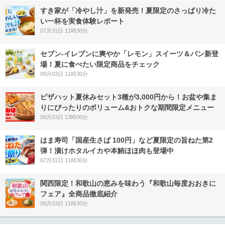
すき家が「冷やし汁」を新発売！夏限定のさっぱり冷た
い一杯を実食体験レポート
07月31日 11時30分
セブン‐イレブンに爽やか「レモン」スイーツ＆パン新登
場！夏に食べたい限定商品をチェック
08月03日 11時30分
ピザハット夏休みセット3種が3,000円から！お盆や集ま
りにぴったりのボリューム&おトクな期間限定メニュー
08月03日 13時00分
はま寿司「国産生さば 100円」など夏限定の旨ねた第2
弾！漬けホタルイカや本鮪ほほ肉も登場中
07月31日 11時30分
関西限定！和歌山の恵みを味わう『和歌山毎度おおきに
フェア』全商品徹底紹介
08月03日 11時30分