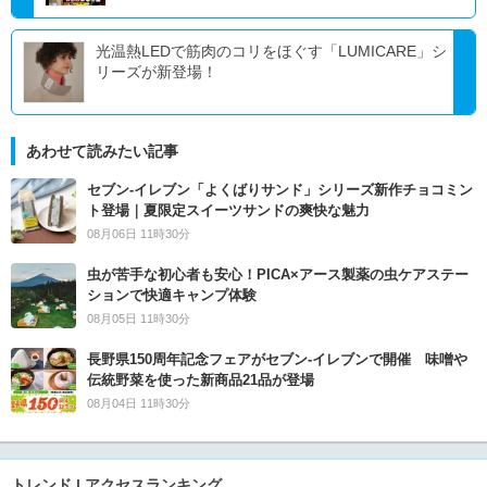
光温熱LEDで筋肉のコリをほぐす「LUMICARE」シ
リーズが新登場！
あわせて読みたい記事
セブン‐イレブン「よくばりサンド」シリーズ新作チョコミン
ト登場｜夏限定スイーツサンドの爽快な魅力
08月06日 11時30分
虫が苦手な初心者も安心！PICA×アース製薬の虫ケアステー
ションで快適キャンプ体験
08月05日 11時30分
長野県150周年記念フェアがセブン-イレブンで開催 味噌や
伝統野菜を使った新商品21品が登場
08月04日 11時30分
トレンド | アクセスランキング