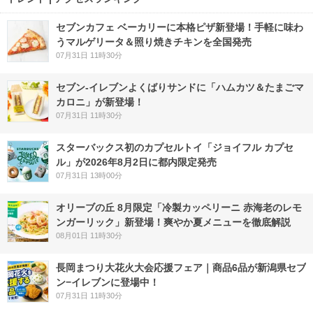
セブンカフェ ベーカリーに本格ピザ新登場！手軽に味わ
うマルゲリータ＆照り焼きチキンを全国発売
07月31日 11時30分
セブン‐イレブンよくばりサンドに「ハムカツ＆たまごマ
カロニ」が新登場！
07月31日 11時30分
スターバックス初のカプセルトイ「ジョイフル カプセ
ル」が2026年8月2日に都内限定発売
07月31日 13時00分
オリーブの丘 8月限定「冷製カッペリーニ 赤海老のレモ
ンガーリック」新登場！爽やか夏メニューを徹底解説
08月01日 11時30分
長岡まつり大花火大会応援フェア｜商品6品が新潟県セブ
ン−イレブンに登場中！
07月31日 11時30分