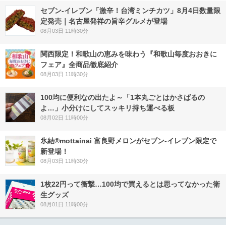
セブン-イレブン「激辛！台湾ミンチカツ」8月4日数量限
定発売｜名古屋発祥の旨辛グルメが登場
08月03日 11時30分
関西限定！和歌山の恵みを味わう『和歌山毎度おおきに
フェア』全商品徹底紹介
08月03日 11時30分
100均に便利なの出たよ～「1本丸ごとはかさばるの
よ…」小分けにしてスッキリ持ち運べる板
08月02日 11時00分
氷結®mottainai 富良野メロンがセブン‐イレブン限定で
新登場！
08月03日 11時30分
1枚22円って衝撃…100均で買えるとは思ってなかった衛
生グッズ
08月01日 11時00分