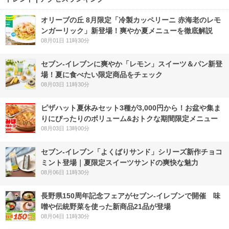
オリーブの丘 8月限定「冷製カッペリーニ 赤海老のレモ
ンガーリック」新登場！爽やか夏メニューを徹底解説
08月01日 11時30分
セブン‐イレブンに爽やか「レモン」スイーツ＆パン新登
場！夏に食べたい限定商品をチェック
08月03日 11時30分
ピザハット夏休みセット3種が3,000円から！お盆や集ま
りにぴったりのボリューム&おトクな期間限定メニュー
08月03日 13時00分
セブン‐イレブン「よくばりサンド」シリーズ新作チョコ
ミント登場｜夏限定スイーツサンドの爽快な魅力
08月06日 11時30分
長野県150周年記念フェアがセブン-イレブンで開催 味
噌や伝統野菜を使った新商品21品が登場
08月04日 11時30分