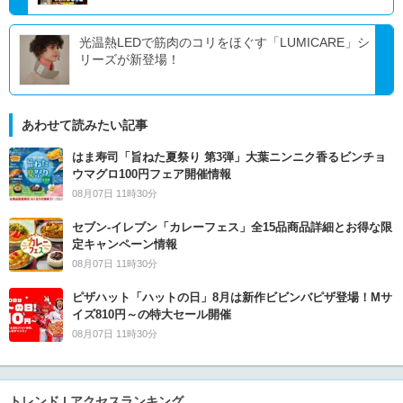
光温熱LEDで筋肉のコリをほぐす「LUMICARE」シ
リーズが新登場！
あわせて読みたい記事
はま寿司「旨ねた夏祭り 第3弾」大葉ニンニク香るビンチョ
ウマグロ100円フェア開催情報
08月07日 11時30分
セブン‐イレブン「カレーフェス」全15品商品詳細とお得な限
定キャンペーン情報
08月07日 11時30分
ピザハット「ハットの日」8月は新作ビビンバピザ登場！Mサ
イズ810円～の特大セール開催
08月07日 11時30分
トレンド | アクセスランキング