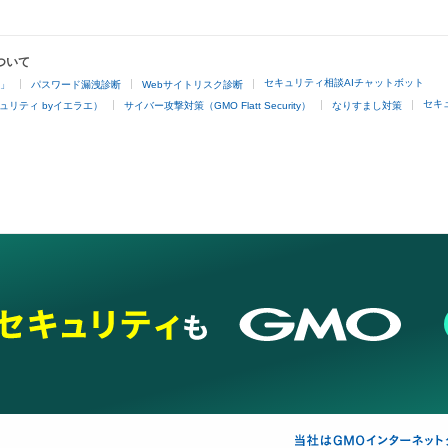
ついて
セキュリティ相談AIチャットボット
4」
パスワード漏洩診断
Webサイトリスク診断
セキ
ュリティ byイエラエ）
サイバー攻撃対策（GMO Flatt Security）
なりすまし対策