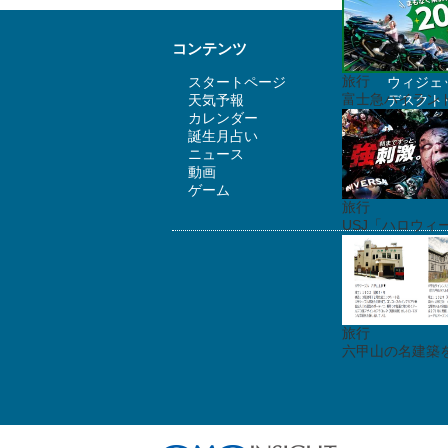
コンテンツ
ツール
旅行
スタートページ
ウィジェッ
富士急ハイランド
天気予報
デスクトッ
カレンダー
E STAR
誕生月占い
E STA
ニュース
ホームペ
動画
ゲーム
旅行
USJ「ハロウ
旅行
六甲山の名建築