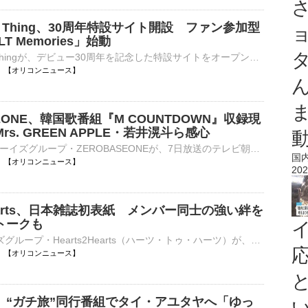
ittle Thing、30周年特設サイト開設 ファン参加型
LT Memories」始動
Every Little Thingが、デビュー30周年を記念した特設サイトをオープンした。 【写真】46歳に見えない！髪型も激変 着物姿の持田香織 1996年のデビューから30年。数々のヒット曲を届けてきたEvery Little Thi⋯
12:00 【オリコンニュース】
SEONE、韓国歌番組『M COUNTDOWN』収録現
s. GREEN APPLE・若井滉斗ら感心
グローバルボーイズグループ・ZEROBASEONEが、7日放送のテレビ朝日系音楽バラエティ『M:ZINE』（深2：00～深夜2：20）に出演する。韓国の人気音楽番組『M COUNTDOWN』に出演する様子に密着取材し、特技や知られざ⋯
国
12:00 【オリコンニュース】
202
2Hearts、日本雑誌初表紙 メンバー同士の強い絆を
トークも
8人組ガールズグループ・Hearts2Hearts（ハーツ・トゥ・ハーツ）が、20日発売の『non-no』（集英社刊）10月号の特別版表紙を飾る。Hearts2Heartsが日本の雑誌で表紙を飾るのは、同誌が初めてとなる。 【写真】家⋯
12:00 【オリコンニュース】
、“ガチ旅”同行番組でタイ・アユタヤへ「ゆっ