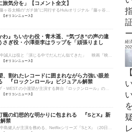
に旅気分を」【コメント全文】
Kis-My-Ft2の藤ヶ谷太輔の“ガチ旅”に同行するHuluオリジナル『藤ヶ谷太輔のAround The World』が、きょう7日からHuluで配信される。それに先立って、藤ヶ谷からのコメントが到着した。 【番組カット】遺産を前に…⋯
12:00 【オリコンニュース】
かわ』ちいかわ役・青木遥、“気づき”の声の違
経
うさぎ役・小澤亜李はラップを「頑張りまし
202
ハチワレ役・田中誠人は役と「演じる中でだんだん似てきた」 映画『映画ちいかわ 人魚の島のひみつ』（公開中）で声優を務めた、ちいかわ役の青木遥、ハチワレ役の田中誠人、うさぎ役の小澤亜李、島二郎役の最上⋯
12:00 【オリコンニュース】
小瀧望、割れたレコードに囲まれながら力強い眼差
る 『ロックンロール』ビジュアル解禁
7人組グループ・WEST.の小瀧望が主演する舞台『ロックンロール』のビジュアルが解禁された。また、キャストの最新コメントが到着した。 【写真】『うま』の役衣装で！満面の笑みをみせる小瀧望 イギリスの劇作⋯
12:00 【オリコンニュース】
灯籠の幻想的な明かりに包まれる 『SとX』新
点解禁
歌手で俳優の中島健人が主演を務める、Netflixシリーズ『SとX』（20日配信）の新場面写真5点が解禁された。 【場面写真】もどかしい距離感…夜景をバックに見つめ合う中島健人”霜鳥”＆新木優子”佑美” 原作は多⋯