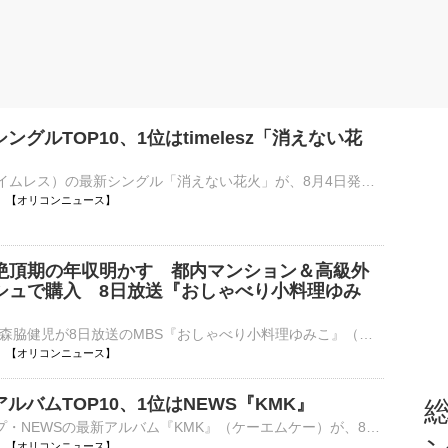
シングルTOP10、1位はtimelesz「消えない花
timelesz（タイムレス）の最新シングル「消えない花火」が、8月4日発表の最新「オリコン週間シングルランキング」において、初週42.5万枚を売り上げ、初登場1位を獲得した。 timelesz、29作連続シングル1位 初週⋯
12:00 【オリコンニュース】
絶頂期の年収明かす 都内マンション＆高級外
シュで購入 8日放送『おしゃべり小料理ゆみ
お笑い芸人の森脇健児が8日放送のMBS『おしゃべり小料理ゆみこ』（後4：00～ ※関西ローカル）に出演する。 【手料写真】森脇健児に振る舞った有働アナの「鶏肉（蒸し鶏）と柴漬けの無限ゆみこ」 大阪出身のフ⋯
12:00 【オリコンニュース】
間アルバムTOP10、1位はNEWS『KMK』
総
3人組グループ・NEWSの最新アルバム『KMK』（ケーエムケー）が、8月4日発表の発表の最新「オリコン週間アルバムランキング」で、初週11.3万枚を売り上げ、初登場1位を獲得した。 NEWS、18作連続・通算18作目の首⋯
12:00 【オリコンニュース】