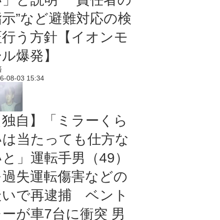
指示”など避難対応の検
証行う方針【イオンモ
ール爆発】
済
6-08-03 15:34
【独自】「ミラーくら
いは当たっても仕方な
いと」運転手男（49）
を過失運転傷害などの
疑いで再逮捕 ベント
レーが車7台に衝突 男