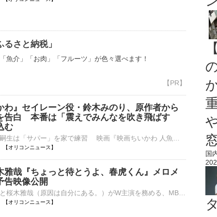
ふるさと納税」
「魚介」「お肉」「フルーツ」が色々選べます！
かわ』セイレーン役・鈴木みのり、原作者から
を告白 本番は「震えでみんなを吹き飛ばす
込む
島二郎役の最上嗣生は「サパー」を家で練習 映画『映画ちいかわ 人魚の島のひみつ』（公開中）で声優を務めた、ちいかわ役の青木遥、ハチワレ役の田中誠人、うさぎ役の小澤亜李、島二郎役の最上嗣生、セイレーン⋯
12:00 【オリコンニュース】
国
202
木雅哉『ちょっと待とうよ、春虎くん』メロメ
予告映像公開
俳優の中川翼と桜木雅哉（原因は自分にある。）がW主演を務める、MBSドラマフィル枠『ちょっと待とうよ、春虎くん』（8月13日スタート、毎週木曜 深1：29）のエンディング主題歌、30秒予告映像、第1話あらすじ、⋯
12:00 【オリコンニュース】