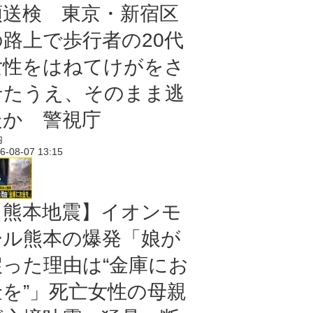
類送検 東京・新宿区
の路上で歩行者の20代
女性をはねてけがをさ
せたうえ、そのまま逃
走か 警視庁
内
6-08-07 13:15
【熊本地震】イオンモ
ール熊本の爆発「娘が
戻った理由は“金庫にお
金を”」死亡女性の母親