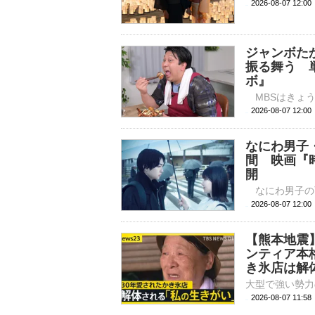
2026-08-07 
ジャンボたか
振る舞う 
ボ』
2026-08-07 
なにわ男子
間 映画『
開
2026-08-07 
【熊本地震
ンティア本
き氷店は解体
2026-08-07 11: