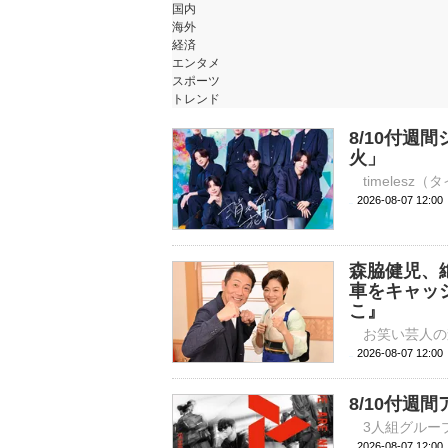
国内
海外
経済
エンタメ
スポーツ
トレンド
8/10付週間
火」
2026-08-07 
森脇健児、
車をキャッ
こ』
2026-08-07 
8/10付週
2026-08-07 