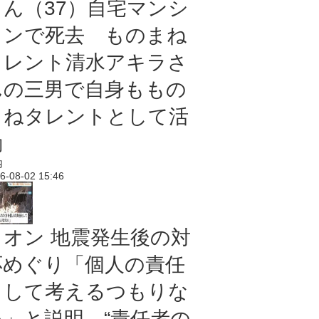
さん（37）自宅マンシ
ョンで死去 ものまね
タレント清水アキラさ
んの三男で自身ももの
まねタレントとして活
動
内
6-08-02 15:46
イオン 地震発生後の対
応めぐり「個人の責任
として考えるつもりな
い」と説明 “責任者の