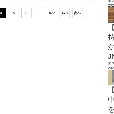
国
202
4
5
6
...
477
478
次へ
持
J
国
202