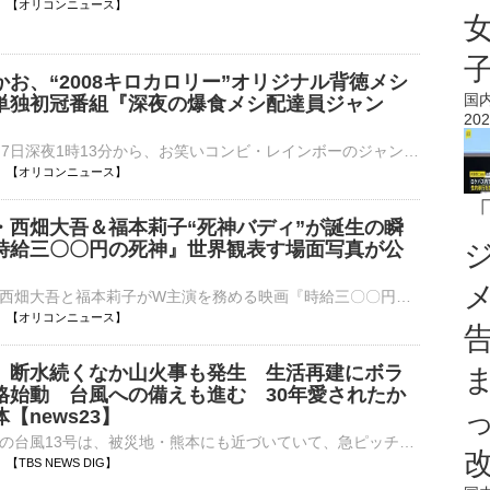
12:00 【オリコンニュース】
お、“2008キロカロリー”オリジナル背徳メシ
国
単独初冠番組『深夜の爆食メシ配達員ジャン
202
MBSはきょう7日深夜1時13分から、お笑いコンビ・レインボーのジャンボたかおによる単独での初冠番組『深夜の爆食メシ配達員ジャンボ』を関西ローカルで放送する。 【番組カット】ジャンボたかおの背徳スイーツを⋯
12:00 【オリコンニュース】
・西畑大吾＆福本莉子“死神バディ”が誕生の瞬
時給三〇〇円の死神』世界観表す場面写真が公
なにわ男子の西畑大吾と福本莉子がW主演を務める映画『時給三〇〇円の死神』（10月2日公開）の場面写真が公開された。2人が演じる“死神バディ”の姿を繊細な映像とともに映し出している。 【動画】佐倉真司と花森⋯
12:00 【オリコンニュース】
】断水続くなか山火事も発生 生活再建にボラ
格始動 台風への備えも進む 30年愛されたか
【news23】
大型で強い勢力の台風13号は、被災地・熊本にも近づいていて、急ピッチで屋根などの修繕が進められています。また、火災も起きていますが、強風や断水の影響があり、消火活動は難航しています。宇城市でボランティア…
58 【TBS NEWS DIG】