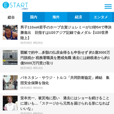
国内
海外
経済
エンタメ
総合
男子110mH若手のホープ古賀ジェレミーが13秒54で準決
勝進出 目指すはU20アジア記録で金メダル【U20世界
陸上】
08月08日 4時28分
競艇で的中…多額の払戻金得るも申告せず 約1億3000万
円脱税か 税務署職員を懲戒免職 過去には納税者から約1
億5000万円受け取り
08月08日 4時14分
パキスタン・サウジ・トルコ「共同防衛協定」締結 集
団安全保障を強化
08月08日 4時00分
堂本光一、被災地に思い 過去にはショーを続けること
に迷いも…「ステージから元気を届けられる形になれば
いいな」
08月08日 4時00分