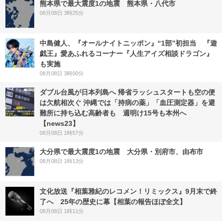
熊本県で最大震度1の地震 熊本県・八代市
08月08日 3時25分
中島健人、『オールナイトニッポン』“1部”初担当 『遊
戯王』愛あふれるコーナー『人生アイズ相談ドラゴン』
も実施
08月08日 3時00分
ダブル台風が日本列島へ 帰省ラッシュスタートも空の便
は欠航相次ぐ 沖縄では「持病の薬」「血圧測定器」を避
難所に持ち込む高齢者も 週明け15号も本州へ
【news23】
08月08日 1時57分
大分県で最大震度1の地震 大分県・別府市、由布市
08月08日 1時13分
文化放送『相葉雅紀のレコメン！リミックス』9月末で終
了へ 25年の歴史に幕【相葉の報告ほぼ全文】
08月08日 1時11分