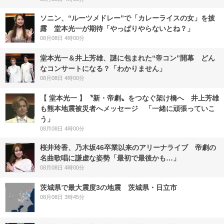
ソニン、“ルーツメドレー”で「カレーライスの女」を披
露 堂本光一が期待「やっぱりやらないとね？」
08月08日 4時00分
堂本光一＆井上芳雄、謎に包まれた“帝コン”開幕 どん
なコンサートになる？「わかりません」
08月08日 4時00分
【 堂本光一 】〝新・帝劇〟をつなぐ架け橋へ 井上芳雄
も熊本地震被災者へメッセージ 「一緒に頑張っていこ
う」
08月08日 4時00分
桜井玲香、乃木坂46卒業以来のアリーナライブ 帝劇の
名曲歌唱に謙虚な姿勢「最初で最後かも…」
08月08日 4時00分
茨城県で最大震度3の地震 茨城県・日立市
08月08日 3時45分