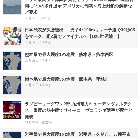
開に6つの条件提示 アメリカに制裁や海上封鎖の解除な
ど要求
08月09日 5時19分
日本代表が決勝進出 ！ 男子4×100mリレー予選で39秒65
をマーク、組2着でファイナルへ【U20世界陸上】
08月09日 4時45分
熊本県で最大震度1の地震 熊本県・熊本西区
08月09日 4時44分
熊本県で最大震度3の地震 熊本県・宇城市
08月09日 4時37分
ラグビーリーグワン2部 九州電力キューデンヴォルテク
ス 重度の熱中症でサイモニ・ヴニランギ選手が死亡と
発表
08月09日 4時37分
岩手県で最大震度1の地震 岩手県・久慈市、八幡平市