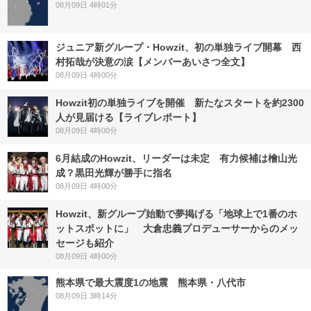
08月09日 4時01分
ジュニア新グループ・Howzit、初の単独ライブ開幕 西
村拓哉が決意の涙【メンバーあいさつ全文】
08月09日 4時00分
Howzit初の単独ライブを開催 新たなスタートを約2300
人が見届ける【ライブレポート】
08月09日 4時00分
6月結成のHowzit、リーダーは未定 有力候補は檜山光
成？黒田光輝が勝手に指名
08月09日 4時00分
Howzit、新グループ始動で夢掲げる「地球上で1番のホ
ットスポットに」 大倉忠義プロデューサーからのメッ
セージも紹介
08月09日 4時00分
熊本県で最大震度1の地震 熊本県・八代市
08月09日 3時14分