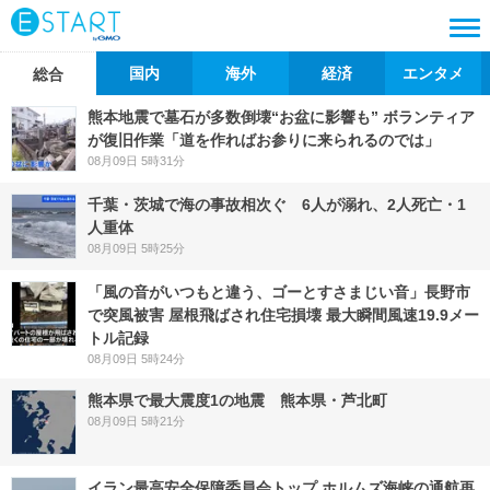
国内
海外
経済
エンタメ
総合
熊本地震で墓石が多数倒壊“お盆に影響も” ボランティア
が復旧作業「道を作ればお参りに来られるのでは」
08月09日 5時31分
千葉・茨城で海の事故相次ぐ 6人が溺れ、2人死亡・1
人重体
08月09日 5時25分
「風の音がいつもと違う、ゴーとすさまじい音」長野市
で突風被害 屋根飛ばされ住宅損壊 最大瞬間風速19.9メー
トル記録
08月09日 5時24分
熊本県で最大震度1の地震 熊本県・芦北町
08月09日 5時21分
イラン最高安全保障委員会トップ ホルムズ海峡の通航再