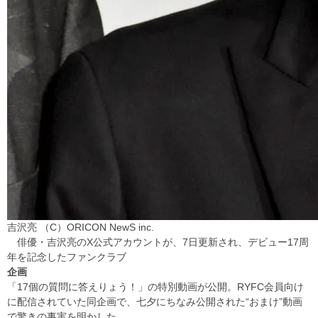
吉沢亮 （C）ORICON NewS inc.
俳優・吉沢亮のX公式アカウントが、7日更新され、デビュー17周
年を記念したファンクラブ
企画
「17個の質問に答えりょう！」の特別動画が公開。RYFC会員向け
に配信されていた同企画で、七夕にちなみ公開された“おまけ”動画
で驚きの事実を明かした。