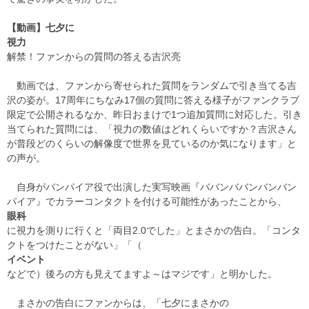
【動画】七夕に
視力
解禁！ファンからの質問の答える吉沢亮
動画では、ファンから寄せられた質問をランダムで引き当てる吉
沢の姿が。17周年にちなみ17個の質問に答える様子がファンクラブ
限定で公開されるなか、昨日おまけで1つ追加質問に対応した。引き
当てられた質問には、「視力の数値はどれくらいですか？吉沢さん
が普段どのくらいの解像度で世界を見ているのか気になります」と
の声が。
自身がバンパイア役で出演した実写映画『ババンババンバンバン
パイア』でカラーコンタクトを付ける可能性があったことから、
眼科
に視力を測りに行くと「両目2.0でした」とまさかの告白。「コンタ
クトをつけたことがない」「（
イベント
などで）後ろの方も見えてますよ～はマジです」と明かした。
まさかの告白にファンからは、「七夕にまさかの