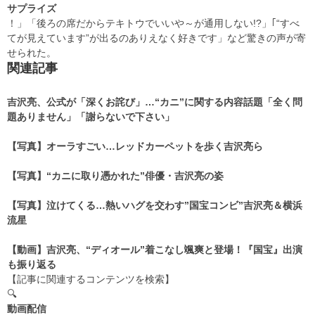
サプライズ
！」「後ろの席だからテキトウでいいや～が通用しない!?」｢“すべ
てが見えています”が出るのありえなく好きです」など驚きの声が寄
せられた。
関連記事
吉沢亮、公式が「深くお詫び」…“カニ”に関する内容話題「全く問
題ありません」「謝らないで下さい」
【写真】オーラすごい…レッドカーペットを歩く吉沢亮ら
【写真】“カニに取り憑かれた”俳優・吉沢亮の姿
【写真】泣けてくる…熱いハグを交わす”国宝コンビ”吉沢亮＆横浜
流星
【動画】吉沢亮、“ディオール”着こなし颯爽と登場！『国宝』出演
も振り返る
【記事に関連するコンテンツを検索】
🔍
動画配信