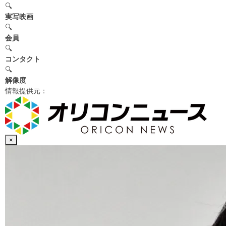
🔍
実写映画
🔍
会員
🔍
コンタクト
🔍
解像度
情報提供元：
×