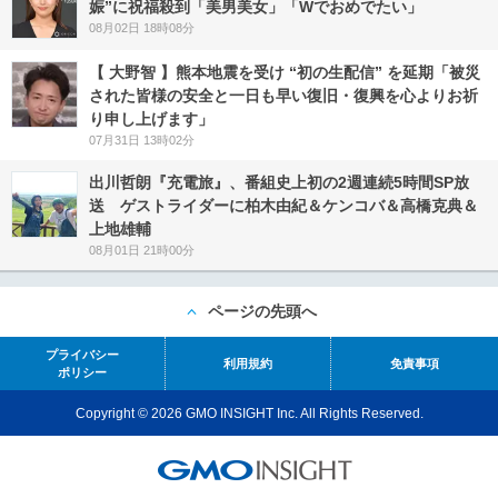
娠”に祝福殺到「美男美女」「Wでおめでたい」
08月02日 18時08分
【 大野智 】熊本地震を受け “初の生配信” を延期「被災
された皆様の安全と一日も早い復旧・復興を心よりお祈
り申し上げます」
07月31日 13時02分
出川哲朗『充電旅』、番組史上初の2週連続5時間SP放
送 ゲストライダーに柏木由紀＆ケンコバ＆高橋克典＆
上地雄輔
08月01日 21時00分
ページの先頭へ
プライバシー
利用規約
免責事項
ポリシー
Copyright © 2026 GMO INSIGHT Inc. All Rights Reserved.