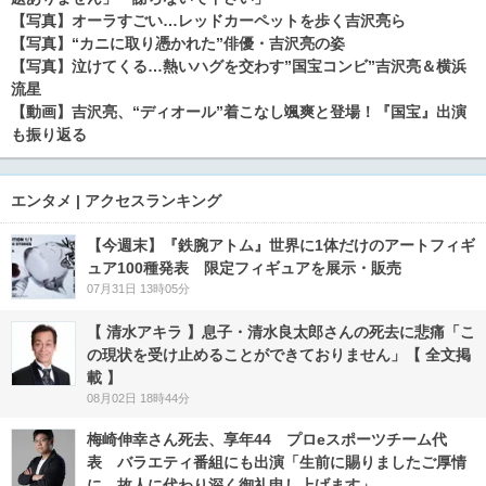
【写真】オーラすごい…レッドカーペットを歩く吉沢亮ら
【写真】“カニに取り憑かれた”俳優・吉沢亮の姿
【写真】泣けてくる…熱いハグを交わす”国宝コンビ”吉沢亮＆横浜
流星
【動画】吉沢亮、“ディオール”着こなし颯爽と登場！『国宝』出演
も振り返る
エンタメ | アクセスランキング
【今週末】『鉄腕アトム』世界に1体だけのアートフィギ
ュア100種発表 限定フィギュアを展示・販売
07月31日 13時05分
【 清水アキラ 】息子・清水良太郎さんの死去に悲痛「こ
の現状を受け止めることができておりません」【 全文掲
載 】
08月02日 18時44分
梅崎伸幸さん死去、享年44 プロeスポーツチーム代
表 バラエティ番組にも出演「生前に賜りましたご厚情
に、故人に代わり深く御礼申し上げます」