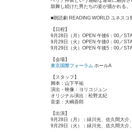
ベリア抑留という過酷な運命に翻弄さ
鼓舞し続けた男たちの姿が描かれる。
■朗読劇 READING WORLD ユ
【日程】
9月28日（月）OPEN 午後6：00／STA
9月29日（火）OPEN 午後0：00／STA
9月29日（火）OPEN 午後5：00／STA
【会場】
東京国際フォーラム
ホールA
【スタッフ】
脚本：山下平祐
演出・映像：ヨリコジュン
オリジナル演出：松野太紀
音楽：大嶋吾郎
【出演】
9月28日（月）：緑川光、佐久間大
9月29日（火）：緑川光、佐久間大