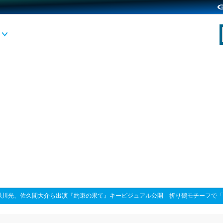
 緑川光、佐久間大介ら出演『約束の果て』キービジュアル公開 折り鶴モチーフで