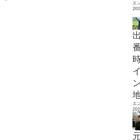
エ
202
エ
202
元