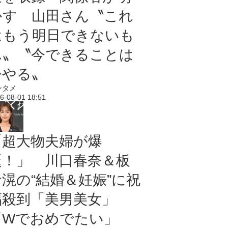
かす 山田さん〝これ
はもう明日できないも
ん〟〝今できることは
今やる〟
ンタメ
6-08-01 18:51
「超大物夫婦が爆
誕！」 川口春奈＆板
倉滉の“結婚＆妊娠”に祝
福殺到「美男美女」
「Wでおめでたい」