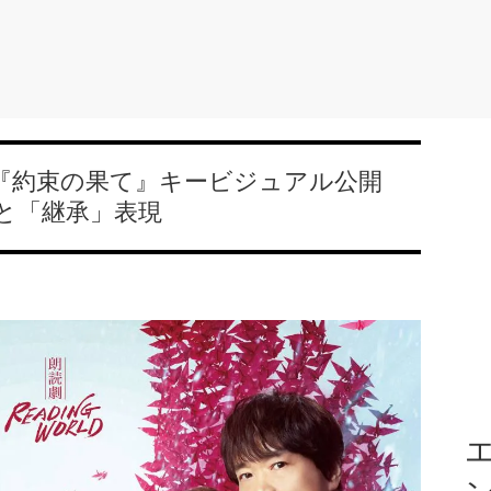
演『約束の果て』キービジュアル公開
と「継承」表現
エ