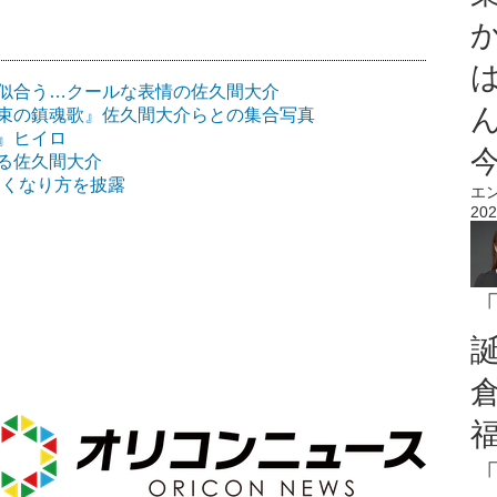
似合う…クールな表情の佐久間大介
束の鎮魂歌』佐久間大介らとの集合写真
』ヒイロ
る佐久間大介
良くなり方を披露
エ
202
】