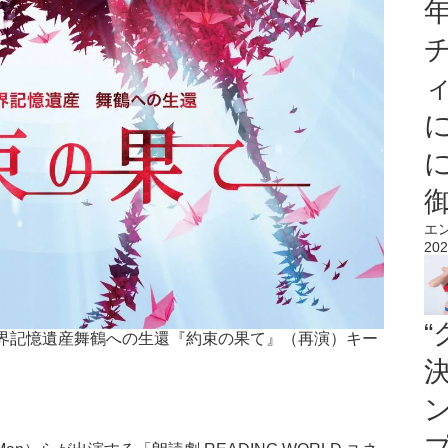
エ
202
スコ世界記憶遺産舞鶴への生還『約束の果て』（再演）キー