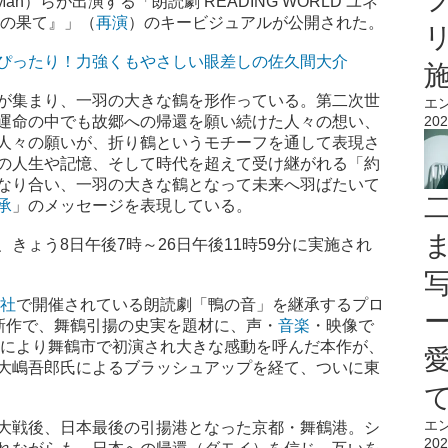
n）らが出演する「朗読劇 READING WORLD ユネ
束の果て』」（
再演
）のキービジュアルが公開された。
ぴったり！力強くもやさしい眼差しの佐久間大介
が集まり、一羽の大きな鶴を形作っている。第二次世
エ
運命の中でも故郷への帰還を願い続けた人々の想い、
202
人々の願いが、折り鶴というモチーフを通して表現さ
の人生や記憶、そして時代を超えて受け継がれる「約
なり合い、一羽の大きな鶴となって未来へ羽ばたいて
承
」のメッセージを表現している。
ょう8日午後7時～26日午後11時59分に実施され
社
で開催されている朗読劇「鴨の音」を継承するプロ
の最新作で、舞鶴引揚の史実を題材に、声・
音楽
・映像で
演出により舞鶴市で初演され大きな感動を呼んだ本作が、
大嶋吾郎氏によるブラッシュアップを経て、ついに東
エ
大戦後、日本最後の引揚港となった京都・舞鶴港。シ
202