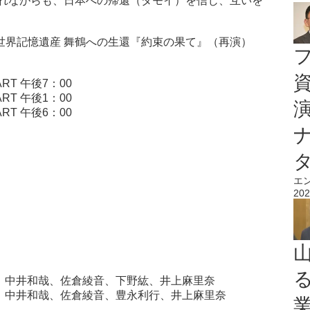
れながらも、日本への帰還（ダモイ）を信じ、互いを
ネスコ世界記憶遺産 舞鶴への生還『約束の果て』（再演）
RT 午後7：00
RT 午後1：00
RT 午後6：00
エ
202
介、中井和哉、佐倉綾音、下野紘、井上麻里奈
介、中井和哉、佐倉綾音、豊永利行、井上麻里奈