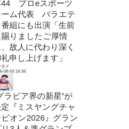
年44 プロeスポーツ
チーム代表 バラエテ
ィ番組にも出演「生前
に賜りましたご厚情
に、故人に代わり深く
御礼申し上げます」
ンタメ
6-08-03 16:36
“グラビア界の新星”が
決定『ミスヤングチャ
ンピオン2026』グラン
プリ3人＆準グランプ