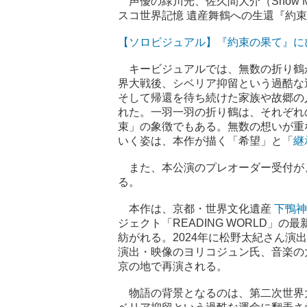
声優の緑川光、佐久間大介（Snow Ma
スコ世界記憶 遺産舞鶴への生還『約
【ソロビジュアル】『約束の果て』に
キービジュアルでは、無数の折り鶴
界大戦後、シベリア抑留という過酷な
そして帰還を待ち続けた家族や故郷の
れた。一羽一羽の折り鶴は、それぞれ
束」の象徴でもある。無数の想いが重
いく姿は、本作が描く「希望」と「
継
また、本公演のプレオーダー受付が、き
る。
本作は、京都・世界文化遺産
下鴨神
ジェクト「READING WORLD」
紡がれる。2024年に松野太紀さん
演出・映像のヨリコジュン氏、音楽の
京の地で再演される。
物語の背景となるのは、第二次世界