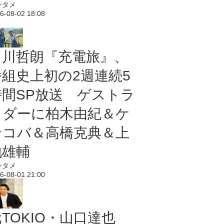
ンタメ
6-08-02 18:08
出川哲朗『充電旅』、
番組史上初の2週連続5
時間SP放送 ゲストラ
イダーに柏木由紀＆ケ
ンコバ＆高橋克典＆上
地雄輔
ンタメ
6-08-01 21:00
TOKIO・山口達也