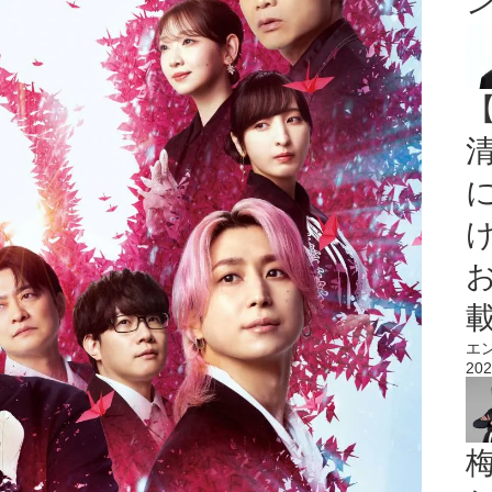
載
エ
202