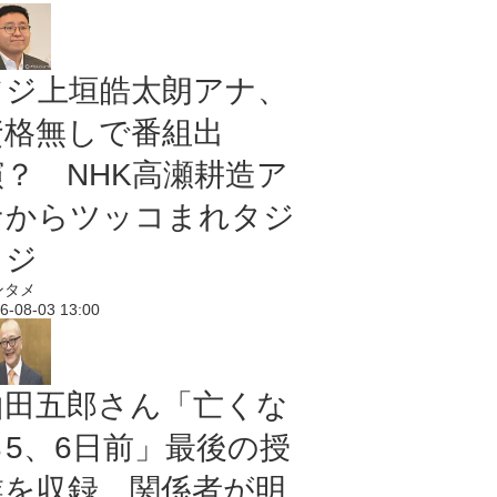
フジ上垣皓太朗アナ、
資格無しで番組出
演？ NHK高瀬耕造ア
ナからツッコまれタジ
タジ
ンタメ
6-08-03 13:00
山田五郎さん「亡くな
る5、6日前」最後の授
業を収録 関係者が明