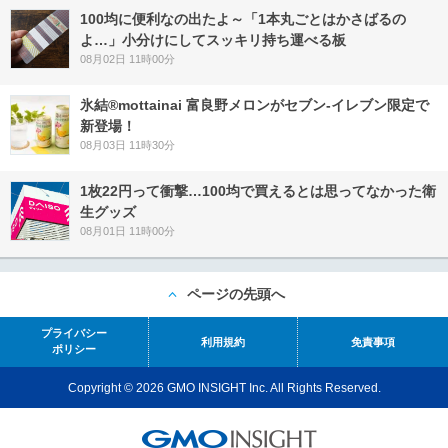
100均に便利なの出たよ～「1本丸ごとはかさばるの
よ…」小分けにしてスッキリ持ち運べる板
08月02日 11時00分
氷結®mottainai 富良野メロンがセブン‐イレブン限定で
新登場！
08月03日 11時30分
1枚22円って衝撃…100均で買えるとは思ってなかった衛
生グッズ
08月01日 11時00分
ページの先頭へ
プライバシー
利用規約
免責事項
ポリシー
Copyright © 2026 GMO INSIGHT Inc. All Rights Reserved.