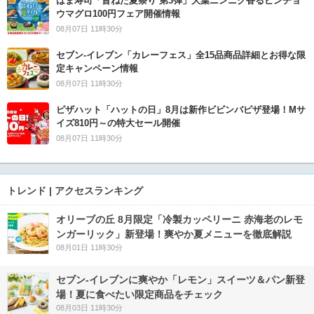
はま寿司「旨ねた夏祭り 第3弾」大葉ニンニク香るビンチョ
ウマグロ100円フェア開催情報
08月07日 11時30分
セブン‐イレブン「カレーフェス」全15品商品詳細とお得な限
定キャンペーン情報
08月07日 11時30分
ピザハット「ハットの日」8月は新作ビビンバピザ登場！Mサ
イズ810円～の特大セール開催
08月07日 11時30分
トレンド | アクセスランキング
オリーブの丘 8月限定「冷製カッペリーニ 赤海老のレモ
ンガーリック」新登場！爽やか夏メニューを徹底解説
08月01日 11時30分
セブン‐イレブンに爽やか「レモン」スイーツ＆パン新登
場！夏に食べたい限定商品をチェック
08月03日 11時30分