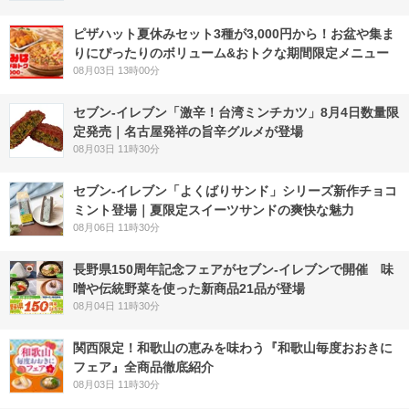
ピザハット夏休みセット3種が3,000円から！お盆や集ま
りにぴったりのボリューム&おトクな期間限定メニュー
08月03日 13時00分
セブン-イレブン「激辛！台湾ミンチカツ」8月4日数量限
定発売｜名古屋発祥の旨辛グルメが登場
08月03日 11時30分
セブン‐イレブン「よくばりサンド」シリーズ新作チョコ
ミント登場｜夏限定スイーツサンドの爽快な魅力
08月06日 11時30分
長野県150周年記念フェアがセブン-イレブンで開催 味
噌や伝統野菜を使った新商品21品が登場
08月04日 11時30分
関西限定！和歌山の恵みを味わう『和歌山毎度おおきに
フェア』全商品徹底紹介
08月03日 11時30分