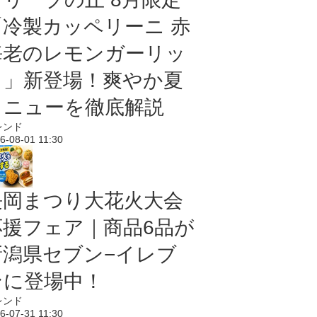
「冷製カッペリーニ 赤
海老のレモンガーリッ
ク」新登場！爽やか夏
メニューを徹底解説
レンド
6-08-01 11:30
長岡まつり大花火大会
応援フェア｜商品6品が
新潟県セブン−イレブ
ンに登場中！
レンド
6-07-31 11:30