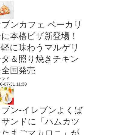
セブンカフェ ベーカリ
ーに本格ピザ新登場！
手軽に味わうマルゲリ
ータ＆照り焼きチキン
を全国発売
レンド
6-07-31 11:30
セブン‐イレブンよくば
りサンドに「ハムカツ
＆たまごマカロニ」が