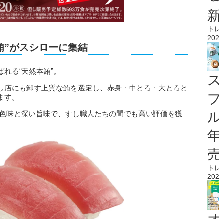
ト
202
鮪”がスシローに集結
れる“天然本鮪”。
し店にも卸す上質な鮪を選定し、赤身・中とろ・大とろと
ます。
な色味と深い旨味で、すし職人たちの間でも高い評価を獲
ル
ト
202