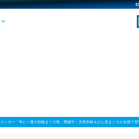
>
スシロー「年に一度の別格まぐろ祭」開催中！天然本鮪＆びん長まぐろが全国で登