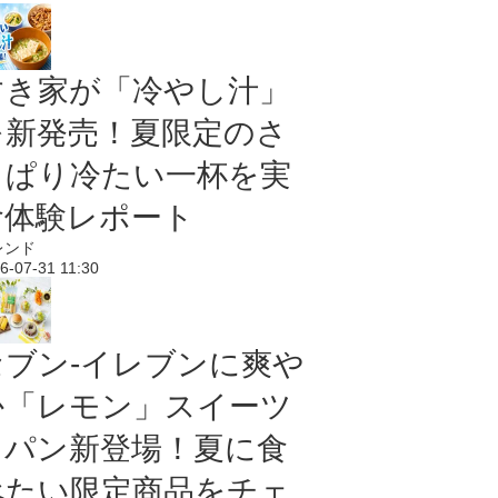
すき家が「冷やし汁」
を新発売！夏限定のさ
っぱり冷たい一杯を実
食体験レポート
レンド
6-07-31 11:30
セブン‐イレブンに爽や
か「レモン」スイーツ
＆パン新登場！夏に食
べたい限定商品をチェ