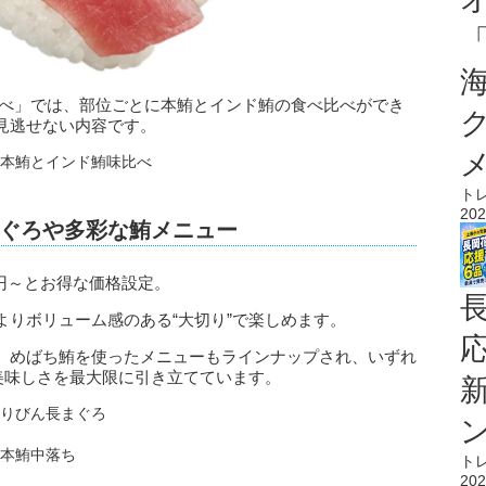
比べ」では、部位ごとに本鮪とインド鮪の食べ比べができ
見逃せない内容です。
ト
202
ぐろや多彩な鮪メニュー
0円～とお得な価格設定。
りボリューム感のある“大切り”で楽しめます。
、めばち鮪を使ったメニューもラインナップされ、いずれ
美味しさを最大限に引き立てています。
ト
202