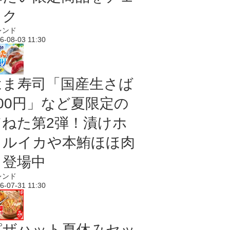
ック
レンド
6-08-03 11:30
はま寿司「国産生さば
100円」など夏限定の
旨ねた第2弾！漬けホ
タルイカや本鮪ほほ肉
も登場中
レンド
6-07-31 11:30
ピザハット夏休みセッ