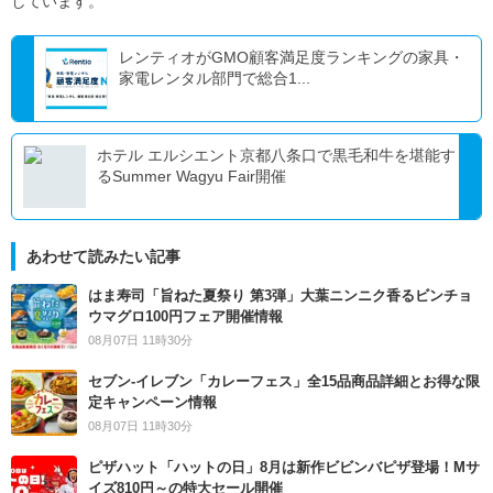
しています。
レンティオがGMO顧客満足度ランキングの家具・
家電レンタル部門で総合1...
ホテル エルシエント京都八条口で黒毛和牛を堪能す
るSummer Wagyu Fair開催
あわせて読みたい記事
はま寿司「旨ねた夏祭り 第3弾」大葉ニンニク香るビンチョ
ウマグロ100円フェア開催情報
08月07日 11時30分
セブン‐イレブン「カレーフェス」全15品商品詳細とお得な限
定キャンペーン情報
08月07日 11時30分
ピザハット「ハットの日」8月は新作ビビンバピザ登場！Mサ
イズ810円～の特大セール開催