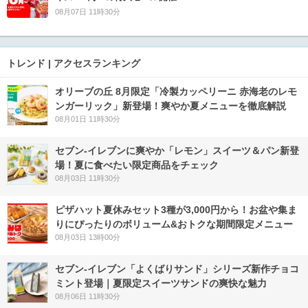
08月07日 11時30分
トレンド | アクセスランキング
オリーブの丘 8月限定「冷製カッペリーニ 赤海老のレモ
ンガーリック」新登場！爽やか夏メニューを徹底解説
08月01日 11時30分
セブン‐イレブンに爽やか「レモン」スイーツ＆パン新登
場！夏に食べたい限定商品をチェック
08月03日 11時30分
ピザハット夏休みセット3種が3,000円から！お盆や集ま
りにぴったりのボリューム&おトクな期間限定メニュー
08月03日 13時00分
セブン‐イレブン「よくばりサンド」シリーズ新作チョコ
ミント登場｜夏限定スイーツサンドの爽快な魅力
08月06日 11時30分