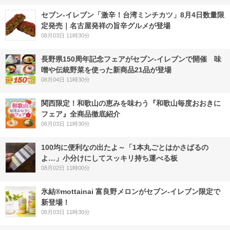
セブン-イレブン「激辛！台湾ミンチカツ」8月4日数量限
定発売｜名古屋発祥の旨辛グルメが登場
08月03日 11時30分
長野県150周年記念フェアがセブン-イレブンで開催 味
噌や伝統野菜を使った新商品21品が登場
08月04日 11時30分
関西限定！和歌山の恵みを味わう『和歌山毎度おおきに
フェア』全商品徹底紹介
08月03日 11時30分
100均に便利なの出たよ～「1本丸ごとはかさばるの
よ…」小分けにしてスッキリ持ち運べる板
08月02日 11時00分
氷結®mottainai 富良野メロンがセブン‐イレブン限定で
新登場！
08月03日 11時30分