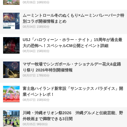
08月06日 16時00分
ムーミントロール冬のぬくもり×ムーミンバレーパーク特
別コラボ開催情報まとめ
08月04日 15時00分
USJ「ハロウィーン・ホラー・ナイト」15周年が過去最
大の恐怖へ！スペシャルCM公開とイベント詳細
08月04日 15時00分
マザー牧場でシンガポール・ナショナルデー花火&盆踊
り祭り 2026年特別開催情報
08月07日 17時00分
富士急ハイランド新常設「サンエックス パラダイス」開
業イベントレポ！
08月07日 15時00分
川崎・沖縄オリオン祭2026 沖縄グルメと伝統芸能、野
外映画まで満喫できる3日間
08月05日 9時00分