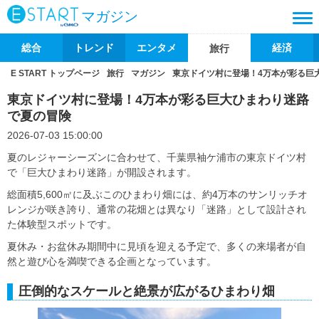
マガジン
総合
トレンド
エンタメ
経済
旅行
E START トップページ
旅行
マガジン
東京ドイツ村に登場！4万本が彩る巨
東京ドイツ村に登場！4万本が彩る巨大ひまわり迷路
で夏の冒険
2026-07-03 15:00:00
夏のレジャーシーズンに合わせて、千葉県袖ケ浦市の東京ドイツ村
で「巨大ひまわり迷路」が開設されます。
総面積5,600㎡に及ぶこのひまわり畑には、約4万本のサンリッチオ
レンジが咲き誇り、通常の花畑とは異なり「迷路」として設計され
た体験型スポットです。
夏休み・お盆休み期間中に見頃を迎える予定で、多くの来場者が自
然と遊び心を満喫できる企画となっています。
圧倒的なスケールと絶景が広がるひまわり畑