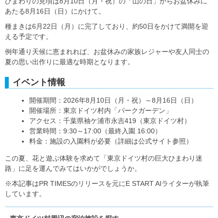
ひまわりの見頃は8月10日（月・祝）の「山の日」からお盆休みに
あたる8月16日（日）にかけて。
種まきは6月22日（月）に完了しており、約50日をかけて満開を迎
える予定です。
例年通り天候に恵まれれば、お盆休みの家族レジャーや友人同士の
夏の思い出作りに最適な時期となります。
イベント情報
開催期間：2026年8月10日（月・祝）～8月16日（日）
開催場所：東京ドイツ村内「パークガーデン」
アクセス：千葉県袖ケ浦市永吉419（東京ドイツ村）
営業時間：9:30～17:00（最終入園 16:00）
料金：施設の入園料が必要（詳細は公式サイト参照）
この夏、花と遊ぶ体験を求めて「東京ドイツ村の巨大ひまわり迷
路」に足を運んでみてはいかがでしょうか。
※本記事はPR TIMESのリリースを元にE START AIライターが執筆
しています。