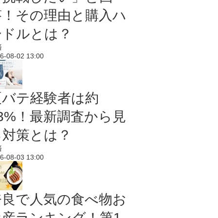
答！その理由と購入ハ
ードルとは？
済
6-08-02 13:00
夏バテ経験者は約
43%！最新調査から見
る対策とは？
済
6-08-03 13:00
奈良で人気の食べ物お
土産ランキング！第1