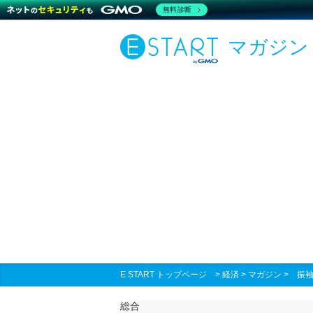
無料診断
マガジン
E START トップページ
>
経済
>
マガジン
>
振
総合