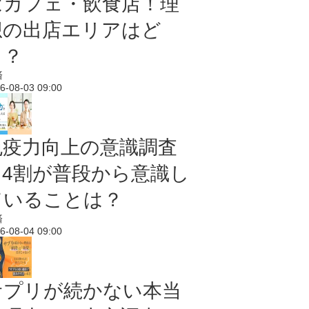
はカフェ・飲食店！理
想の出店エリアはど
こ？
済
6-08-03 09:00
免疫力向上の意識調査
｜4割が普段から意識し
ていることは？
済
6-08-04 09:00
サプリが続かない本当