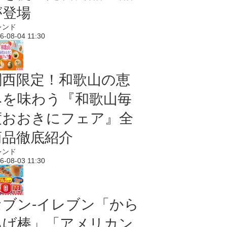
が登場
レンド
6-08-04 11:30
関西限定！和歌山の恵
みを味わう『和歌山毎
度おおきにフェア』全
商品徹底紹介
レンド
6-08-03 11:30
セブン‐イレブン「から
あげ棒」「アメリカン