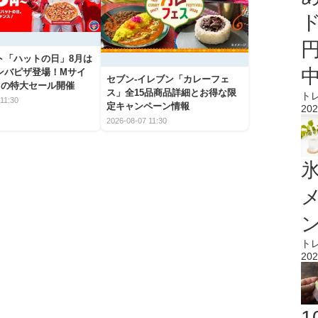
ト「ハットの日」8月は
ンバピザ登場！Mサイ
セブン‐イレブン「カレーフェ
～の特大セール開催
ス」全15品商品詳細とお得な限
ト
11:30
定キャンペーン情報
202
2026-08-07 11:30
氷
ト
202