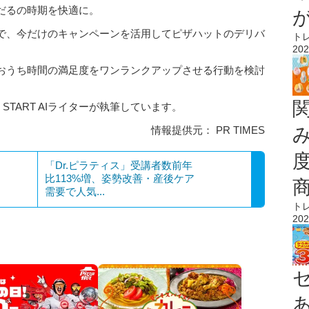
だるの時期を快適に。
で、今だけのキャンペーンを活用してピザハットのデリバ
ト
202
おうち時間の満足度をワンランクアップさせる行動を検討
 START AIライターが執筆しています。
情報提供元： PR TIMES
「Dr.ピラティス」受講者数前年
比113%増、姿勢改善・産後ケア
需要で人気...
ト
202