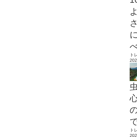
ト
202
心
ト
202