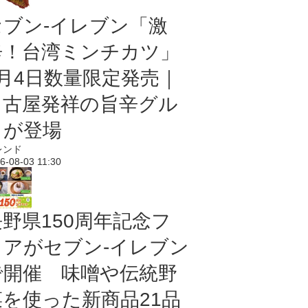
セブン-イレブン「激
辛！台湾ミンチカツ」
8月4日数量限定発売｜
名古屋発祥の旨辛グル
メが登場
レンド
6-08-03 11:30
長野県150周年記念フ
ェアがセブン-イレブン
で開催 味噌や伝統野
菜を使った新商品21品