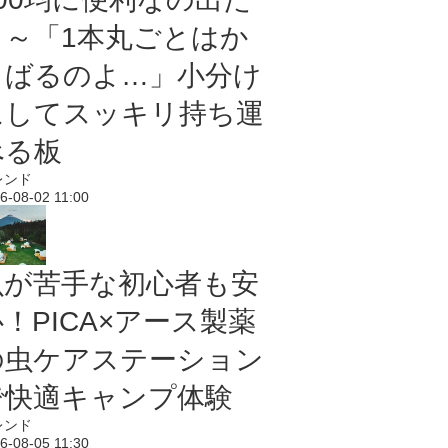
よ～「1本丸ごとはか
さばるのよ…」小分け
にしてスッキリ持ち運
べる板
レンド
6-08-02 11:00
虫が苦手な初心者も安
！PICA×アース製薬
の虫ケアステーション
で快適キャンプ体験
レンド
6-08-05 11:30