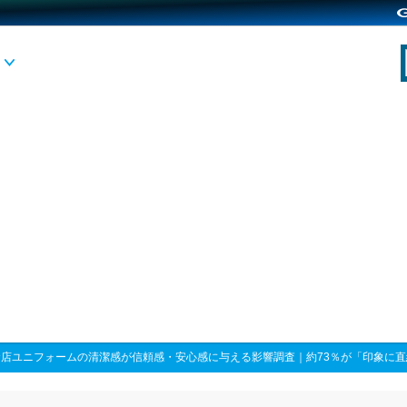
食店ユニフォームの清潔感が信頼感・安心感に与える影響調査｜約73％が「印象に