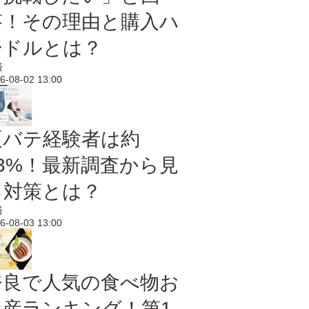
答！その理由と購入ハ
ードルとは？
済
6-08-02 13:00
夏バテ経験者は約
43%！最新調査から見
る対策とは？
済
6-08-03 13:00
奈良で人気の食べ物お
土産ランキング！第1