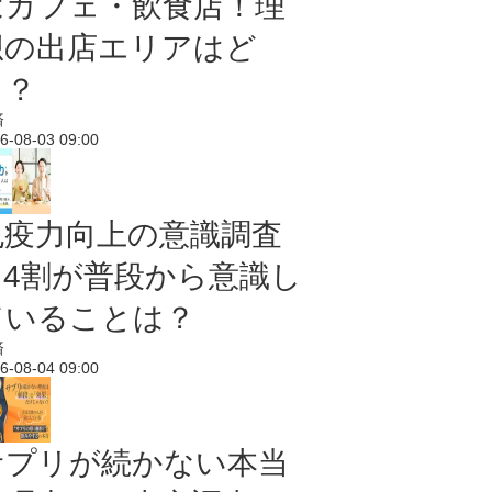
はカフェ・飲食店！理
想の出店エリアはど
こ？
済
6-08-03 09:00
免疫力向上の意識調査
｜4割が普段から意識し
ていることは？
済
6-08-04 09:00
サプリが続かない本当