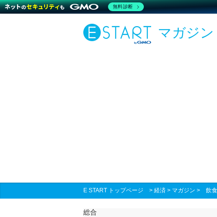
無料診断
マガジン
E START トップページ
>
経済
>
マガジン
>
飲
総合