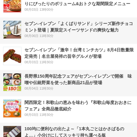
りにぴったりのボリューム&おトクな期間限定メニュー
08月03日 13時00分
セブン‐イレブン「よくばりサンド」シリーズ新作チョコ
ミント登場｜夏限定スイーツサンドの爽快な魅力
08月06日 11時30分
セブン-イレブン「激辛！台湾ミンチカツ」8月4日数量限
定発売｜名古屋発祥の旨辛グルメが登場
08月03日 11時30分
長野県150周年記念フェアがセブン-イレブンで開催 味
噌や伝統野菜を使った新商品21品が登場
08月04日 11時30分
関西限定！和歌山の恵みを味わう『和歌山毎度おおきに
フェア』全商品徹底紹介
08月03日 11時30分
100均に便利なの出たよ～「1本丸ごとはかさばるの
よ…」小分けにしてスッキリ持ち運べる板