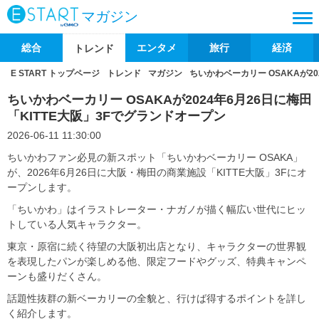
マガジン
総合
エンタメ
旅行
経済
トレンド
E START トップページ
トレンド
マガジン
ちいかわベーカリー OSAKAが20
ちいかわベーカリー OSAKAが2024年6月26日に梅田
「KITTE大阪」3Fでグランドオープン
2026-06-11 11:30:00
ちいかわファン必見の新スポット「ちいかわベーカリー OSAKA」
が、2026年6月26日に大阪・梅田の商業施設「KITTE大阪」3Fにオ
ープンします。
「ちいかわ」はイラストレーター・ナガノが描く幅広い世代にヒッ
トしている人気キャラクター。
東京・原宿に続く待望の大阪初出店となり、キャラクターの世界観
を表現したパンが楽しめる他、限定フードやグッズ、特典キャンペ
ーンも盛りだくさん。
話題性抜群の新ベーカリーの全貌と、行けば得するポイントを詳し
く紹介します。