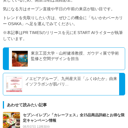
実しているため、開店当初は混雑必至。
気になる方はオープン直後や平日の午前の来店が狙い目です。
トレンドを先取りしたい方は、ぜひこの機会に「ちいかわベーカリ
ー OSAKA」へ足を運んでみてください。
※本記事はPR TIMESのリリースを元にE START AIライターが執筆
しています。
東京工芸大学・山村健准教授、ガウディ展で学術
監修と空間デザインを担当
ノエビアグループ、九州産大豆「ふくゆたか」由来
イソフラボンが肌バリ...
あわせて読みたい記事
セブン‐イレブン「カレーフェス」全15品商品詳細とお得な限
定キャンペーン情報
08月07日 11時30分