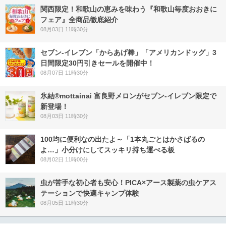
関西限定！和歌山の恵みを味わう『和歌山毎度おおきに
フェア』全商品徹底紹介
08月03日 11時30分
セブン‐イレブン「からあげ棒」「アメリカンドッグ」3
日間限定30円引きセールを開催中！
08月07日 11時30分
氷結®mottainai 富良野メロンがセブン‐イレブン限定で
新登場！
08月03日 11時30分
100均に便利なの出たよ～「1本丸ごとはかさばるの
よ…」小分けにしてスッキリ持ち運べる板
08月02日 11時00分
虫が苦手な初心者も安心！PICA×アース製薬の虫ケアス
テーションで快適キャンプ体験
08月05日 11時30分