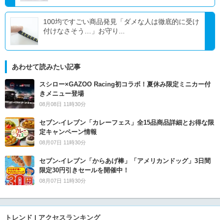
100均ですごい商品発見「ダメな人は徹底的に受け
付けなさそう…」お守り...
あわせて読みたい記事
スシロー×GAZOO Racing初コラボ！夏休み限定ミニカー付
きメニュー登場
08月08日 11時30分
セブン‐イレブン「カレーフェス」全15品商品詳細とお得な限
定キャンペーン情報
08月07日 11時30分
セブン‐イレブン「からあげ棒」「アメリカンドッグ」3日間
限定30円引きセールを開催中！
08月07日 11時30分
トレンド | アクセスランキング