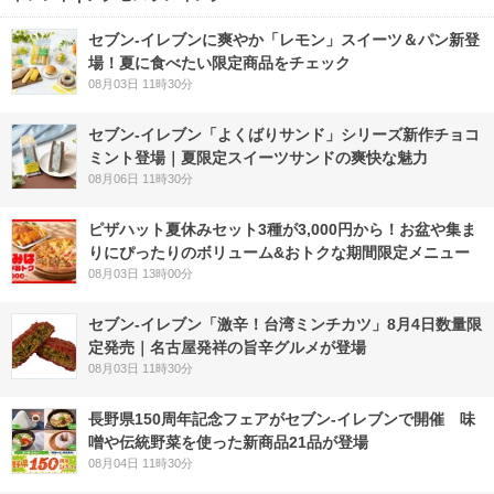
セブン‐イレブンに爽やか「レモン」スイーツ＆パン新登
場！夏に食べたい限定商品をチェック
08月03日 11時30分
セブン‐イレブン「よくばりサンド」シリーズ新作チョコ
ミント登場｜夏限定スイーツサンドの爽快な魅力
08月06日 11時30分
ピザハット夏休みセット3種が3,000円から！お盆や集ま
りにぴったりのボリューム&おトクな期間限定メニュー
08月03日 13時00分
セブン-イレブン「激辛！台湾ミンチカツ」8月4日数量限
定発売｜名古屋発祥の旨辛グルメが登場
08月03日 11時30分
長野県150周年記念フェアがセブン-イレブンで開催 味
噌や伝統野菜を使った新商品21品が登場
08月04日 11時30分