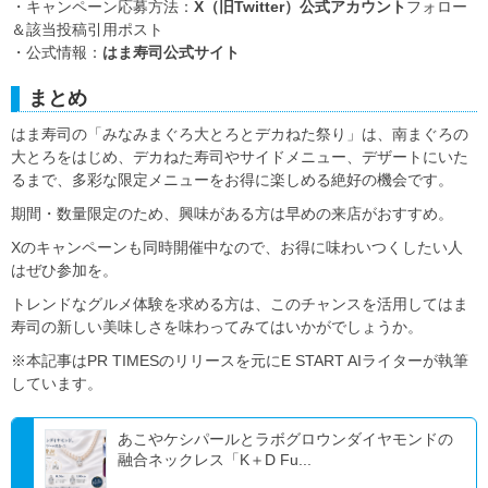
・キャンペーン応募方法：
X（旧Twitter）公式アカウント
フォロー
＆該当投稿引用ポスト
・公式情報：
はま寿司公式サイト
まとめ
はま寿司の「みなみまぐろ大とろとデカねた祭り」は、南まぐろの
大とろをはじめ、デカねた寿司やサイドメニュー、デザートにいた
るまで、多彩な限定メニューをお得に楽しめる絶好の機会です。
期間・数量限定のため、興味がある方は早めの来店がおすすめ。
Xのキャンペーンも同時開催中なので、お得に味わいつくしたい人
はぜひ参加を。
トレンドなグルメ体験を求める方は、このチャンスを活用してはま
寿司の新しい美味しさを味わってみてはいかがでしょうか。
※本記事はPR TIMESのリリースを元にE START AIライターが執筆
しています。
あこやケシパールとラボグロウンダイヤモンドの
融合ネックレス「K＋D Fu...