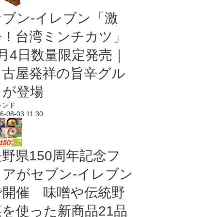
セブン-イレブン「激
辛！台湾ミンチカツ」
8月4日数量限定発売｜
名古屋発祥の旨辛グル
メが登場
レンド
6-08-03 11:30
長野県150周年記念フ
ェアがセブン-イレブン
で開催 味噌や伝統野
菜を使った新商品21品