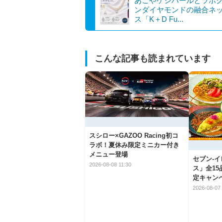
あこやケシパールとラボ
ンダイヤモンドの融合ネ
ス「K＋D Fu...
こんな記事も読まれています
スシロー×GAZOO Racing初コ
ラボ！夏休み限定ミニカー付き
メニュー登場
セブン‐
2026-08-08 11:30
ス」全1
定キャン
2026-08-07 