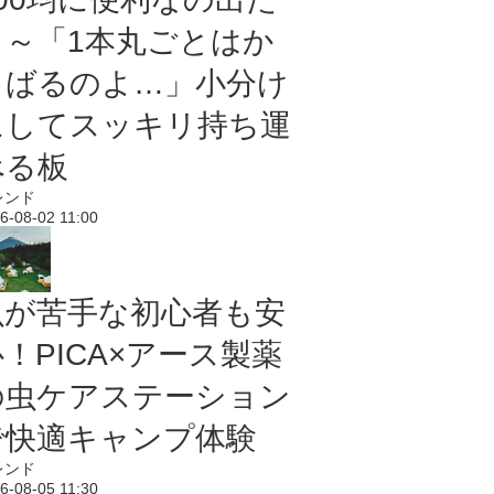
よ～「1本丸ごとはか
さばるのよ…」小分け
にしてスッキリ持ち運
べる板
レンド
6-08-02 11:00
虫が苦手な初心者も安
！PICA×アース製薬
の虫ケアステーション
で快適キャンプ体験
レンド
6-08-05 11:30