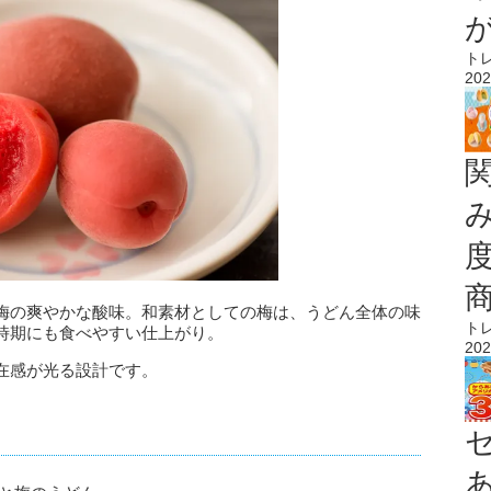
ト
202
梅の爽やかな酸味。和素材としての梅は、うどん全体の味
ト
時期にも食べやすい仕上がり。
202
在感が光る設計です。