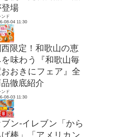
が登場
レンド
6-08-04 11:30
関西限定！和歌山の恵
みを味わう『和歌山毎
度おおきにフェア』全
商品徹底紹介
レンド
6-08-03 11:30
セブン‐イレブン「から
あげ棒」「アメリカン