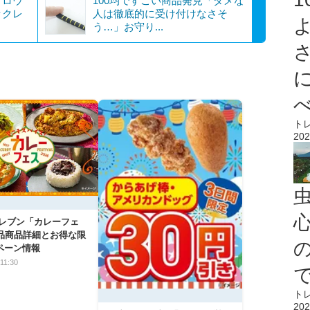
グロウ
100均ですごい商品発見「ダメな
ックレ
人は徹底的に受け付けなさそ
う…」お守り...
ト
202
心
イレブン「カレーフェ
5品商品詳細とお得な限
ペーン情報
11:30
ト
202