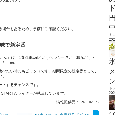
布と梅のうどん」
る場合もあるため、事前にご確認ください。
ト
202
味で新定番
ん」は、1食218kcalというヘルシーさと、和風だし・
氷
せた一品。
食べたい時にもピッタリです。期間限定の新定番として、
い。
ートするチャンスです。
ト
202
 START AIライターが執筆しています。
情報提供元： PR TIMES