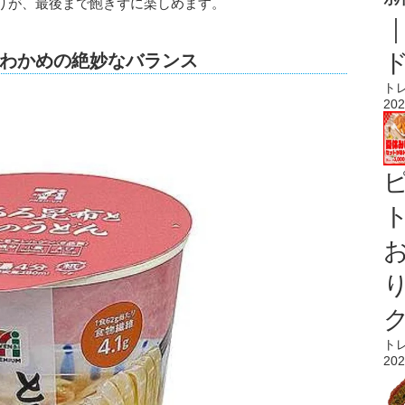
りが、最後まで飽きずに楽しめます。
わかめの絶妙なバランス
ト
202
ト
ト
202