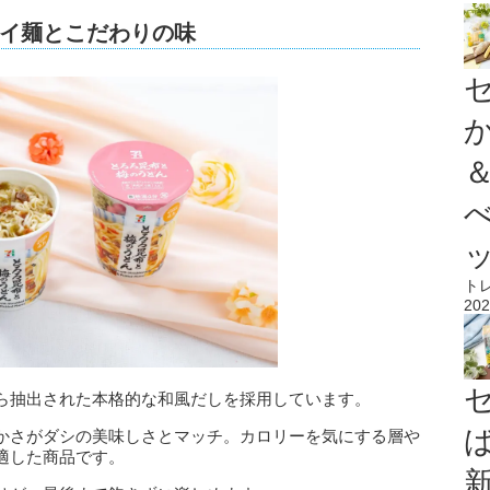
イ麺とこだわりの味
ト
202
ら抽出された本格的な和風だしを採用しています。
かさがダシの美味しさとマッチ。カロリーを気にする層や
適した商品です。