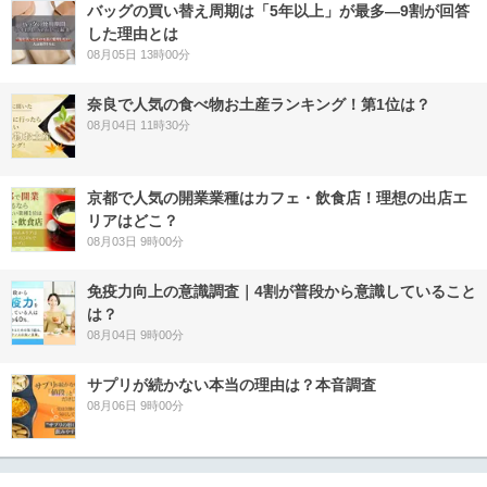
バッグの買い替え周期は「5年以上」が最多―9割が回答
した理由とは
08月05日 13時00分
奈良で人気の食べ物お土産ランキング！第1位は？
08月04日 11時30分
京都で人気の開業業種はカフェ・飲食店！理想の出店エ
リアはどこ？
08月03日 9時00分
免疫力向上の意識調査｜4割が普段から意識していること
は？
08月04日 9時00分
サプリが続かない本当の理由は？本音調査
08月06日 9時00分