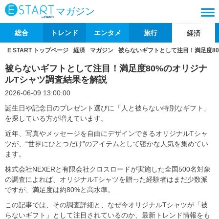
マガジン
総合
トレンド
エンタメ
旅行
経済
E START トップページ
経済
マガジン
被らないギフトとして注目！満足度8
被らないギフトとして注目！満足度80%のオリジナ
ルTシャツ調査結果を解説
2026-06-09 13:00:00
誕生日や記念日のプレゼント選びに「人と被らない特別なギフト」
を探している方が増えています。
近年、写真やメッセージを自由にデザインできるオリジナルTシャ
ツが、“世界にひとつだけ”のアイテムとして密かな人気を集めてい
ます。
株式会社NEXERと有限会社クロスロードが実施した全国500名対象
の調査によれば、オリジナルTシャツを贈った経験者はまだ少数派
ですが、満足度は約80%と高水準。
この記事では、その調査詳細と、なぜ今オリジナルTシャツが「被
らないギフト」として注目されているのか、最新トレンド情報をも