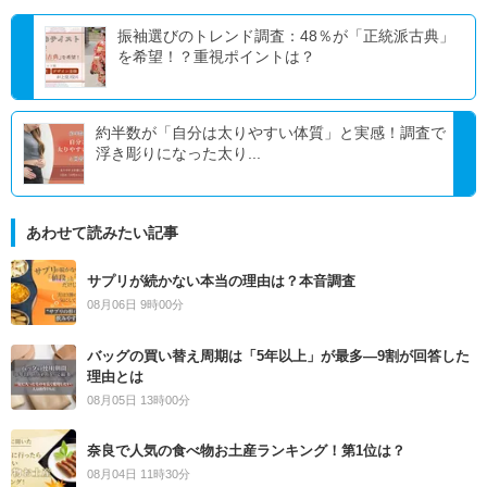
振袖選びのトレンド調査：48％が「正統派古典」
を希望！？重視ポイントは？
約半数が「自分は太りやすい体質」と実感！調査で
浮き彫りになった太り...
あわせて読みたい記事
サプリが続かない本当の理由は？本音調査
08月06日 9時00分
バッグの買い替え周期は「5年以上」が最多―9割が回答した
理由とは
08月05日 13時00分
奈良で人気の食べ物お土産ランキング！第1位は？
08月04日 11時30分