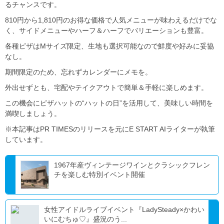
るチャンスです。
810円から1,810円のお得な価格で人気メニューが味わえるだけでな
く、サイドメニューやハーフ＆ハーフでバリエーションも豊富。
各種ピザはMサイズ限定、生地も選択可能なので鮮度や好みに妥協
なし。
期間限定のため、忘れずカレンダーにメモを。
外出せずとも、宅配やテイクアウトで簡単＆手軽に楽しめます。
この機会にピザハットの“ハットの日”を活用して、美味しい時間を
満喫しましょう。
※本記事はPR TIMESのリリースを元にE START AIライターが執筆
しています。
1967年産ヴィンテージワインとクラシックフレン
チを楽しむ特別イベント開催
女性アイドルライブイベント『LadySteady×かわい
いにむちゅ♡』盛況のう...