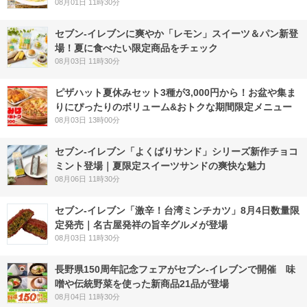
08月01日 11時30分
セブン‐イレブンに爽やか「レモン」スイーツ＆パン新登
場！夏に食べたい限定商品をチェック
08月03日 11時30分
ピザハット夏休みセット3種が3,000円から！お盆や集ま
りにぴったりのボリューム&おトクな期間限定メニュー
08月03日 13時00分
セブン‐イレブン「よくばりサンド」シリーズ新作チョコ
ミント登場｜夏限定スイーツサンドの爽快な魅力
08月06日 11時30分
セブン-イレブン「激辛！台湾ミンチカツ」8月4日数量限
定発売｜名古屋発祥の旨辛グルメが登場
08月03日 11時30分
長野県150周年記念フェアがセブン-イレブンで開催 味
噌や伝統野菜を使った新商品21品が登場
08月04日 11時30分