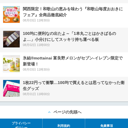
関西限定！和歌山の恵みを味わう『和歌山毎度おおきに
フェア』全商品徹底紹介
08月03日 11時30分
100均に便利なの出たよ～「1本丸ごとはかさばるの
よ…」小分けにしてスッキリ持ち運べる板
08月02日 11時00分
氷結®mottainai 富良野メロンがセブン‐イレブン限定で
新登場！
08月03日 11時30分
1枚22円って衝撃…100均で買えるとは思ってなかった衛
生グッズ
08月01日 11時00分
ページの先頭へ
プライバシー
利用規約
免責事項
ポリシー