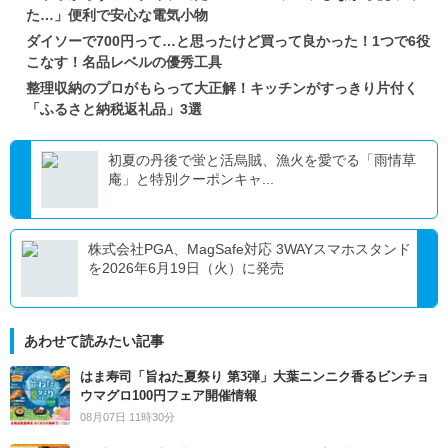
た…」便利で安心な電気小物
ダイソーで700円って…と思ったけど買って良かった！1つで6役
こなす！名品レベルの優秀工具
整理収納のプロがもらって大正解！キッチンがすっきり片付く
「ふるさと納税返礼品」3選
初夏の丹後で蛍と活烏賊、漁火を愛でる「雨情草
庵」と特別クーポンキャ...
株式会社PGA、MagSafe対応 3WAYスマホスタンド
を2026年6月19日（火）に発売
あわせて読みたい記事
はま寿司「旨ねた夏祭り 第3弾」大葉ニンニク香るビンチョ
ウマグロ100円フェア開催情報
08月07日 11時30分