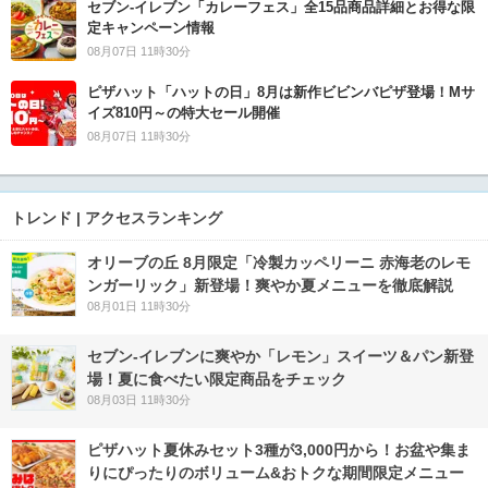
セブン‐イレブン「カレーフェス」全15品商品詳細とお得な限
定キャンペーン情報
08月07日 11時30分
ピザハット「ハットの日」8月は新作ビビンバピザ登場！Mサ
イズ810円～の特大セール開催
08月07日 11時30分
トレンド | アクセスランキング
オリーブの丘 8月限定「冷製カッペリーニ 赤海老のレモ
ンガーリック」新登場！爽やか夏メニューを徹底解説
08月01日 11時30分
セブン‐イレブンに爽やか「レモン」スイーツ＆パン新登
場！夏に食べたい限定商品をチェック
08月03日 11時30分
ピザハット夏休みセット3種が3,000円から！お盆や集ま
りにぴったりのボリューム&おトクな期間限定メニュー