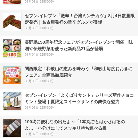
08月03日 13時00分
セブン-イレブン「激辛！台湾ミンチカツ」8月4日数量限
定発売｜名古屋発祥の旨辛グルメが登場
08月03日 11時30分
長野県150周年記念フェアがセブン-イレブンで開催 味
噌や伝統野菜を使った新商品21品が登場
08月04日 11時30分
関西限定！和歌山の恵みを味わう『和歌山毎度おおきに
フェア』全商品徹底紹介
08月03日 11時30分
セブン‐イレブン「よくばりサンド」シリーズ新作チョコ
ミント登場｜夏限定スイーツサンドの爽快な魅力
08月06日 11時30分
100均に便利なの出たよ～「1本丸ごとはかさばるの
よ…」小分けにしてスッキリ持ち運べる板
08月02日 11時00分