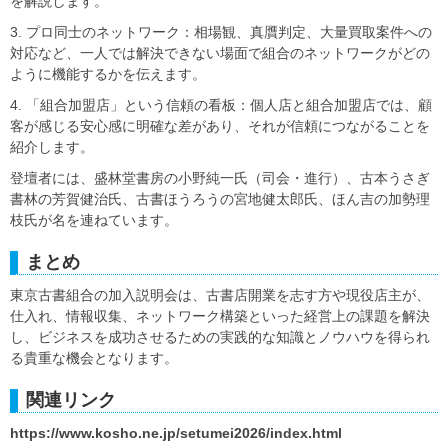
を解説します。
3. プロ同士のネットワーク：相場観、真贋判定、大量買取案件への
対応など、一人では解決できない場面で組合のネットワークがどの
ように機能するかを伝えます。
4. 「組合加盟店」という信頼の看板：個人店と組合加盟店では、顧
客が感じる安心感に明確な差があり、それが信頼につながることを
紹介します。
登壇者には、盛林堂書房の小野純一氏（司会・進行）、古本うさぎ
書林の芳賀健治氏、古書ほうろうの宮地健太郎氏、ほん吉の加勢理
枝氏が名を連ねています。
まとめ
東京古書組合の加入説明会は、古書店開業を志す方や現役店主が、
仕入れ、情報収集、ネットワーク構築といった経営上の課題を解決
し、ビジネスを成功させるための実践的な知識とノウハウを得られ
る貴重な機会となります。
関連リンク
https://www.kosho.ne.jp/setumei2026/index.html