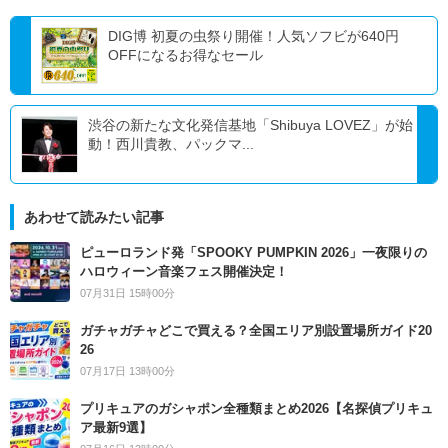
DIG博 初夏の虫祭り開催！人気ソフビが640円
OFFになるお得なセール
渋谷の新たな文化発信基地「Shibuya LOVEZ」が始
動！西川貴教、パックマ...
あわせて読みたい記事
ピューロランド発「SPOOKY PUMPKIN 2026」一夜限りの
ハロウィーン音楽フェス開催決定！
07月31日 15時00分
ガチャガチャどこで買える？全国エリア別設置場所ガイド20
26
07月17日 13時00分
プリキュアのガシャポン全種類まとめ2026【名探偵プリキュ
ア最新9選】