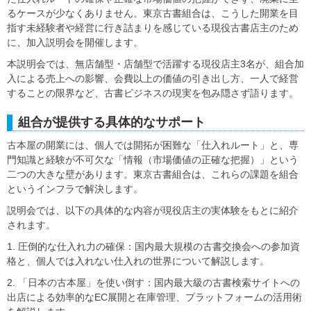
るケースが少なくありません。東京古書組合は、こうした開業を目
指す未経験者や経営に行き詰まりを感じている現役古書店主のため
に、加入説明会を開催します。
本説明会では、無店舗型・店舗型で活躍する現役店主3名が、組合加
入による売上への影響、会費以上の価値の引き出し方、一人で経営
することの限界など、古書ビジネスの現実を包み隠さず語ります。
組合が提供する具体的なサポート
古本屋の開業には、個人では開拓が困難な「仕入れルート」と、専
門知識と経験が不可欠な「情報（市場価値の正確な把握）」という
二つの大きな壁があります。東京古書組合は、これらの課題を組合
というインフラで解決します。
説明会では、以下の具体的な内容が現役店主の実体験をもとに紹介
されます。
1. 圧倒的な仕入れ力の確保：国内最大規模の古書交換会への参加資
格と、個人では入れない仕入れの世界について解説します。
2. 「日本の古本屋」を使い倒す：国内最大級の古書検索サイトへの
出店による効率的なEC展開と在庫管理、プラットフォームの活用術