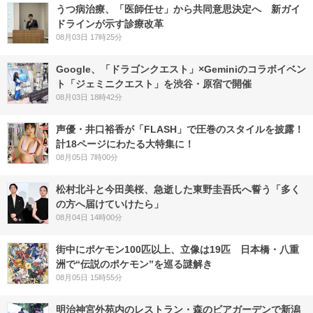
うつ病治療、「医師任せ」から共同意思決定へ 新ガイ
ドラインが示す診療改革
08月03日 17時25分
Google、「ドラゴンクエスト」×Geminiのコラボイベン
ト「ジェミニクエスト」を渋谷・原宿で開催
08月03日 18時42分
声優・井口裕香が「FLASH」で圧巻のスタイルを披露！
計18ページにわたる大特集に！
08月05日 7時00分
松村北斗と今田美桜、急逝した東野圭吾氏へ誓う「多く
の方へ届けていけたら」
08月04日 14時00分
街中にポケモン100匹以上、立像は19匹 日本橋・八重
洲で“伝説のポケモン”を巡る謎解き
08月05日 15時55分
明治神宮外苑内のレストラン・森のビアガーデンで新潟