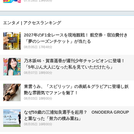
07月16日 13時00分
エンタメ | アクセスランキング
2027年のF1全レースを現地観戦！ 航空券・宿泊費付き
「夢のシーズンチケット」が当たる
08月05日 17時48分
乃木坂46・賀喜遥香が週刊少年チャンピオンに登場！
「5年ぶん大人になった私を見ていただけたら」
08月07日 18時00分
東雲うみ、「スピリッツ」の表紙＆グラビアに登場し妖
艶な雰囲気でファンを魅了！
08月03日 18時00分
なぜ59歳の三浦知良選手を起用？ ONODERA GROUP
と重なった「努力の積み重ね」
08月05日 16時00分