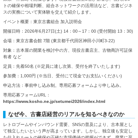
トの確保や相場判断、組合ネットワークの活用法など、古書ビジネ
スの実務について実体験を交えて紹介します。
イベント概要：東京古書組合 加入説明会
開催日時：2026年6月27日(土) 14：00～17：00 (受付開始 13：30)
会場：東京古書会館 7階 (東京都千代田区神田小川町3-22)
対象：古本屋の開業を検討中の方、現役古書店主、古物商許可証保
有者 など
定員：先着50名 (※定員に達し次第、受付を終了いたします)
参加費：1,000円 (※当日、受付にて現金でお支払いください)
申込方法：事前申し込み制。専用応募フォームより申し込み。
専用応募フォームURL：
https://www.kosho.ne.jp/setumei2026/index.html
なぜ今、古書店経営のリアルを知るべきなのか
レトロブームやインバウンド需要、SNSの普及により、古本屋とし
て独立したいという声が高まっています。しかし、独立後も安定し
た仕入れルートの確保や正確な市場価値の把握ができず、廃業に至