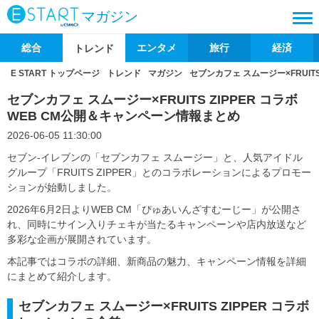
マガジン
総合
エンタメ
旅行
経済
トレンド
E START トップページ
トレンド
マガジン
セブンカフェ スムージー×FRUIT
セブンカフェ スムージー×FRUITS ZIPPER コラボ
WEB CM公開＆キャンペーン情報まとめ
2026-06-05 11:30:00
セブン‐イレブンの「セブンカフェ スムージー」と、人気アイドル
グループ「FRUITS ZIPPER」とのコラボレーションによるプロモー
ションが始動しました。
2026年6月2日よりWEB CM「ぴゅあいんざすむーじー」が公開さ
れ、同時にサイン入りチェキが当たるキャンペーンや店内放送など
多彩な企画が展開されています。
本記事ではコラボの詳細、新商品の魅力、キャンペーン情報を詳細
にまとめて紹介します。
セブンカフェ スムージー×FRUITS ZIPPER コラボ