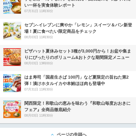
い一杯を実食体験レポート
07月31日 11時30分
セブン‐イレブンに爽やか「レモン」スイーツ＆パン新登
場！夏に食べたい限定商品をチェック
08月03日 11時30分
ピザハット夏休みセット3種が3,000円から！お盆や集ま
りにぴったりのボリューム&おトクな期間限定メニュー
08月03日 13時00分
はま寿司「国産生さば 100円」など夏限定の旨ねた第2
弾！漬けホタルイカや本鮪ほほ肉も登場中
07月31日 11時30分
関西限定！和歌山の恵みを味わう『和歌山毎度おおきに
フェア』全商品徹底紹介
08月03日 11時30分
ページの先頭へ