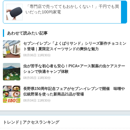
「専門店で売っててもおかしくない！」千円でも買
いだった100均家電
あわせて読みたい記事
セブン‐イレブン「よくばりサンド」シリーズ新作チョコミン
ト登場｜夏限定スイーツサンドの爽快な魅力
08月06日 11時30分
虫が苦手な初心者も安心！PICA×アース製薬の虫ケアステー
ションで快適キャンプ体験
08月05日 11時30分
長野県150周年記念フェアがセブン-イレブンで開催 味噌や
伝統野菜を使った新商品21品が登場
08月04日 11時30分
トレンド | アクセスランキング