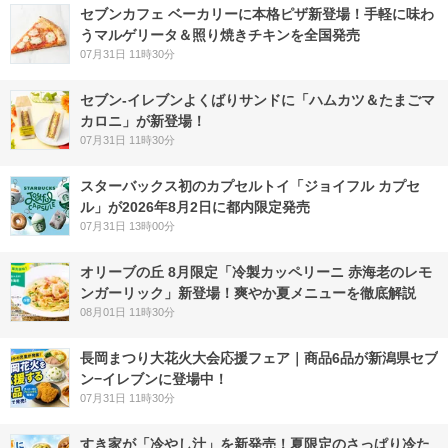
セブンカフェ ベーカリーに本格ピザ新登場！手軽に味わ
うマルゲリータ＆照り焼きチキンを全国発売
07月31日 11時30分
セブン‐イレブンよくばりサンドに「ハムカツ＆たまごマ
カロニ」が新登場！
07月31日 11時30分
スターバックス初のカプセルトイ「ジョイフル カプセ
ル」が2026年8月2日に都内限定発売
07月31日 13時00分
オリーブの丘 8月限定「冷製カッペリーニ 赤海老のレモ
ンガーリック」新登場！爽やか夏メニューを徹底解説
08月01日 11時30分
長岡まつり大花火大会応援フェア｜商品6品が新潟県セブ
ン−イレブンに登場中！
07月31日 11時30分
すき家が「冷やし汁」を新発売！夏限定のさっぱり冷た