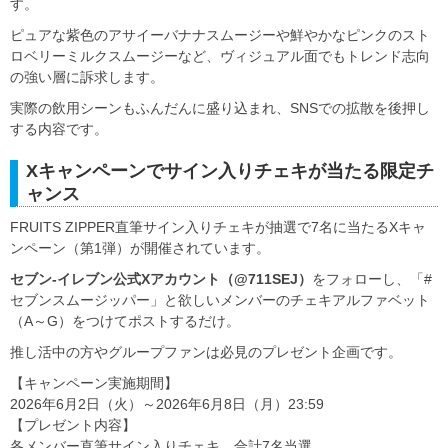
す。
ピュアな紫色のアサイーバナナスムージーや鮮やかなピンクのスト
ロベリーミルクスムージーなど、ヴィジュアル面でもトレンド志向
の強い層に訴求します。
実際の飲用シーンもふんだんに盛り込まれ、SNSでの拡散を後押し
する内容です。
Xキャンペーンでサイン入りチェキが当たる限定チ
ャンス
FRUITS ZIPPER直筆サイン入りチェキが抽選で7名に当たるXキャ
ンペーン（第1弾）が開催されています。
セブン‐イレブン公式Xアカウント（@711SEJ）
をフォローし、「#
セブンスムージッパー」と欲しいメンバーのチェキアルファベット
（A～G）をつけてポストするだけ。
推し活中の方やグループファンは必見のプレゼント企画です。
【キャンペーン実施期間】
2026年6月2日（火）～2026年6月8日（月）23:59
【プレゼント内容】
各メンバー直筆サイン入りチェキ 合計7名当選