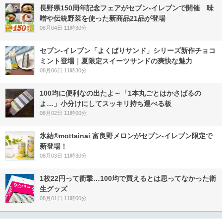
長野県150周年記念フェアがセブン-イレブンで開催 味
噌や伝統野菜を使った新商品21品が登場
08月04日 11時30分
セブン‐イレブン「よくばりサンド」シリーズ新作チョコ
ミント登場｜夏限定スイーツサンドの爽快な魅力
08月06日 11時30分
100均に便利なの出たよ～「1本丸ごとはかさばるの
よ…」小分けにしてスッキリ持ち運べる板
08月02日 11時00分
氷結®mottainai 富良野メロンがセブン‐イレブン限定で
新登場！
08月03日 11時30分
1枚22円って衝撃…100均で買えるとは思ってなかった衛
生グッズ
08月01日 11時00分