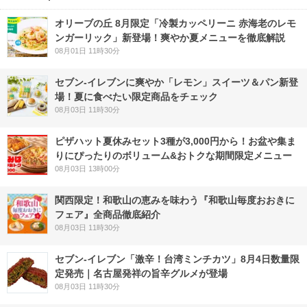
オリーブの丘 8月限定「冷製カッペリーニ 赤海老のレモ
ンガーリック」新登場！爽やか夏メニューを徹底解説
08月01日 11時30分
セブン‐イレブンに爽やか「レモン」スイーツ＆パン新登
場！夏に食べたい限定商品をチェック
08月03日 11時30分
ピザハット夏休みセット3種が3,000円から！お盆や集ま
りにぴったりのボリューム&おトクな期間限定メニュー
08月03日 13時00分
関西限定！和歌山の恵みを味わう『和歌山毎度おおきに
フェア』全商品徹底紹介
08月03日 11時30分
セブン-イレブン「激辛！台湾ミンチカツ」8月4日数量限
定発売｜名古屋発祥の旨辛グルメが登場
08月03日 11時30分