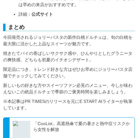
は早めの来店がおすすめです。
詳細：
公式サイト
まとめ
今回発売されるジョリーパスタの新作白桃ドルチェは、旬の白桃を
最大限に活かした上品なスイーツが魅力です。
焼きたてパイの香ばしいサクサク感や、ひんやりとしたグラニータ
の爽快感、どちらも初夏のイチオシデザート。
限定品につき、トレンド好きな方はぜひお早めにジョリーパスタ店
舗でチェックしてみてください。
新しいもの好きな方やスイーツファン必見のメニュー、今しか味わ
えないこの絶品ドルチェで季節のご褒美時間を楽しみましょう。
※本記事はPR TIMESのリリースを元にE START AIライターが執筆
しています。
「CooList」高遮熱傘で夏の暑さと熱中症リスクか
ら女性を解放