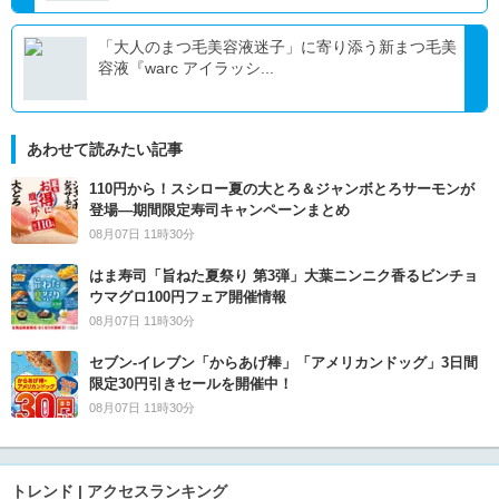
「大人のまつ毛美容液迷子」に寄り添う新まつ毛美
容液『warc アイラッシ...
あわせて読みたい記事
110円から！スシロー夏の大とろ＆ジャンボとろサーモンが
登場―期間限定寿司キャンペーンまとめ
08月07日 11時30分
はま寿司「旨ねた夏祭り 第3弾」大葉ニンニク香るビンチョ
ウマグロ100円フェア開催情報
08月07日 11時30分
セブン‐イレブン「からあげ棒」「アメリカンドッグ」3日間
限定30円引きセールを開催中！
08月07日 11時30分
トレンド | アクセスランキング