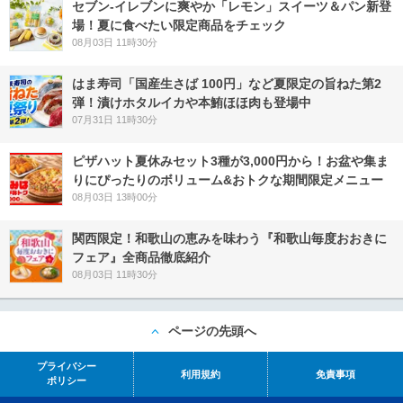
セブン‐イレブンに爽やか「レモン」スイーツ＆パン新登
場！夏に食べたい限定商品をチェック
08月03日 11時30分
はま寿司「国産生さば 100円」など夏限定の旨ねた第2
弾！漬けホタルイカや本鮪ほほ肉も登場中
07月31日 11時30分
ピザハット夏休みセット3種が3,000円から！お盆や集ま
りにぴったりのボリューム&おトクな期間限定メニュー
08月03日 13時00分
関西限定！和歌山の恵みを味わう『和歌山毎度おおきに
フェア』全商品徹底紹介
08月03日 11時30分
ページの先頭へ
プライバシー
利用規約
免責事項
ポリシー