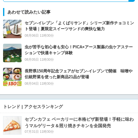
あわせて読みたい記事
セブン‐イレブン「よくばりサンド」シリーズ新作チョコミン
ト登場｜夏限定スイーツサンドの爽快な魅力
08月06日 11時30分
虫が苦手な初心者も安心！PICA×アース製薬の虫ケアステー
ションで快適キャンプ体験
08月05日 11時30分
長野県150周年記念フェアがセブン-イレブンで開催 味噌や
伝統野菜を使った新商品21品が登場
08月04日 11時30分
トレンド | アクセスランキング
セブンカフェ ベーカリーに本格ピザ新登場！手軽に味わ
うマルゲリータ＆照り焼きチキンを全国発売
07月31日 11時30分