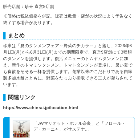
販売店舗：珍來 直営9店舗
※価格は税込価格を併記。販売は数量・店舗の状況により予告なく
終了する場合があります。
まとめ
珍來は「夏のタンメンフェア～野菜のチカラ～」と題し、2026年6
月1日(月)から8月31日(月)までの期間限定で、直営9店舗にて3種類
のタンメンを提供します。復活メニューのトムヤムタンメンに加
え、新作のトマミソタンメン、トマトタンメンが登場し、暑い夏で
も食欲をそそる一杯を提供します。創業以来のこだわりである自家
製多加水麺とともに、野菜をたっぷり摂取できる工夫が凝らされて
います。
関連リンク
https://www.chinrai.jp/location.html
「JWマリオット・ホテル奈良」と「フロール・
デ・カーニャ」がサステナ...