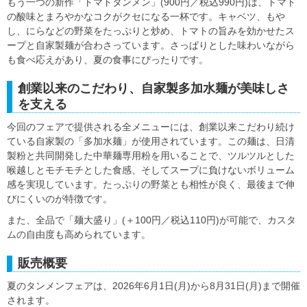
もう一つの新作「トマトタンメン」(900円／税込990円)は、トマト
の酸味とまろやかなコクがクセになる一杯です。キャベツ、もや
し、にらなどの野菜をたっぷりと炒め、トマトの旨みを効かせたス
ープと自家製麺が合わさっています。さっぱりとした味わいながら
も食べ応えがあり、夏の食事にぴったりです。
創業以来のこだわり、自家製多加水麺が美味しさ
を支える
今回のフェアで提供される全メニューには、創業以来こだわり続け
ている自家製の「多加水麺」が使用されています。この麺は、日清
製粉と共同開発した中華麺専用粉を用いることで、ツルツルとした
喉越しとモチモチとした食感、そしてスープに負けないボリューム
感を実現しています。たっぷりの野菜とも相性が良く、最後まで伸
びにくいのが特徴です。
また、全品で「麺大盛り」(＋100円／税込110円)が可能で、カスタ
ムの自由度も高められています。
販売概要
夏のタンメンフェアは、2026年6月1日(月)から8月31日(月)まで開催
されます。