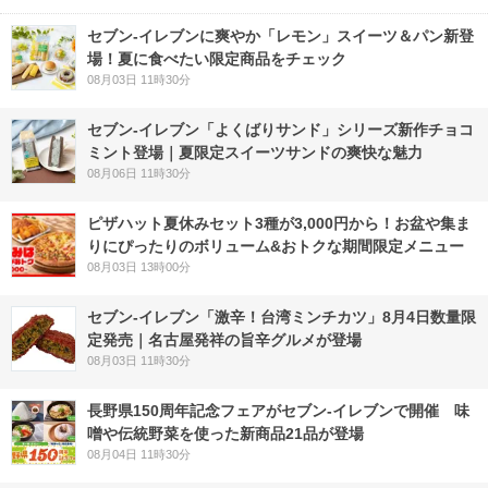
セブン‐イレブンに爽やか「レモン」スイーツ＆パン新登
場！夏に食べたい限定商品をチェック
08月03日 11時30分
セブン‐イレブン「よくばりサンド」シリーズ新作チョコ
ミント登場｜夏限定スイーツサンドの爽快な魅力
08月06日 11時30分
ピザハット夏休みセット3種が3,000円から！お盆や集ま
りにぴったりのボリューム&おトクな期間限定メニュー
08月03日 13時00分
セブン-イレブン「激辛！台湾ミンチカツ」8月4日数量限
定発売｜名古屋発祥の旨辛グルメが登場
08月03日 11時30分
長野県150周年記念フェアがセブン-イレブンで開催 味
噌や伝統野菜を使った新商品21品が登場
08月04日 11時30分