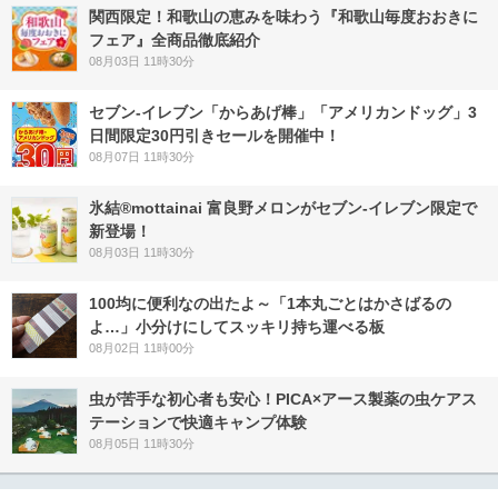
関西限定！和歌山の恵みを味わう『和歌山毎度おおきに
フェア』全商品徹底紹介
08月03日 11時30分
セブン‐イレブン「からあげ棒」「アメリカンドッグ」3
日間限定30円引きセールを開催中！
08月07日 11時30分
氷結®mottainai 富良野メロンがセブン‐イレブン限定で
新登場！
08月03日 11時30分
100均に便利なの出たよ～「1本丸ごとはかさばるの
よ…」小分けにしてスッキリ持ち運べる板
08月02日 11時00分
虫が苦手な初心者も安心！PICA×アース製薬の虫ケアス
テーションで快適キャンプ体験
08月05日 11時30分