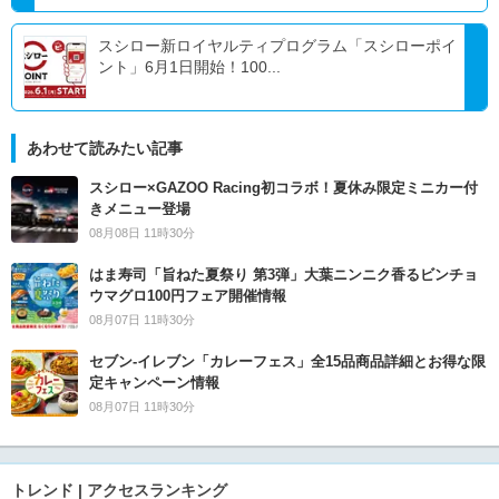
スシロー新ロイヤルティプログラム「スシローポイ
ント」6月1日開始！100...
あわせて読みたい記事
スシロー×GAZOO Racing初コラボ！夏休み限定ミニカー付
きメニュー登場
08月08日 11時30分
はま寿司「旨ねた夏祭り 第3弾」大葉ニンニク香るビンチョ
ウマグロ100円フェア開催情報
08月07日 11時30分
セブン‐イレブン「カレーフェス」全15品商品詳細とお得な限
定キャンペーン情報
08月07日 11時30分
トレンド | アクセスランキング