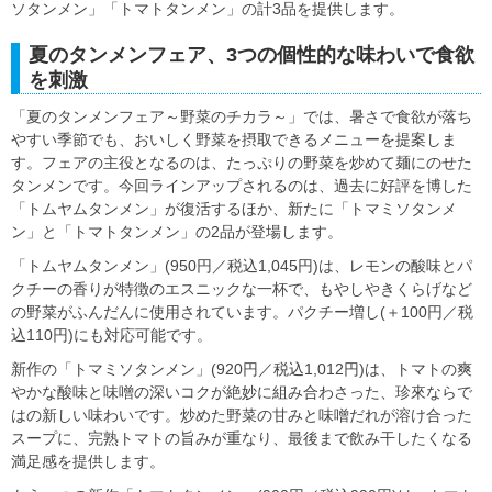
ソタンメン」「トマトタンメン」の計3品を提供します。
夏のタンメンフェア、3つの個性的な味わいで食欲
を刺激
「夏のタンメンフェア～野菜のチカラ～」では、暑さで食欲が落ち
やすい季節でも、おいしく野菜を摂取できるメニューを提案しま
す。フェアの主役となるのは、たっぷりの野菜を炒めて麺にのせた
タンメンです。今回ラインアップされるのは、過去に好評を博した
「トムヤムタンメン」が復活するほか、新たに「トマミソタンメ
ン」と「トマトタンメン」の2品が登場します。
「トムヤムタンメン」(950円／税込1,045円)は、レモンの酸味とパ
クチーの香りが特徴のエスニックな一杯で、もやしやきくらげなど
の野菜がふんだんに使用されています。パクチー増し(＋100円／税
込110円)にも対応可能です。
新作の「トマミソタンメン」(920円／税込1,012円)は、トマトの爽
やかな酸味と味噌の深いコクが絶妙に組み合わさった、珍來ならで
はの新しい味わいです。炒めた野菜の甘みと味噌だれが溶け合った
スープに、完熟トマトの旨みが重なり、最後まで飲み干したくなる
満足感を提供します。