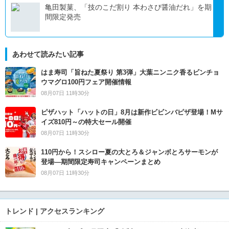
亀田製菓、「技のこだ割り 本わさび醤油だれ」を期
間限定発売
あわせて読みたい記事
はま寿司「旨ねた夏祭り 第3弾」大葉ニンニク香るビンチョ
ウマグロ100円フェア開催情報
08月07日 11時30分
ピザハット「ハットの日」8月は新作ビビンバピザ登場！Mサ
イズ810円～の特大セール開催
08月07日 11時30分
110円から！スシロー夏の大とろ＆ジャンボとろサーモンが
登場―期間限定寿司キャンペーンまとめ
08月07日 11時30分
トレンド | アクセスランキング