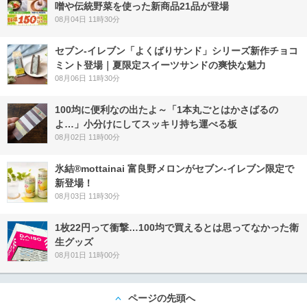
噌や伝統野菜を使った新商品21品が登場
08月04日 11時30分
セブン‐イレブン「よくばりサンド」シリーズ新作チョコ
ミント登場｜夏限定スイーツサンドの爽快な魅力
08月06日 11時30分
100均に便利なの出たよ～「1本丸ごとはかさばるの
よ…」小分けにしてスッキリ持ち運べる板
08月02日 11時00分
氷結®mottainai 富良野メロンがセブン‐イレブン限定で
新登場！
08月03日 11時30分
1枚22円って衝撃…100均で買えるとは思ってなかった衛
生グッズ
08月01日 11時00分
ページの先頭へ