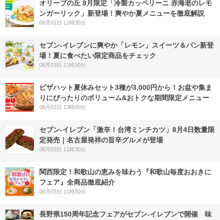
オリーブの丘 8月限定「冷製カッペリーニ 赤海老のレモ
ンガーリック」新登場！爽やか夏メニューを徹底解説
08月01日 11時30分
セブン‐イレブンに爽やか「レモン」スイーツ＆パン新登
場！夏に食べたい限定商品をチェック
08月03日 11時30分
ピザハット夏休みセット3種が3,000円から！お盆や集ま
りにぴったりのボリューム&おトクな期間限定メニュー
08月03日 13時00分
セブン-イレブン「激辛！台湾ミンチカツ」8月4日数量限
定発売｜名古屋発祥の旨辛グルメが登場
08月03日 11時30分
関西限定！和歌山の恵みを味わう『和歌山毎度おおきに
フェア』全商品徹底紹介
08月03日 11時30分
長野県150周年記念フェアがセブン-イレブンで開催 味