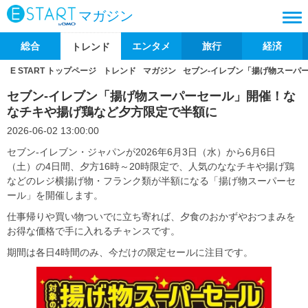
マガジン
総合
エンタメ
旅行
経済
トレンド
E START トップページ
トレンド
マガジン
セブン‐イレブン「揚げ物スーパ
セブン‐イレブン「揚げ物スーパーセール」開催！な
なチキや揚げ鶏など夕方限定で半額に
2026-06-02 13:00:00
セブン‐イレブン・ジャパンが2026年6月3日（水）から6月6日
（土）の4日間、夕方16時～20時限定で、人気のななチキや揚げ鶏
などのレジ横揚げ物・フランク類が半額になる「揚げ物スーパーセ
ール」を開催します。
仕事帰りや買い物ついでに立ち寄れば、夕食のおかずやおつまみを
お得な価格で手に入れるチャンスです。
期間は各日4時間のみ、今だけの限定セールに注目です。