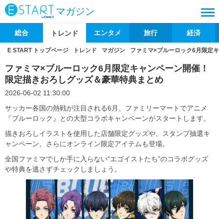
マガジン
総合
エンタメ
旅行
経済
トレンド
E START トップページ
トレンド
マガジン
ファミマ×ブルーロック6月限定
ファミマ×ブルーロック6月限定キャンペーン開催！
限定描きおろしグッズ＆豪華特典まとめ
2026-06-02 11:30:00
サッカー各国の熱戦が注目される6月、ファミリーマートでアニメ
『ブルーロック』との大型コラボキャンペーンがスタートします。
描きおろしイラストを使用した店舗限定グッズや、スタンプ抽選キ
ャンペーン、さらにオンライン限定アイテムも登場。
全国ファミマでしか手に入らない“エゴイストたち”のコラボグッズ
や特典を逃さずチェックしましょう。