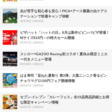
虫が苦手な初心者も安心！PICA×アース製薬の虫ケアス
テーションで快適キャンプ体験
08月05日 11時30分
ピザハット「ハットの日」8月は新作ビビンバピザ登場！
Mサイズ810円～の特大セール開催
08月07日 11時30分
スシロー×GAZOO Racing初コラボ！夏休み限定ミニカ
ー付きメニュー登場
08月08日 11時30分
はま寿司「旨ねた夏祭り 第3弾」大葉ニンニク香るビン
チョウマグロ100円フェア開催情報
08月07日 11時30分
セブン‐イレブン「カレーフェス」全15品商品詳細とお得
な限定キャンペーン情報
08月07日 11時30分