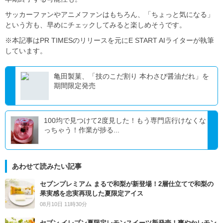
サッカーファンやアニメファンはもちろん、「ちょっと気になる」
という方も、早めにチェックしてみると楽しめそうです。
※本記事はPR TIMESのリリースを元にE START AIライターが執筆
しています。
亀田製菓、「技のこだ割り 本わさび醤油だれ」を
期間限定発売
100均で見つけて2度見した！もう専門店行けなくな
っちゃう！作業が捗る...
あわせて読みたい記事
セブンプレミアム まるで和梨が新登場！2層仕立てで和梨の
果実感を忠実再現した夏限定アイス
08月10日 11時30分
セブン‐イレブン夏限定レモンスイーツ新発売！爽やかレモン