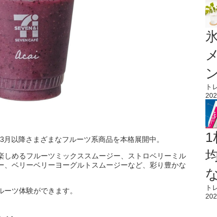
氷
ト
202
1
6年3月以降さまざまなフルーツ系商品を本格展開中。
楽しめるフルーツミックススムージー、ストロベリーミル
ー、ベリーベリーヨーグルトスムージーなど、彩り豊かな
ト
ルーツ体験ができます。
202