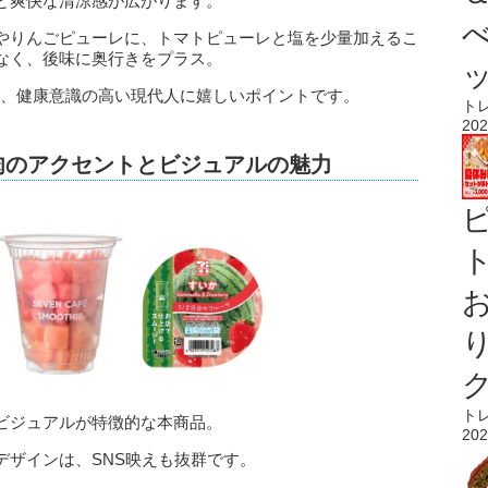
と爽快な清涼感が広がります。
やりんごピューレに、トマトピューレと塩を少量加えるこ
なく、後味に奥行きをプラス。
計も、健康意識の高い現代人に嬉しいポイントです。
ト
202
肉のアクセントとビジュアルの魅力
ト
ト
ビジュアルが特徴的な本商品。
202
デザインは、SNS映えも抜群です。