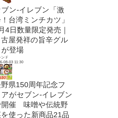
セブン-イレブン「激
辛！台湾ミンチカツ」
8月4日数量限定発売｜
名古屋発祥の旨辛グル
メが登場
レンド
6-08-03 11:30
長野県150周年記念フ
ェアがセブン-イレブン
で開催 味噌や伝統野
菜を使った新商品21品