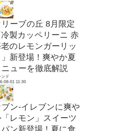
オリーブの丘 8月限定
「冷製カッペリーニ 赤
海老のレモンガーリッ
ク」新登場！爽やか夏
メニューを徹底解説
レンド
6-08-01 11:30
セブン‐イレブンに爽や
か「レモン」スイーツ
＆パン新登場！夏に食