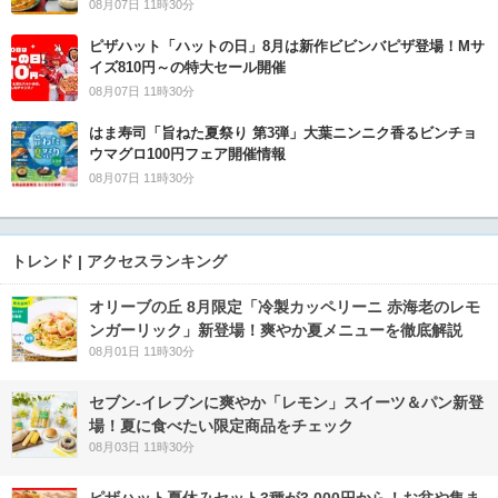
08月07日 11時30分
ピザハット「ハットの日」8月は新作ビビンバピザ登場！Mサ
イズ810円～の特大セール開催
08月07日 11時30分
はま寿司「旨ねた夏祭り 第3弾」大葉ニンニク香るビンチョ
ウマグロ100円フェア開催情報
08月07日 11時30分
トレンド | アクセスランキング
オリーブの丘 8月限定「冷製カッペリーニ 赤海老のレモ
ンガーリック」新登場！爽やか夏メニューを徹底解説
08月01日 11時30分
セブン‐イレブンに爽やか「レモン」スイーツ＆パン新登
場！夏に食べたい限定商品をチェック
08月03日 11時30分