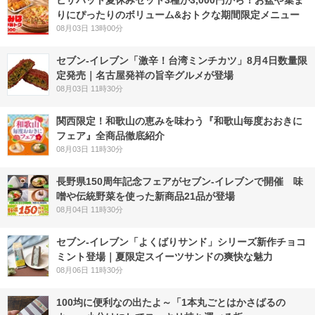
ピザハット夏休みセット3種が3,000円から！お盆や集ま
りにぴったりのボリューム&おトクな期間限定メニュー
08月03日 13時00分
セブン-イレブン「激辛！台湾ミンチカツ」8月4日数量限
定発売｜名古屋発祥の旨辛グルメが登場
08月03日 11時30分
関西限定！和歌山の恵みを味わう『和歌山毎度おおきに
フェア』全商品徹底紹介
08月03日 11時30分
長野県150周年記念フェアがセブン-イレブンで開催 味
噌や伝統野菜を使った新商品21品が登場
08月04日 11時30分
セブン‐イレブン「よくばりサンド」シリーズ新作チョコ
ミント登場｜夏限定スイーツサンドの爽快な魅力
08月06日 11時30分
100均に便利なの出たよ～「1本丸ごとはかさばるの