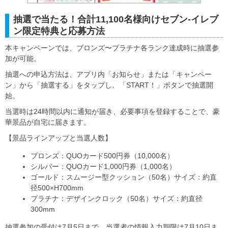
抽選で当たる！合計11,100名様向けセブン‐イレブ
ン限定特典と応募方法
本キャンペーンでは、ブロンズ〜プラチナ各ランク達成時に抽選参
加が可能。
抽選への申込方法は、アプリ内「お知らせ」または「キャンペー
ン」から「抽選する」をタップし、「START！」ボタンで抽選開
始。
当選時は24時間以内に通知が届き、必要事項を登録することで、豪
華景品が自宅に届きます。
【景品ラインアップと当選人数】
ブロンズ：QUOカード500円券（10,000名）
シルバー：QUOカード1,000円券（1,000名）
ゴールド：スムージー型クッション（50名）サイズ：約直
径500×H700mm
プラチナ：デザインクロック（50名）サイズ：約直径
300mm
抽選参加の受付は7月5日まで、当選者の情報入力期限は7月10日ま