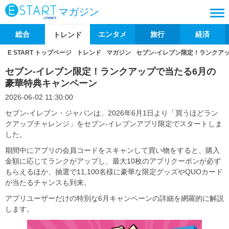
マガジン
総合
エンタメ
旅行
経済
トレンド
E START トップページ
トレンド
マガジン
セブン‐イレブン限定！ランクア
セブン‐イレブン限定！ランクアップで当たる6月の
豪華特典キャンペーン
2026-06-02 11:30:00
セブン‐イレブン・ジャパンは、2026年6月1日より「買うほどラン
クアップチャレンジ」をセブン‐イレブンアプリ限定でスタートしま
した。
期間中にアプリの会員コードをスキャンして買い物をすると、購入
金額に応じてランクがアップし、最大10枚のアプリクーポンが必ず
もらえるほか、抽選で11,100名様に豪華な限定グッズやQUOカード
が当たるチャンスも到来。
アプリユーザーだけの特別な6月キャンペーンの詳細を網羅的に解説
します。