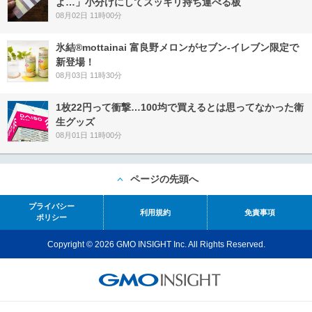
よ…」小分けにしてスッキリ持ち運べる板
08月02日 11時00分
氷結®mottainai 富良野メロンがセブン‐イレブン限定で
新登場！
08月03日 11時30分
1枚22円って衝撃…100均で買えるとは思ってなかった衛
生グッズ
08月01日 11時00分
ページの先頭へ
プライバシー
利用規約
免責事項
ポリシー
Copyright © 2026 GMO INSIGHT Inc. All Rights Reserved.