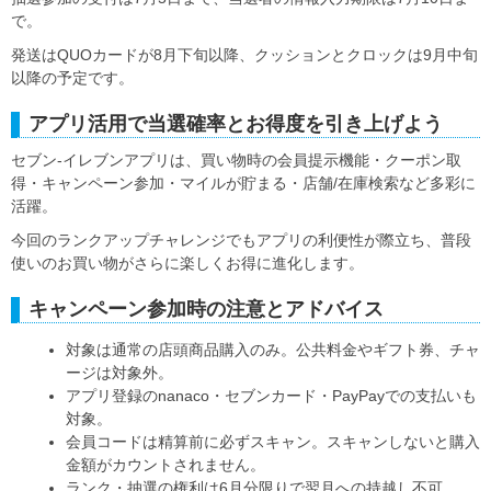
で。
発送はQUOカードが8月下旬以降、クッションとクロックは9月中旬
以降の予定です。
アプリ活用で当選確率とお得度を引き上げよう
セブン‐イレブンアプリは、買い物時の会員提示機能・クーポン取
得・キャンペーン参加・マイルが貯まる・店舗/在庫検索など多彩に
活躍。
今回のランクアップチャレンジでもアプリの利便性が際立ち、普段
使いのお買い物がさらに楽しくお得に進化します。
キャンペーン参加時の注意とアドバイス
対象は通常の店頭商品購入のみ。公共料金やギフト券、チャ
ージは対象外。
アプリ登録のnanaco・セブンカード・PayPayでの支払いも
対象。
会員コードは精算前に必ずスキャン。スキャンしないと購入
金額がカウントされません。
ランク・抽選の権利は6月分限りで翌月への持越し不可。