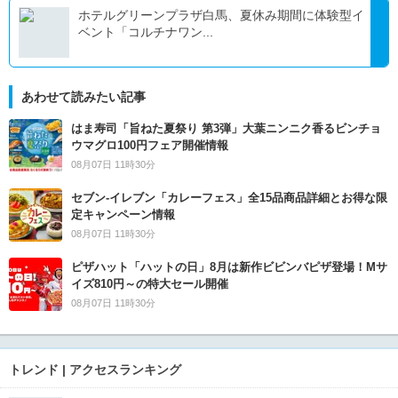
ホテルグリーンプラザ白馬、夏休み期間に体験型イ
ベント「コルチナワン...
あわせて読みたい記事
はま寿司「旨ねた夏祭り 第3弾」大葉ニンニク香るビンチョ
ウマグロ100円フェア開催情報
08月07日 11時30分
セブン‐イレブン「カレーフェス」全15品商品詳細とお得な限
定キャンペーン情報
08月07日 11時30分
ピザハット「ハットの日」8月は新作ビビンバピザ登場！Mサ
イズ810円～の特大セール開催
08月07日 11時30分
トレンド | アクセスランキング