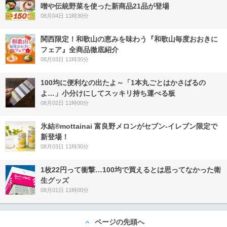
噌や伝統野菜を使った新商品21品が登場
08月04日 11時30分
関西限定！和歌山の恵みを味わう『和歌山毎度おおきに
フェア』全商品徹底紹介
08月03日 11時30分
100均に便利なの出たよ～「1本丸ごとはかさばるの
よ…」小分けにしてスッキリ持ち運べる板
08月02日 11時00分
氷結®mottainai 富良野メロンがセブン‐イレブン限定で
新登場！
08月03日 11時30分
1枚22円って衝撃…100均で買えるとは思ってなかった衛
生グッズ
08月01日 11時00分
ページの先頭へ