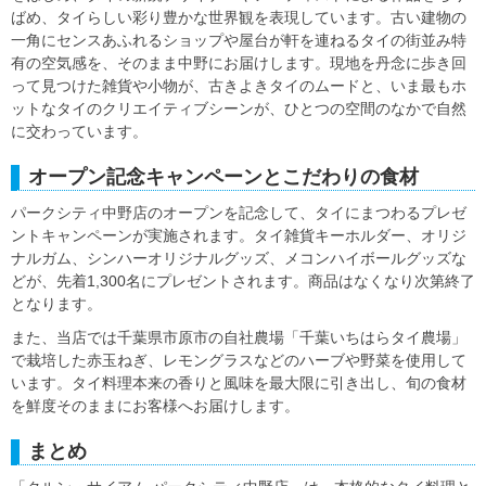
ばめ、タイらしい彩り豊かな世界観を表現しています。古い建物の
一角にセンスあふれるショップや屋台が軒を連ねるタイの街並み特
有の空気感を、そのまま中野にお届けします。現地を丹念に歩き回
って見つけた雑貨や小物が、古きよきタイのムードと、いま最もホ
ットなタイのクリエイティブシーンが、ひとつの空間のなかで自然
に交わっています。
オープン記念キャンペーンとこだわりの食材
パークシティ中野店のオープンを記念して、タイにまつわるプレゼ
ントキャンペーンが実施されます。タイ雑貨キーホルダー、オリジ
ナルガム、シンハーオリジナルグッズ、メコンハイボールグッズな
どが、先着1,300名にプレゼントされます。商品はなくなり次第終了
となります。
また、当店では千葉県市原市の自社農場「千葉いちはらタイ農場」
で栽培した赤玉ねぎ、レモングラスなどのハーブや野菜を使用して
います。タイ料理本来の香りと風味を最大限に引き出し、旬の食材
を鮮度そのままにお客様へお届けします。
まとめ