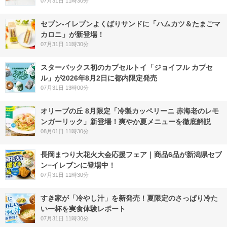
07月31日 11時30分
セブン‐イレブンよくばりサンドに「ハムカツ＆たまごマ
カロニ」が新登場！
07月31日 11時30分
スターバックス初のカプセルトイ「ジョイフル カプセ
ル」が2026年8月2日に都内限定発売
07月31日 13時00分
オリーブの丘 8月限定「冷製カッペリーニ 赤海老のレモ
ンガーリック」新登場！爽やか夏メニューを徹底解説
08月01日 11時30分
長岡まつり大花火大会応援フェア｜商品6品が新潟県セブ
ン−イレブンに登場中！
07月31日 11時30分
すき家が「冷やし汁」を新発売！夏限定のさっぱり冷た
い一杯を実食体験レポート
07月31日 11時30分