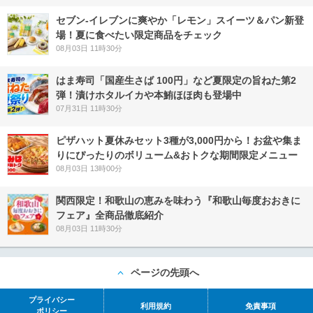
セブン‐イレブンに爽やか「レモン」スイーツ＆パン新登
場！夏に食べたい限定商品をチェック
08月03日 11時30分
はま寿司「国産生さば 100円」など夏限定の旨ねた第2
弾！漬けホタルイカや本鮪ほほ肉も登場中
07月31日 11時30分
ピザハット夏休みセット3種が3,000円から！お盆や集ま
りにぴったりのボリューム&おトクな期間限定メニュー
08月03日 13時00分
関西限定！和歌山の恵みを味わう『和歌山毎度おおきに
フェア』全商品徹底紹介
08月03日 11時30分
ページの先頭へ
プライバシー
利用規約
免責事項
ポリシー