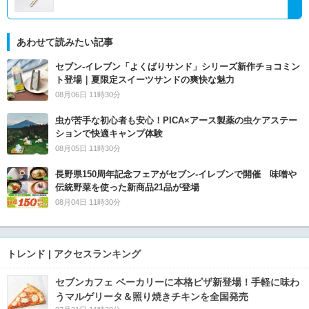
あわせて読みたい記事
セブン‐イレブン「よくばりサンド」シリーズ新作チョコミン
ト登場｜夏限定スイーツサンドの爽快な魅力
08月06日 11時30分
虫が苦手な初心者も安心！PICA×アース製薬の虫ケアステー
ションで快適キャンプ体験
08月05日 11時30分
長野県150周年記念フェアがセブン-イレブンで開催 味噌や
伝統野菜を使った新商品21品が登場
08月04日 11時30分
トレンド | アクセスランキング
セブンカフェ ベーカリーに本格ピザ新登場！手軽に味わ
うマルゲリータ＆照り焼きチキンを全国発売