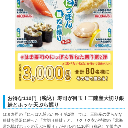
お得な110円（税込）寿司が目玉！三陸産大切り銀
鮭とホッケ天ぷら握り
はま寿司の「にっぽん旨ねた祭り 第2弾」では、三陸産の柔らかな
銀鮭を贅沢に使った「大切り銀鮭」と、サクサク衣が特徴の「北海
道水揚げホッケの天ぷら握り」がそれぞれ110円（税込）で販売さ