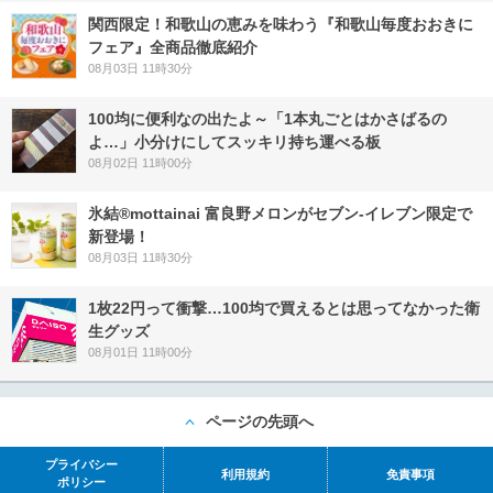
関西限定！和歌山の恵みを味わう『和歌山毎度おおきに
フェア』全商品徹底紹介
08月03日 11時30分
100均に便利なの出たよ～「1本丸ごとはかさばるの
よ…」小分けにしてスッキリ持ち運べる板
08月02日 11時00分
氷結®mottainai 富良野メロンがセブン‐イレブン限定で
新登場！
08月03日 11時30分
1枚22円って衝撃…100均で買えるとは思ってなかった衛
生グッズ
08月01日 11時00分
ページの先頭へ
プライバシー
利用規約
免責事項
ポリシー