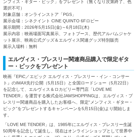
ンフィス・ギター・ピック」をプレゼント（無くなり次第終了、色
選択不可）
対象店舗：オンラインストア「PGS」
展示会場：シネクイント CINE QUINTO 6Fロビー
展示期間：2026年5月15日(金)～6月18日(木)
展示内容：映画場面写真展示、フォトブース、歴代アルバムジャケ
ット展示、映画公式グッズ＆エルヴィス関連グッズ特別販売
展示入場料：無料
エルヴィス・プレスリー関連商品購入で限定ギタ
ー・ピックをプレゼント
映画『EPiC／エピック エルヴィス・プレスリー・イン・コンサー
ト』のIMAX先行公開（5月15日）と全国ロードショー（5月22日）
を記念して、エルヴィス＆ロカビリー専門店「LOVE ME
TENDER」を運営する株式会社JAMSHOPPINGは、エルヴィス・プ
レスリー関連商品を購入したお客様へ、限定“メンフィス・ギター・
ピック”をプレゼントするキャンペーンを5月15日(金)より開始しま
す。
「LOVE ME TENDER」は、1985年にエルヴィス・プレスリー生誕
50周年を記念して誕生し、現在はオンラインショップとして世界中