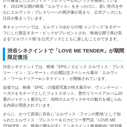
から厳選したエルヴィス・プレスリー公式グッズを展開していま
す。2022年公開の映画『エルヴィス』をきっかけに、若い世代を中
心にエルヴィス・プレスリーへの再評価が高まり、公式グッズにも
注目が集まっています。
本キャンペーンでは、エルヴィスゆかりの地“メンフィス”をモチー
フにした限定ギター・ピックがプレゼントされ、映画公開で再び高
まる“エルヴィス熱”を公式グッズとともに楽しむことができます。
渋谷シネクイントで「LOVE ME TENDER」が期間
限定復活
渋谷シネクイントでは、映画『EPiC／エピック エルヴィス・プレス
リー・イン・コンサート』の公開記念スペシャル展示「エルヴィ
ス・ワールドツアーinシネクイント」が開催されています。
会場では、映画「EPiC」の場面写真の特大展示や、ヴィンテージ・
ベガスをモチーフとしたフォトスポット、歴代リリースアルバム20
選のジャケット展示など、当時のエルヴィスやその魅力を感じられ
る内容が用意されています。
さらに、かつて原宿に存在し“エルヴィス・ファンの聖地”として知
られたエルヴィス・プレスリー＆ロカビリー専門店「LOVE ME
TENDER」が、映画公開を記念してシネクイント映画館内に特別復