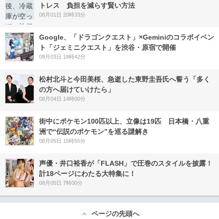
トレス 負担を減らす賢い方法
08月01日 20時33分
Google、「ドラゴンクエスト」×Geminiのコラボイベン
ト「ジェミニクエスト」を渋谷・原宿で開催
08月03日 18時42分
松村北斗と今田美桜、急逝した東野圭吾氏へ誓う「多く
の方へ届けていけたら」
08月04日 14時00分
街中にポケモン100匹以上、立像は19匹 日本橋・八重
洲で“伝説のポケモン”を巡る謎解き
08月05日 15時55分
声優・井口裕香が「FLASH」で圧巻のスタイルを披露！
計18ページにわたる大特集に！
08月05日 7時00分
ページの先頭へ