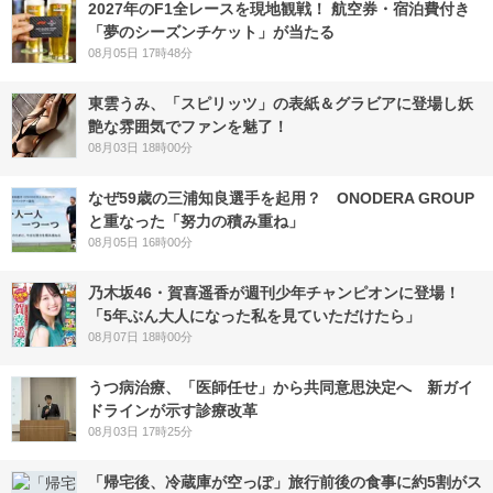
2027年のF1全レースを現地観戦！ 航空券・宿泊費付き
「夢のシーズンチケット」が当たる
08月05日 17時48分
東雲うみ、「スピリッツ」の表紙＆グラビアに登場し妖
艶な雰囲気でファンを魅了！
08月03日 18時00分
なぜ59歳の三浦知良選手を起用？ ONODERA GROUP
と重なった「努力の積み重ね」
08月05日 16時00分
乃木坂46・賀喜遥香が週刊少年チャンピオンに登場！
「5年ぶん大人になった私を見ていただけたら」
08月07日 18時00分
うつ病治療、「医師任せ」から共同意思決定へ 新ガイ
ドラインが示す診療改革
08月03日 17時25分
「帰宅後、冷蔵庫が空っぽ」旅行前後の食事に約5割がス