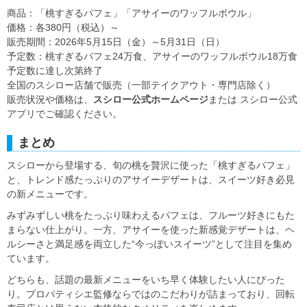
商品：「桃すぎるパフェ」「アサイーのワッフルボウル」
価格：各380円（税込）～
販売期間：2026年5月15日（金）～5月31日（日）
予定数：桃すぎるパフェ24万食、アサイーのワッフルボウル18万食
予定数に達し次第終了
全国のスシロー店舗で販売（一部テイクアウト・専門店除く）
販売状況や価格は、
スシロー公式ホームページ
または スシロー公式
アプリでご確認ください。
まとめ
スシローから登場する、旬の桃を贅沢に使った「桃すぎるパフェ」
と、トレンド感たっぷりのアサイーデザートは、スイーツ好き必見
の新メニューです。
みずみずしい桃をたっぷり味わえるパフェは、フルーツ好きにもた
まらない仕上がり。一方、アサイーを使った新感覚デザートは、ヘ
ルシーさと満足感を両立した“今っぽいスイーツ”として注目を集め
ています。
どちらも、話題の最新メニューをいち早く体験したい人にぴった
り。プロパティシエ監修ならではのこだわりが詰まっており、回転