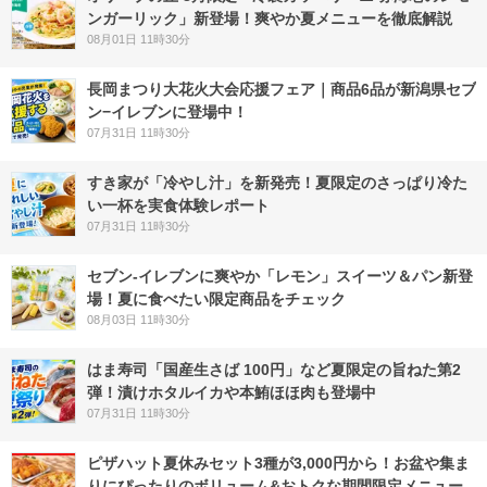
ンガーリック」新登場！爽やか夏メニューを徹底解説
08月01日 11時30分
長岡まつり大花火大会応援フェア｜商品6品が新潟県セブ
ン−イレブンに登場中！
07月31日 11時30分
すき家が「冷やし汁」を新発売！夏限定のさっぱり冷た
い一杯を実食体験レポート
07月31日 11時30分
セブン‐イレブンに爽やか「レモン」スイーツ＆パン新登
場！夏に食べたい限定商品をチェック
08月03日 11時30分
はま寿司「国産生さば 100円」など夏限定の旨ねた第2
弾！漬けホタルイカや本鮪ほほ肉も登場中
07月31日 11時30分
ピザハット夏休みセット3種が3,000円から！お盆や集ま
りにぴったりのボリューム&おトクな期間限定メニュー