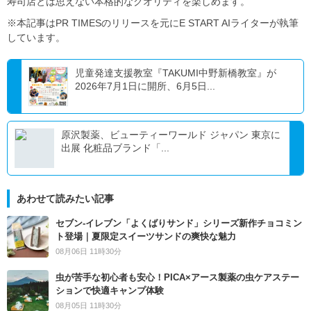
寿司店とは思えない本格的なクオリティを楽しめます。
※本記事はPR TIMESのリリースを元にE START AIライターが執筆
しています。
児童発達支援教室『TAKUMI中野新橋教室』が
2026年7月1日に開所、6月5日...
原沢製薬、ビューティーワールド ジャパン 東京に
出展 化粧品ブランド「...
あわせて読みたい記事
セブン‐イレブン「よくばりサンド」シリーズ新作チョコミン
ト登場｜夏限定スイーツサンドの爽快な魅力
08月06日 11時30分
虫が苦手な初心者も安心！PICA×アース製薬の虫ケアステー
ションで快適キャンプ体験
08月05日 11時30分