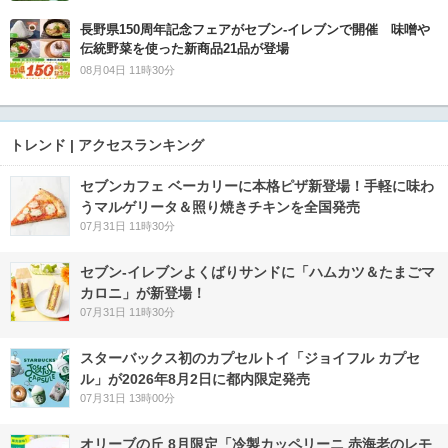
長野県150周年記念フェアがセブン-イレブンで開催 味噌や
伝統野菜を使った新商品21品が登場
08月04日 11時30分
トレンド | アクセスランキング
セブンカフェ ベーカリーに本格ピザ新登場！手軽に味わ
うマルゲリータ＆照り焼きチキンを全国発売
07月31日 11時30分
セブン‐イレブンよくばりサンドに「ハムカツ＆たまごマ
カロニ」が新登場！
07月31日 11時30分
スターバックス初のカプセルトイ「ジョイフル カプセ
ル」が2026年8月2日に都内限定発売
07月31日 13時00分
オリーブの丘 8月限定「冷製カッペリーニ 赤海老のレモ