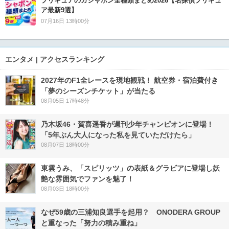
プリキュアのガシャポン全種類まとめ2026【名探偵プリキュ
ア最新9選】
07月16日 13時00分
エンタメ | アクセスランキング
2027年のF1全レースを現地観戦！ 航空券・宿泊費付き
「夢のシーズンチケット」が当たる
08月05日 17時48分
乃木坂46・賀喜遥香が週刊少年チャンピオンに登場！
「5年ぶん大人になった私を見ていただけたら」
08月07日 18時00分
東雲うみ、「スピリッツ」の表紙＆グラビアに登場し妖
艶な雰囲気でファンを魅了！
08月03日 18時00分
なぜ59歳の三浦知良選手を起用？ ONODERA GROUP
と重なった「努力の積み重ね」