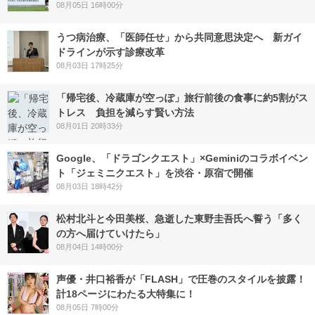
08月05日 16時00分
うつ病治療、「医師任せ」から共同意思決定へ 新ガイ
ドラインが示す診療改革
08月03日 17時25分
「帰宅後、冷蔵庫が空っぽ」旅行前後の食事に約5割がス
トレス 負担を減らす賢い方法
08月01日 20時33分
Google、「ドラゴンクエスト」×Geminiのコラボイベン
ト「ジェミニクエスト」を渋谷・原宿で開催
08月03日 18時42分
松村北斗と今田美桜、急逝した東野圭吾氏へ誓う「多く
の方へ届けていけたら」
08月04日 14時00分
声優・井口裕香が「FLASH」で圧巻のスタイルを披露！
計18ページにわたる大特集に！
08月05日 7時00分