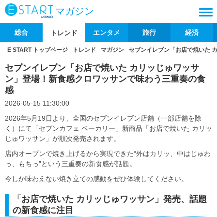
マガジン
総合
エンタメ
旅行
経済
トレンド
E START トップページ
トレンド
マガジン
セブンイレブン「お店で焼いた 
セブンイレブン「お店で焼いた カリッじゅワッサ
ン」登場！新食感クロワッサンで味わう三重奏の食
感
2026-05-15 11:30:00
2026年5月19日より、全国のセブンイレブン店舗（一部店舗を除
く）にて「セブンカフェ ベーカリー」新商品「お店で焼いた カリッ
じゅワッサン」が順次発売されます。
店内オーブンで焼き上げるから実現できた“外はカリッ、中はじゅわ
っ、もちっ”という三重奏の新食感が話題。
今しか味わえない焼き立ての感動をぜひ体験してください。
「お店で焼いた カリッじゅワッサン」発売、話題
の新食感に注目