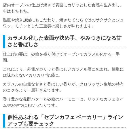
店内オーブンの仕上げ焼きで表面にカリッとした食感を生み出し、
中はもちもち。
温度や焼き加減にもこだわり、焼きたてならではのサクサクとジュ
ワッ、モチッとした三重奏の楽しさが味わえます。
カラメル化した表面が決め手、やみつきになる甘
さと香ばしさ
仕上げの要は、砂糖を盛り付けてオーブンでカラメル化する一手
間。
これにより、外側がガリッと香ばしいカラメル層に包まれ、簡単に
は味わえない“カリカリ”食感に。
カラメルの自然な甘さと香ばしい香りが、クロワッサン生地の特有
のコクをより一層引き立てます。
香り豊かな発酵バターと砂糖のハーモニーは、リッチなカフェタイ
ムやおやつにもぴったりです。
個性あふれる「セブンカフェ ベーカリー」ライン
アップも要チェック