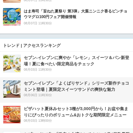
08月07日 11時30分
はま寿司「旨ねた夏祭り 第3弾」大葉ニンニク香るビンチョ
ウマグロ100円フェア開催情報
08月07日 11時30分
トレンド | アクセスランキング
セブン‐イレブンに爽やか「レモン」スイーツ＆パン新登
場！夏に食べたい限定商品をチェック
08月03日 11時30分
セブン‐イレブン「よくばりサンド」シリーズ新作チョコ
ミント登場｜夏限定スイーツサンドの爽快な魅力
08月06日 11時30分
ピザハット夏休みセット3種が3,000円から！お盆や集ま
りにぴったりのボリューム&おトクな期間限定メニュー
08月03日 13時00分