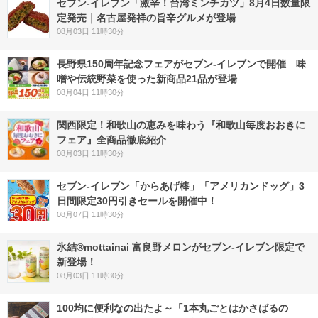
セブン-イレブン「激辛！台湾ミンチカツ」8月4日数量限
定発売｜名古屋発祥の旨辛グルメが登場
08月03日 11時30分
長野県150周年記念フェアがセブン-イレブンで開催 味
噌や伝統野菜を使った新商品21品が登場
08月04日 11時30分
関西限定！和歌山の恵みを味わう『和歌山毎度おおきに
フェア』全商品徹底紹介
08月03日 11時30分
セブン‐イレブン「からあげ棒」「アメリカンドッグ」3
日間限定30円引きセールを開催中！
08月07日 11時30分
氷結®mottainai 富良野メロンがセブン‐イレブン限定で
新登場！
08月03日 11時30分
100均に便利なの出たよ～「1本丸ごとはかさばるの