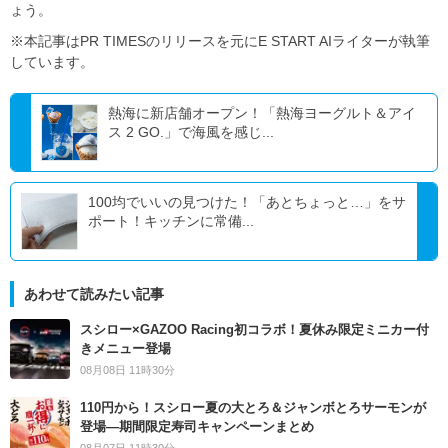
ょう。
※本記事はPR TIMESのリリースを元にE START AIライターが執筆
しています。
熱海に新店舗オープン！「熱海ヨーグルト＆アイ
ス 2 GO.」で海風を感じ...
100均でいいの見つけた！「あとちょっと…」をサ
ポート！キッチンに常備...
あわせて読みたい記事
スシロー×GAZOO Racing初コラボ！夏休み限定ミニカー付
きメニュー登場
08月08日 11時30分
110円から！スシロー夏の大とろ＆ジャンボとろサーモンが
登場―期間限定寿司キャンペーンまとめ